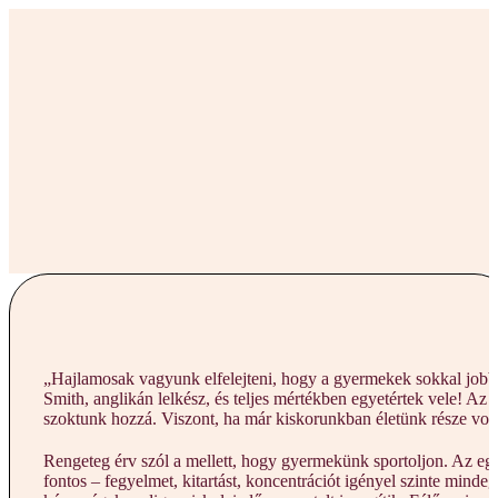
„Hajlamosak vagyunk elfelejteni, hogy a gyermekek sokkal jobban
Smith, anglikán lelkész, és teljes mértékben egyetértek vele! A
szoktunk hozzá. Viszont, ha már kiskorunkban életünk része volt
Rengeteg érv szól a mellett, hogy gyermekünk sportoljon. Az egés
fontos – fegyelmet, kitartást, koncentrációt igényel szinte mind