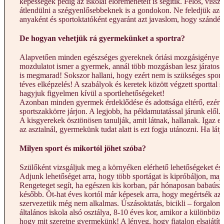
képességek pedig az iskolai előremenetelt is segítik. Félős, viss
átlendülni a szégyenlősebbeknek is a gondokon. Ne feledjük azonb
anyaként és sportoktatóként egyaránt azt javaslom, hogy szándé
De hogyan vehetjük rá gyermekünket a sportra?
Alapvetően minden egészséges gyereknek óriási mozgásigénye van
mozdulatot ismer a gyermek, annál több mozgásban lesz járatos é
is megmarad! Sokszor hallani, hogy ezért nem is szükséges sportr
téves elképzelés! A szabályok és keretek között végzett sporttal 
hagyjuk figyelmen kívül a sportlehetőségeket!
Azonban minden gyermek érdeklődése és adottsága eltérő, ezért 
sportszakkörre járjon. A legjobb, ha példamutatással járunk elő
A kisgyerekek ösztönösen tanulják, amit látnak, hallanak. Igaz ez
az asztalnál, gyermekünk tudat alatt is ezt fogja utánozni. Ha lá
Milyen sport és mikortól jöhet szóba?
Szülőként vizsgáljuk meg a környéken elérhető lehetőségeket és 
Adjunk lehetőséget arra, hogy több sportágat is kipróbáljon, ma
Rengeteget segít, ha egészen kis korban, pár hónaposan babaúszá
később. Öt-hat éves kortól már képesek arra, hogy megértsék az ut
szervezetük még nem alkalmas. Úszásoktatás, bicikli – forgalomtó
általános iskola alsó osztálya, 8-10 éves kor, amikor a különböző
hogy mit szeretne gyermekünk! A lényeg, hogy fiatalon elsajátítsa 