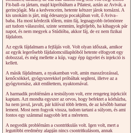
Fit-ball–ra jártam, majd kipróbáltam a Pilatest, aztán az Avivát, a
gerincjógát. Ma a kedvenceim, hetente kétszer járok tornázni. A
kis unokám is járt, míg édesanyja pocakjában volt, ő Aviva–
baba. Ha most kérdezik tőlem, mim fáj, legnagyobb örömömre
azt tudom válaszolni, szinte semmim, legfeljebb, ha kihagyok pár
napot, és nem megyek a Stúdióba, akkor fáj, de ez nem fizikai
fájdalom.
Az egyik fájdalmam a fejfájás volt. Volt olyan időszak, amikor
az egyik legerősebb fájdalomcsillapítóból hetente elfogyott egy
dobozzal, és még mellette a kúp, vagy épp ügyelet és injekció is
kellett.
A másik fájdalmam, a nyakamban volt, amin masszírozással,
kenőcsökkel, gyógyszerekkel próbáltak segíteni, illetve az a
gyógytornász, akit említettem, nyaktornával.
A harmadik problémám a testsúlyom volt, erre rengeteg injekciót
kaptam. Azt mondta egyszer az orvos, hogy befektet a kórházba,
ha nem javul, javult, pár kilóval több lettem, de az később hamar
lement. Most nem fogyok vissza, tudom tartani a súlyom, és ami
fontos egy számmal nagyobb lett a méretem.
A negyedik problémám a csontritkulás volt. Igen volt, mert a
legutóbbi eredmény alapján nincs csontritkulásom, annak