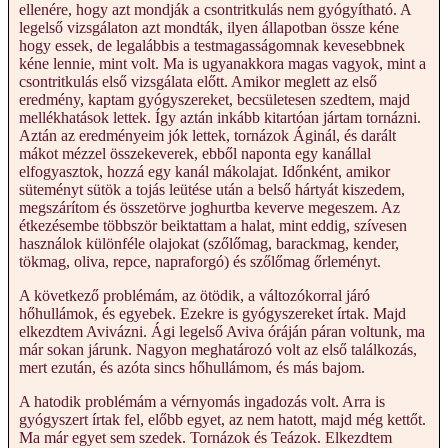
ellenére, hogy azt mondják a csontritkulás nem gyógyítható. A
legelső vizsgálaton azt mondták, ilyen állapotban össze kéne
hogy essek, de legalábbis a testmagasságomnak kevesebbnek
kéne lennie, mint volt. Ma is ugyanakkora magas vagyok, mint a
csontritkulás első vizsgálata előtt. Amikor meglett az első
eredmény, kaptam gyógyszereket, becsületesen szedtem, majd
mellékhatások lettek. Így aztán inkább kitartóan jártam tornázni.
Aztán az eredményeim jók lettek, tornázok Áginál, és darált
mákot mézzel összekeverek, ebből naponta egy kanállal
elfogyasztok, hozzá egy kanál mákolajat. Időnként, amikor
süteményt sütök a tojás leütése után a belső hártyát kiszedem,
megszárítom és összetörve joghurtba keverve megeszem. Az
étkezésembe többször beiktattam a halat, mint eddig, szívesen
használok különféle olajokat (szőlőmag, barackmag, kender,
tökmag, oliva, repce, napraforgó) és szőlőmag őrleményt.
A következő problémám, az ötödik, a változókorral járó
hőhullámok, és egyebek. Ezekre is gyógyszereket írtak. Majd
elkezdtem Avivázni. Ági legelső Aviva óráján páran voltunk, ma
már sokan járunk. Nagyon meghatározó volt az első találkozás,
mert ezután, és azóta sincs hőhullámom, és más bajom.
A hatodik problémám a vérnyomás ingadozás volt. Arra is
gyógyszert írtak fel, előbb egyet, az nem hatott, majd még kettőt.
Ma már egyet sem szedek. Tornázok és Teázok. Elkezdtem