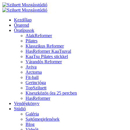
Kezdőlap
Órarend
Óratípusok
AlakReformer
Pilates
Klasszikus Reformer
HasReformer KaaTsuval
KaaTsu Pilates stickkel
Várandós Reformer
Aviva
Arctorna
Fit-ball
Gerincjóga
TopSziluett
Kiseszközös óra 25 percben
HasReformer
Vendégkönyv
Stúdió
Galéria
Sajtómegjelenések
Blog
Videók