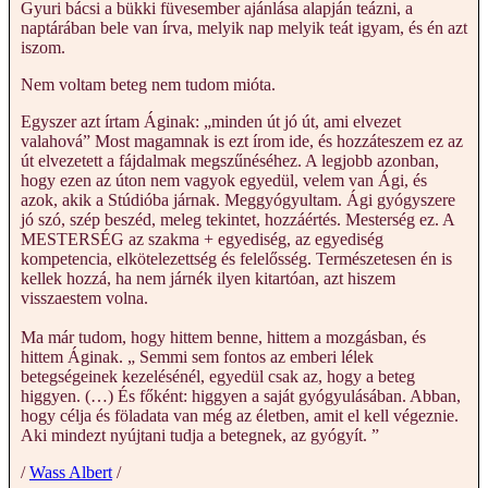
Gyuri bácsi a bükki füvesember ajánlása alapján teázni, a
naptárában bele van írva, melyik nap melyik teát igyam, és én azt
iszom.
Nem voltam beteg nem tudom mióta.
Egyszer azt írtam Áginak: „minden út jó út, ami elvezet
valahová” Most magamnak is ezt írom ide, és hozzáteszem ez az
út elvezetett a fájdalmak megszűnéséhez. A legjobb azonban,
hogy ezen az úton nem vagyok egyedül, velem van Ági, és
azok, akik a Stúdióba járnak. Meggyógyultam. Ági gyógyszere
jó szó, szép beszéd, meleg tekintet, hozzáértés. Mesterség ez. A
MESTERSÉG az szakma + egyediség, az egyediség
kompetencia, elkötelezettség és felelősség. Természetesen én is
kellek hozzá, ha nem járnék ilyen kitartóan, azt hiszem
visszaestem volna.
Ma már tudom, hogy hittem benne, hittem a mozgásban, és
hittem Áginak. „ Semmi sem fontos az emberi lélek
betegségeinek kezelésénél, egyedül csak az, hogy a beteg
higgyen. (…) És főként: higgyen a saját gyógyulásában. Abban,
hogy célja és föladata van még az életben, amit el kell végeznie.
Aki mindezt nyújtani tudja a betegnek, az gyógyít. ”
/
Wass Albert
/