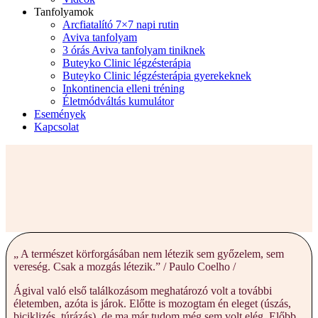
Tanfolyamok
Arcfiatalító 7×7 napi rutin
Aviva tanfolyam
3 órás Aviva tanfolyam tiniknek
Buteyko Clinic légzésterápia
Buteyko Clinic légzésterápia gyerekeknek
Inkontinencia elleni tréning
Életmódváltás kumulátor
Események
Kapcsolat
„ A természet körforgásában nem létezik sem győzelem, sem
vereség. Csak a mozgás létezik.” / Paulo Coelho /
Ágival való első találkozásom meghatározó volt a további
életemben, azóta is járok. Előtte is mozogtam én eleget (úszás,
biciklizés, túrázás), de ma már tudom még sem volt elég. Előbb