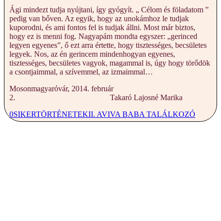
Ági mindezt tudja nyújtani, így gyógyít. „ Célom és föladatom ”
pedig van bőven. Az egyik, hogy az unokámhoz le tudjak
kuporodni, és ami fontos fel is tudjak állni. Most már biztos,
hogy ez is menni fog. Nagyapám mondta egyszer: „gerinced
legyen egyenes”, ő ezt arra értette, hogy tisztességes, becsületes
legyek. Nos, az én gerincem mindenhogyan egyenes,
tisztességes, becsületes vagyok, magammal is, úgy hogy törődök
a csontjaimmal, a szívemmel, az izmaimmal…
Mosonmagyaróvár, 2014. február
2. Takaró Lajosné Marika
0
SIKERTÖRTÉNETEK
II. AVIVA BABA TALÁLKOZÓ