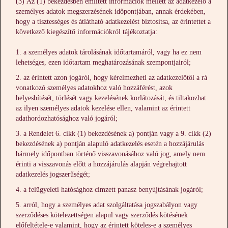
(3) Az (1) bekezdésben említett információk mellett az adatkezelő a
személyes adatok megszerzésének időpontjában, annak érdekében,
hogy a tisztességes és átlátható adatkezelést biztosítsa, az érintettet a
következő kiegészítő információkról tájékoztatja:
a személyes adatok tárolásának időtartamáról, vagy ha ez nem
lehetséges, ezen időtartam meghatározásának szempontjairól;
az érintett azon jogáról, hogy kérelmezheti az adatkezelőtől a rá
vonatkozó személyes adatokhoz való hozzáférést, azok
helyesbítését, törlését vagy kezelésének korlátozását, és tiltakozhat
az ilyen személyes adatok kezelése ellen, valamint az érintett
adathordozhatósághoz való jogáról;
a Rendelet 6. cikk (1) bekezdésének a) pontján vagy a 9. cikk (2)
bekezdésének a) pontján alapuló adatkezelés esetén a hozzájárulás
bármely időpontban történő visszavonásához való jog, amely nem
érinti a visszavonás előtt a hozzájárulás alapján végrehajtott
adatkezelés jogszerűségét;
a felügyeleti hatósághoz címzett panasz benyújtásának jogáról;
arról, hogy a személyes adat szolgáltatása jogszabályon vagy
szerződéses kötelezettségen alapul vagy szerződés kötésének
előfeltétele-e valamint, hogy az érintett köteles-e a személyes