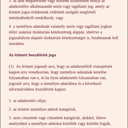
az adat megszerzését vagy közlését kifejezetten előírja az
adatkezelőre alkalmazandó uniós vagy tagállami jog, amely az
érintett jogos érdekeinek védelmét szolgáló megfelelő
intézkedésekről rendelkezik; vagy
a személyes adatoknak valamely uniós vagy tagállami jogban
előírt szakmai titoktartási kötelezettség alapján, ideértve a
jogszabályon alapuló titoktartási kötelezettséget is, bizalmasnak kell
maradnia.
Az érintett hozzáférési joga
(1) Az érintett jogosult arra, hogy az adatkezelőtől visszajelzést
kapjon arra vonatkozóan, hogy személyes adatainak kezelése
folyamatban van-e, és ha ilyen adatkezelés folyamatban van,
jogosult arra, hogy a személyes adatokhoz és a következő
információkhoz hozzáférést kapjon:
az adatkezelés céljai;
az érintett személyes adatok kategóriái;
azon címzettek vagy címzettek kategóriái, akikkel, illetve
amelyekkel a személyes adatokat közölték vagy közölni fogják,