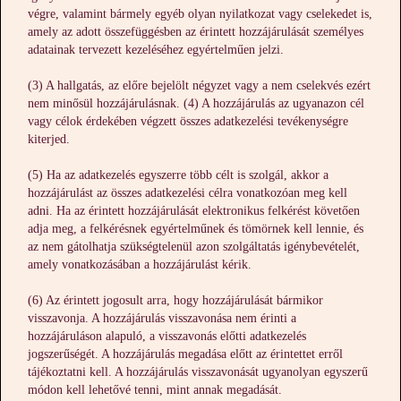
végre, valamint bármely egyéb olyan nyilatkozat vagy cselekedet is,
amely az adott összefüggésben az érintett hozzájárulását személyes
adatainak tervezett kezeléséhez egyértelműen jelzi.
(3) A hallgatás, az előre bejelölt négyzet vagy a nem cselekvés ezért
nem minősül hozzájárulásnak. (4) A hozzájárulás az ugyanazon cél
vagy célok érdekében végzett összes adatkezelési tevékenységre
kiterjed.
(5) Ha az adatkezelés egyszerre több célt is szolgál, akkor a
hozzájárulást az összes adatkezelési célra vonatkozóan meg kell
adni. Ha az érintett hozzájárulását elektronikus felkérést követően
adja meg, a felkérésnek egyértelműnek és tömörnek kell lennie, és
az nem gátolhatja szükségtelenül azon szolgáltatás igénybevételét,
amely vonatkozásában a hozzájárulást kérik.
(6) Az érintett jogosult arra, hogy hozzájárulását bármikor
visszavonja. A hozzájárulás visszavonása nem érinti a
hozzájáruláson alapuló, a visszavonás előtti adatkezelés
jogszerűségét. A hozzájárulás megadása előtt az érintettet erről
tájékoztatni kell. A hozzájárulás visszavonását ugyanolyan egyszerű
módon kell lehetővé tenni, mint annak megadását.