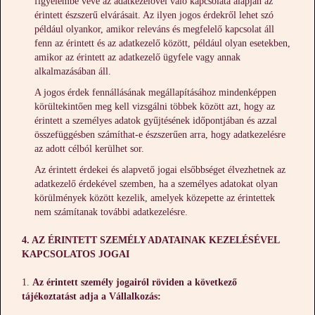
figyelembe véve az adatkezelővel való kapcsolata alapján az
érintett észszerű elvárásait. Az ilyen jogos érdekről lehet szó
például olyankor, amikor releváns és megfelelő kapcsolat áll
fenn az érintett és az adatkezelő között, például olyan esetekben,
amikor az érintett az adatkezelő ügyfele vagy annak
alkalmazásában áll.
A jogos érdek fennállásának megállapításához mindenképpen
körültekintően meg kell vizsgálni többek között azt, hogy az
érintett a személyes adatok gyűjtésének időpontjában és azzal
összefüggésben számíthat-e észszerűen arra, hogy adatkezelésre
az adott célból kerülhet sor.
Az érintett érdekei és alapvető jogai elsőbbséget élvezhetnek az
adatkezelő érdekével szemben, ha a személyes adatokat olyan
körülmények között kezelik, amelyek közepette az érintettek
nem számítanak további adatkezelésre.
4. AZ ÉRINTETT SZEMÉLY ADATAINAK KEZELÉSÉVEL
KAPCSOLATOS JOGAI
Az érintett személy jogairól röviden a következő
tájékoztatást adja a Vállalkozás: