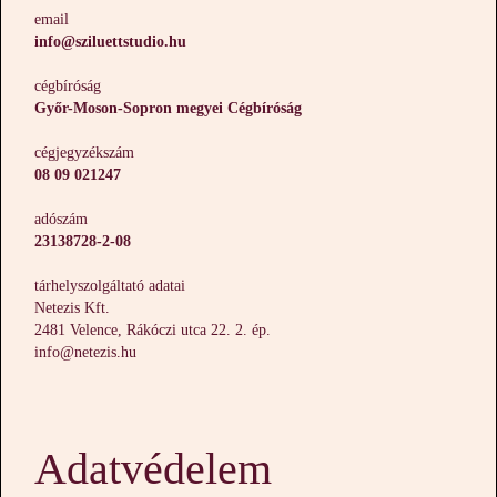
email
info@sziluettstudio.hu
cégbíróság
Győr-Moson-Sopron megyei Cégbíróság
cégjegyzékszám
08 09 021247
adószám
23138728-2-08
tárhelyszolgáltató adatai
Netezis Kft.
2481 Velence, Rákóczi utca 22. 2. ép.
info@netezis.hu
Adatvédelem