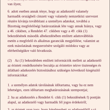
van ilyen;
adott esetben annak ténye, hogy az adatkezelő valamely
harmadik országbeli címzett vagy valamely nemzetközi szervezet
részére kívánja továbbítani a személyes adatokat, továbbá a
Bizottság megfelelőségi határozatának léte vagy annak hiánya, vagy
a 46. cikkben, a Rendelet 47. cikkben vagy a 49. cikk (1)
bekezdésének második albekezdésében említett adattovábbítás
esetén a megfelelő és alkalmas garanciák megjelölése, valamint az
ezek másolatának megszerzésére szolgáló módokra vagy az
elérhetőségükre való hivatkozás.
(2) Az (1) bekezdésben említett információk mellett az adatkezelő
az érintett rendelkezésére bocsátja az érintettre nézve tisztességes és
átlátható adatkezelés biztosításához szükséges következő kiegészítő
információkat:
a személyes adatok tárolásának időtartama, vagy ha ez nem
lehetséges, ezen időtartam meghatározásának szempontjai;
ha az adatkezelés a Rendelet 6. cikk (1) bekezdésének f) pontján
alapul, az adatkezelő vagy harmadik fél jogos érdekeiről;
az érintett azon joga, hogy kérelmezheti az adatkezelőtől a rá