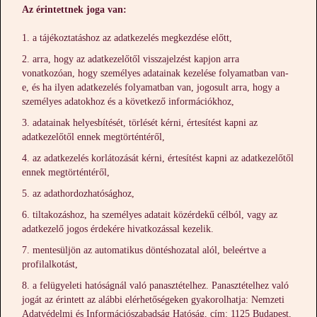
Az érintettnek joga van:
a tájékoztatáshoz az adatkezelés megkezdése előtt,
arra, hogy az adatkezelőtől visszajelzést kapjon arra
vonatkozóan, hogy személyes adatainak kezelése folyamatban van-
e, és ha ilyen adatkezelés folyamatban van, jogosult arra, hogy a
személyes adatokhoz és a következő információkhoz,
adatainak helyesbítését, törlését kérni, értesítést kapni az
adatkezelőtől ennek megtörténtéről,
az adatkezelés korlátozását kérni, értesítést kapni az adatkezelőtől
ennek megtörténtéről,
az adathordozhatósághoz,
tiltakozáshoz, ha személyes adatait közérdekű célból, vagy az
adatkezelő jogos érdekére hivatkozással kezelik.
mentesüljön az automatikus döntéshozatal alól, beleértve a
profilalkotást,
a felügyeleti hatóságnál való panasztételhez. Panasztételhez való
jogát az érintett az alábbi elérhetőségeken gyakorolhatja: Nemzeti
Adatvédelmi és Információszabadság Hatóság, cím: 1125 Budapest,