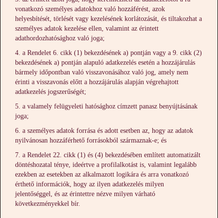
vonatkozó személyes adatokhoz való hozzáférést, azok
helyesbítését, törlését vagy kezelésének korlátozását, és tiltakozhat a
személyes adatok kezelése ellen, valamint az érintett
adathordozhatósághoz való joga;
a Rendelet 6. cikk (1) bekezdésének a) pontján vagy a 9. cikk (2)
bekezdésének a) pontján alapuló adatkezelés esetén a hozzájárulás
bármely időpontban való visszavonásához való jog, amely nem
érinti a visszavonás előtt a hozzájárulás alapján végrehajtott
adatkezelés jogszerűségét;
a valamely felügyeleti hatósághoz címzett panasz benyújtásának
joga;
a személyes adatok forrása és adott esetben az, hogy az adatok
nyilvánosan hozzáférhető forrásokból származnak-e; és
a Rendelet 22. cikk (1) és (4) bekezdésében említett automatizált
döntéshozatal ténye, ideértve a profilalkotást is, valamint legalább
ezekben az esetekben az alkalmazott logikára és arra vonatkozó
érthető információk, hogy az ilyen adatkezelés milyen
jelentőséggel, és az érintettre nézve milyen várható
következményekkel bír.