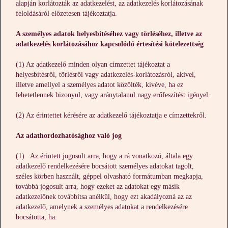
alapján korlátozták az adatkezelést, az adatkezelés korlátozásának
feloldásáról előzetesen tájékoztatja.
A személyes adatok helyesbítéséhez vagy törléséhez, illetve az
adatkezelés korlátozásához kapcsolódó értesítési kötelezettség
(1) Az adatkezelő minden olyan címzettet tájékoztat a
helyesbítésről, törlésről vagy adatkezelés-korlátozásról, akivel,
illetve amellyel a személyes adatot közölték, kivéve, ha ez
lehetetlennek bizonyul, vagy aránytalanul nagy erőfeszítést igényel.
(2) Az érintettet kérésére az adatkezelő tájékoztatja e címzettekről.
Az adathordozhatósághoz való jog
(1) Az érintett jogosult arra, hogy a rá vonatkozó, általa egy
adatkezelő rendelkezésére bocsátott személyes adatokat tagolt,
széles körben használt, géppel olvasható formátumban megkapja,
továbbá jogosult arra, hogy ezeket az adatokat egy másik
adatkezelőnek továbbítsa anélkül, hogy ezt akadályozná az az
adatkezelő, amelynek a személyes adatokat a rendelkezésére
bocsátotta, ha: