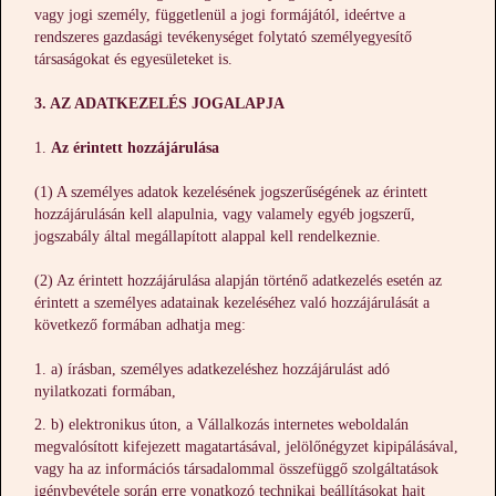
vagy jogi személy, függetlenül a jogi formájától, ideértve a
rendszeres gazdasági tevékenységet folytató személyegyesítő
társaságokat és egyesületeket is.
3. AZ ADATKEZELÉS JOGALAPJA
Az érintett hozzájárulása
(1) A személyes adatok kezelésének jogszerűségének az érintett
hozzájárulásán kell alapulnia, vagy valamely egyéb jogszerű,
jogszabály által megállapított alappal kell rendelkeznie.
(2) Az érintett hozzájárulása alapján történő adatkezelés esetén az
érintett a személyes adatainak kezeléséhez való hozzájárulását a
következő formában adhatja meg:
a) írásban, személyes adatkezeléshez hozzájárulást adó
nyilatkozati formában,
b) elektronikus úton, a Vállalkozás internetes weboldalán
megvalósított kifejezett magatartásával, jelölőnégyzet kipipálásával,
vagy ha az információs társadalommal összefüggő szolgáltatások
igénybevétele során erre vonatkozó technikai beállításokat hajt