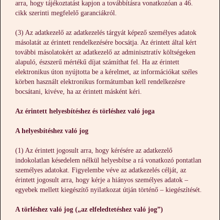
arra, hogy tájékoztatást kapjon a továbbításra vonatkozóan a 46.
cikk szerinti megfelelő garanciákról.
(3) Az adatkezelő az adatkezelés tárgyát képező személyes adatok
másolatát az érintett rendelkezésére bocsátja. Az érintett által kért
további másolatokért az adatkezelő az adminisztratív költségeken
alapuló, észszerű mértékű díjat számíthat fel. Ha az érintett
elektronikus úton nyújtotta be a kérelmet, az információkat széles
körben használt elektronikus formátumban kell rendelkezésre
bocsátani, kivéve, ha az érintett másként kéri.
Az érintett helyesbítéshez és törléshez való joga
A helyesbítéshez való jog
(1) Az érintett jogosult arra, hogy kérésére az adatkezelő
indokolatlan késedelem nélkül helyesbítse a rá vonatkozó pontatlan
személyes adatokat. Figyelembe véve az adatkezelés célját, az
érintett jogosult arra, hogy kérje a hiányos személyes adatok –
egyebek mellett kiegészítő nyilatkozat útján történő – kiegészítését.
A törléshez való jog („az elfeledtetéshez való jog”)