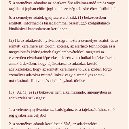
a személyes adatokat az adatkezelőre alkalmazandó uniós vagy
tagállami jogban előírt jogi kötelezettség teljesítéséhez törölni kell;
a személyes adatok gyűjtésére a 8. cikk (1) bekezdésében
említett, információs társadalommal összefüggő szolgáltatások
kínálásával kapcsolatosan került sor.
(2) Ha az adatkezelő nyilvánosságra hozta a személyes adatot, és az
érintett kérelmére azt törölni köteles, az elérhető technológia és a
megvalósítás költségeinek figyelembevételével megteszi az
észszerűen elvárható lépéseket – ideértve technikai intézkedéseket –
annak érdekében, hogy tájékoztassa az adatokat kezelő
adatkezelőket, hogy az érintett kérelmezte tőlük a szóban forgó
személyes adatokra mutató linkek vagy e személyes adatok
másolatának, illetve másodpéldányának törlését.
(3) Az (1) és (2) bekezdés nem alkalmazandó, amennyiben az
adatkezelés szükséges:
a véleménynyilvánítás szabadságához és a tájékozódáshoz való
jog gyakorlása céljából;
a személyes adatok kezelését előíró, az adatkezelőre