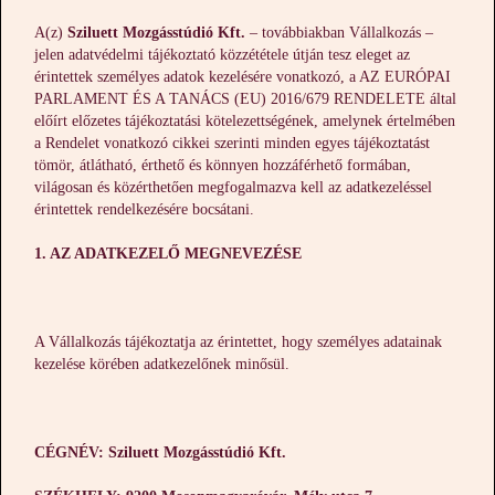
A(z)
Sziluett Mozgásstúdió Kft.
– továbbiakban Vállalkozás –
jelen adatvédelmi tájékoztató közzététele útján tesz eleget az
érintettek személyes adatok kezelésére vonatkozó, a AZ EURÓPAI
PARLAMENT ÉS A TANÁCS (EU) 2016/679 RENDELETE által
előírt előzetes tájékoztatási kötelezettségének, amelynek értelmében
a Rendelet vonatkozó cikkei szerinti minden egyes tájékoztatást
tömör, átlátható, érthető és könnyen hozzáférhető formában,
világosan és közérthetően megfogalmazva kell az adatkezeléssel
érintettek rendelkezésére bocsátani.
1. AZ ADATKEZELŐ MEGNEVEZÉSE
A Vállalkozás tájékoztatja az érintettet, hogy személyes adatainak
kezelése körében adatkezelőnek minősül.
CÉGNÉV: Sziluett Mozgásstúdió Kft.