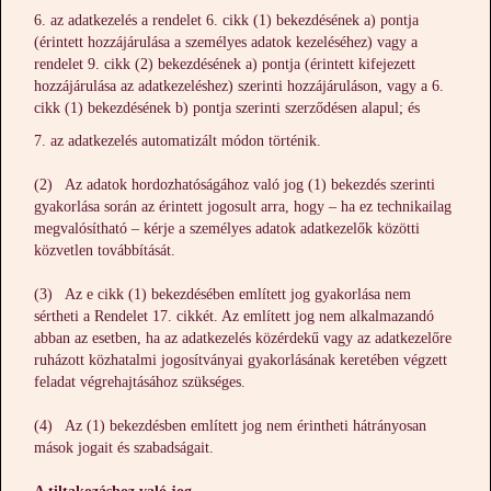
az adatkezelés a rendelet 6. cikk (1) bekezdésének a) pontja
(érintett hozzájárulása a személyes adatok kezeléséhez) vagy a
rendelet 9. cikk (2) bekezdésének a) pontja (érintett kifejezett
hozzájárulása az adatkezeléshez) szerinti hozzájáruláson, vagy a 6.
cikk (1) bekezdésének b) pontja szerinti szerződésen alapul; és
az adatkezelés automatizált módon történik.
(2) Az adatok hordozhatóságához való jog (1) bekezdés szerinti
gyakorlása során az érintett jogosult arra, hogy – ha ez technikailag
megvalósítható – kérje a személyes adatok adatkezelők közötti
közvetlen továbbítását.
(3) Az e cikk (1) bekezdésében említett jog gyakorlása nem
sértheti a Rendelet 17. cikkét. Az említett jog nem alkalmazandó
abban az esetben, ha az adatkezelés közérdekű vagy az adatkezelőre
ruházott közhatalmi jogosítványai gyakorlásának keretében végzett
feladat végrehajtásához szükséges.
(4) Az (1) bekezdésben említett jog nem érintheti hátrányosan
mások jogait és szabadságait.