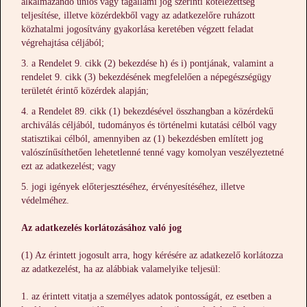
alkalmazandó uniós vagy tagállami jog szerinti kötelezettség
teljesítése, illetve közérdekből vagy az adatkezelőre ruházott
közhatalmi jogosítvány gyakorlása keretében végzett feladat
végrehajtása céljából;
a Rendelet 9. cikk (2) bekezdése h) és i) pontjának, valamint a
rendelet 9. cikk (3) bekezdésének megfelelően a népegészségügy
területét érintő közérdek alapján;
a Rendelet 89. cikk (1) bekezdésével összhangban a közérdekű
archiválás céljából, tudományos és történelmi kutatási célból vagy
statisztikai célból, amennyiben az (1) bekezdésben említett jog
valószínűsíthetően lehetetlenné tenné vagy komolyan veszélyeztetné
ezt az adatkezelést; vagy
jogi igények előterjesztéséhez, érvényesítéséhez, illetve
védelméhez.
Az adatkezelés korlátozásához való jog
(1) Az érintett jogosult arra, hogy kérésére az adatkezelő korlátozza
az adatkezelést, ha az alábbiak valamelyike teljesül:
az érintett vitatja a személyes adatok pontosságát, ez esetben a