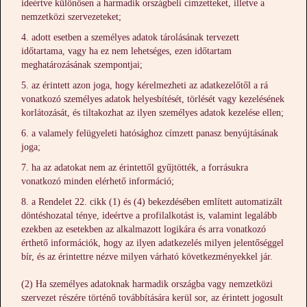
ideértve különösen a harmadik országbeli címzetteket, illetve a
nemzetközi szervezeteket;
adott esetben a személyes adatok tárolásának tervezett
időtartama, vagy ha ez nem lehetséges, ezen időtartam
meghatározásának szempontjai;
az érintett azon joga, hogy kérelmezheti az adatkezelőtől a rá
vonatkozó személyes adatok helyesbítését, törlését vagy kezelésének
korlátozását, és tiltakozhat az ilyen személyes adatok kezelése ellen;
a valamely felügyeleti hatósághoz címzett panasz benyújtásának
joga;
ha az adatokat nem az érintettől gyűjtötték, a forrásukra
vonatkozó minden elérhető információ;
a Rendelet 22. cikk (1) és (4) bekezdésében említett automatizált
döntéshozatal ténye, ideértve a profilalkotást is, valamint legalább
ezekben az esetekben az alkalmazott logikára és arra vonatkozó
érthető információk, hogy az ilyen adatkezelés milyen jelentőséggel
bír, és az érintettre nézve milyen várható következményekkel jár.
(2) Ha személyes adatoknak harmadik országba vagy nemzetközi
szervezet részére történő továbbítására kerül sor, az érintett jogosult