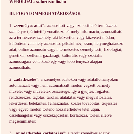
WEBOLDAL: sziluettstudio.hu
III. FOGALOMMEGHATÁROZÁSOK
„személyes adat”:
azonosított vagy azonosítható természetes
személyre („érintett”) vonatkozó bármely információ; azonosítható
az a természetes személy, aki közvetlen vagy közvetett módon,
különösen valamely azonosító, például név, szám, helymeghatározó
adat, online azonosító vagy a természetes személy testi, fiziológiai,
genetikai, szellemi, gazdasági, kulturális vagy szociális
azonosságára vonatkozó egy vagy több tényező alapján
azonosítható;
„adatkezelés”
: a személyes adatokon vagy adatállományokon
automatizált vagy nem automatizált módon végzett bármely
művelet vagy műveletek összessége, így a gyűjtés, rögzítés,
rendszerezés, tagolás, tárolás, átalakítás vagy megváltoztatás,
lekérdezés, betekintés, felhasználás, közlés továbbítás, terjesztés
vagy egyéb módon történő hozzáférhetővé tétel útján,
összehangolás vagy összekapcsolás, korlátozás, törlés, illetve
megsemmisítés;
„az adatkezelés korlátozása”
: a tárolt személyes adatok