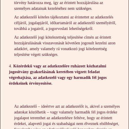
törvény határozza meg, így az érintett hozzájárulása az
személyes adatainak kezeléséhez nem szükséges.
Az adatkezelő köteles tájékoztatni az érintettet az adatkezelés
céljáról, jogalapjáról, időtartamáról az adatkezelő személyéről,
továbbá a jogairól, a jogorvoslati lehetőségekről.
Az adatkezelő jogi kötelezettség teljesítése címén az érintett
hozzájárulásának visszavonását követően jogosult kezelni azon
adatkört, amely valamely rá vonatkozó jogi kötelezettség
teljesítése végett szükséges.
Közérdekű vagy az adatkezelőre ruházott közhatalmi
jogosítvány gyakorlásának keretében végzett feladat
végrehajtása, az adatkezelő vagy egy harmadik fél jogos
érdekeinek érvényesítése.
Az adatkezelő – ideértve azt az adatkezelőt is, akivel a személyes
adatokat közölhetik – vagy valamely harmadik fél jogos érdeke
jogalapot teremthet az adatkezelésre feltéve, hogy az érintett
érdekei, alapvető jogai és szabadságai nem élveznek elsőbbséget,