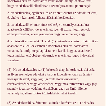
korlátozás arra az időtartamra vonatkozik, amely lehetővé teszi,
hogy az adatkezelő ellenőrizze a személyes adatok pontosságát;
az adatkezelés jogellenes, és az érintett ellenzi az adatok törlését,
és ehelyett kéri azok felhasználásának korlátozását;
az adatkezelőnek már nincs szüksége a személyes adatokra
adatkezelés céljából, de az érintett igényli azokat jogi igények
előterjesztéséhez, érvényesítéséhez vagy védelméhez; vagy
az érintett a Rendelet 21. cikk (1) bekezdése szerint tiltakozott az
adatkezelés ellen; ez esetben a korlátozás arra az időtartamra
vonatkozik, amíg megállapításra nem kerül, hogy az adatkezelő
jogos indokai elsőbbséget élveznek-e az érintett jogos indokaival
szemben.
(2) Ha az adatkezelés az (1) bekezdés alapján korlátozás alá esik,
az ilyen személyes adatokat a tárolás kivételével csak az érintett
hozzájárulásával, vagy jogi igények előterjesztéséhez,
érvényesítéséhez vagy védelméhez, vagy más természetes vagy jogi
személy jogainak védelme érdekében, vagy az Unió, illetve
valamely tagállam fontos közérdekéből lehet kezelni.
(3) Az adatkezelő az érintettet, akinek a kérésére az (1) bekezdés