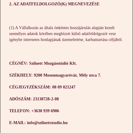
2. AZ ADATFELDOLGOZÓ(K) MEGNEVEZÉSE
(1) A Vállalkozás az általa önkéntes hozzájárulás alapján kezelt
személyes adatok körében megbízott külső adatfeldolgozót vesz
igénybe internetes honlapjának üzemeltetése, karbantartása céljából.
CÉGNÉV: Sziluett Mozgásstúdió Kft.
SZÉKHELY: 9200 Mosonmagyaróvár, Mély utca 7.
CÉGJEGYZÉKSZÁM: 08 09 021247
ADÓSZÁM: 23138728-2-08
TELEFON: +3630 939 6906
E-MAIL: info@sziluettstudio.hu