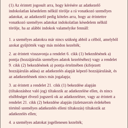
(1) Az érintett jogosult arra, hogy kérésére az adatkezelő
indokolatlan késedelem nélkül törölje a rá vonatkozó személyes
adatokat, az adatkezelő pedig köteles arra, hogy az érintettre
vonatkozó személyes adatokat indokolatlan késedelem nélkül
törölje, ha az alábbi indokok valamelyike fennáll:
a személyes adatokra már nincs szükség abból a célból, amelyből
azokat gyűjtötték vagy más módon kezelték;
az érintett visszavonja a rendelet 6. cikk (1) bekezdésének a)
pontja (hozzájárulás személyes adatok kezeléséhez) vagy a rendelet
9. cikk (2) bekezdésének a) pontja értelmében (kifejezett
hozzájárulás adása) az adatkezelés alapját képező hozzájárulását, és
az adatkezelésnek nincs más jogalapja;
az érintett a rendelet 21. cikk (1) bekezdése alapján
(tiltakozáshoz való jog) tiltakozik az adatkezelése ellen, és nincs
elsőbbséget élvező jogszerű ok az adatkezelésre, vagy az érintett a
rendelet 21. cikk (2) bekezdése alapján (üzletszerzés érdekében
történő személyes adatkezelés elleni tiltakozás) tiltakozik az
adatkezelés ellen;
a személyes adatokat jogellenesen kezelték;