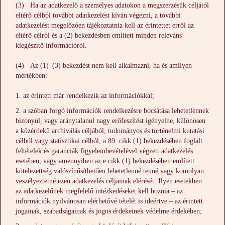
(3) Ha az adatkezelő a személyes adatokon a megszerzésük céljától
eltérő célból további adatkezelést kíván végezni, a további
adatkezelést megelőzően tájékoztatnia kell az érintettet erről az
eltérő célról és a (2) bekezdésben említett minden releváns
kiegészítő információról.
(4) Az (1)–(3) bekezdést nem kell alkalmazni, ha és amilyen
mértékben:
az érintett már rendelkezik az információkkal;
a szóban forgó információk rendelkezésre bocsátása lehetetlennek
bizonyul, vagy aránytalanul nagy erőfeszítést igényelne, különösen
a közérdekű archiválás céljából, tudományos és történelmi kutatási
célból vagy statisztikai célból, a 89. cikk (1) bekezdésében foglalt
feltételek és garanciák figyelembevételével végzett adatkezelés
esetében, vagy amennyiben az e cikk (1) bekezdésében említett
kötelezettség valószínűsíthetően lehetetlenné tenné vagy komolyan
veszélyeztetné ezen adatkezelés céljainak elérését. Ilyen esetekben
az adatkezelőnek megfelelő intézkedéseket kell hoznia – az
információk nyilvánosan elérhetővé tételét is ideértve – az érintett
jogainak, szabadságainak és jogos érdekeinek védelme érdekében;