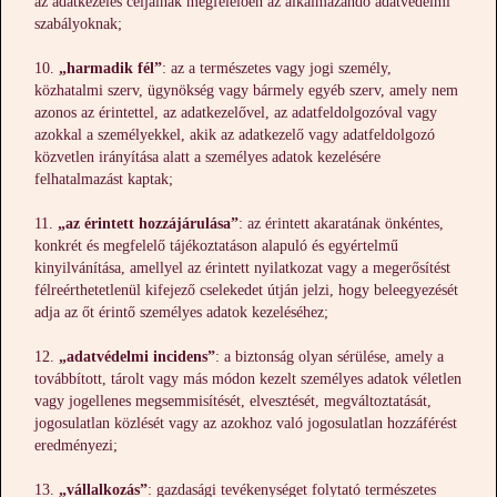
az adatkezelés céljainak megfelelően az alkalmazandó adatvédelmi
szabályoknak;
„harmadik fél”
: az a természetes vagy jogi személy,
közhatalmi szerv, ügynökség vagy bármely egyéb szerv, amely nem
azonos az érintettel, az adatkezelővel, az adatfeldolgozóval vagy
azokkal a személyekkel, akik az adatkezelő vagy adatfeldolgozó
közvetlen irányítása alatt a személyes adatok kezelésére
felhatalmazást kaptak;
„az érintett hozzájárulása”
: az érintett akaratának önkéntes,
konkrét és megfelelő tájékoztatáson alapuló és egyértelmű
kinyilvánítása, amellyel az érintett nyilatkozat vagy a megerősítést
félreérthetetlenül kifejező cselekedet útján jelzi, hogy beleegyezését
adja az őt érintő személyes adatok kezeléséhez;
„adatvédelmi incidens”
: a biztonság olyan sérülése, amely a
továbbított, tárolt vagy más módon kezelt személyes adatok véletlen
vagy jogellenes megsemmisítését, elvesztését, megváltoztatását,
jogosulatlan közlését vagy az azokhoz való jogosulatlan hozzáférést
eredményezi;
„vállalkozás”
: gazdasági tevékenységet folytató természetes