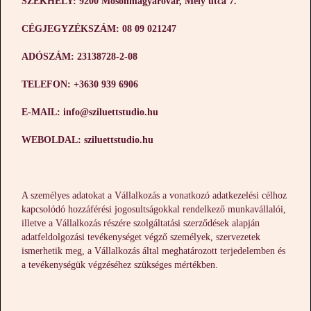
SZÉKHELY: 9200 Mosonmagyaróvár, Mély utca 7.
CÉGJEGYZÉKSZÁM: 08 09 021247
ADÓSZÁM: 23138728-2-08
TELEFON: +3630 939 6906
E-MAIL: info@sziluettstudio.hu
WEBOLDAL: sziluettstudio.hu
A személyes adatokat a Vállalkozás a vonatkozó adatkezelési célhoz
kapcsolódó hozzáférési jogosultságokkal rendelkező munkavállalói,
illetve a Vállalkozás részére szolgáltatási szerződések alapján
adatfeldolgozási tevékenységet végző személyek, szervezetek
ismerhetik meg, a Vállalkozás által meghatározott terjedelemben és
a tevékenységük végzéséhez szükséges mértékben.