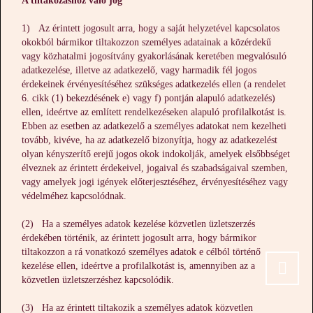
A tiltakozáshoz való jog
1) Az érintett jogosult arra, hogy a saját helyzetével kapcsolatos
okokból bármikor tiltakozzon személyes adatainak a közérdekű
vagy közhatalmi jogosítvány gyakorlásának keretében megvalósuló
adatkezelése, illetve az adatkezelő, vagy harmadik fél jogos
érdekeinek érvényesítéséhez szükséges adatkezelés ellen (a rendelet
6. cikk (1) bekezdésének e) vagy f) pontján alapuló adatkezelés)
ellen, ideértve az említett rendelkezéseken alapuló profilalkotást is.
Ebben az esetben az adatkezelő a személyes adatokat nem kezelheti
tovább, kivéve, ha az adatkezelő bizonyítja, hogy az adatkezelést
olyan kényszerítő erejű jogos okok indokolják, amelyek elsőbbséget
élveznek az érintett érdekeivel, jogaival és szabadságaival szemben,
vagy amelyek jogi igények előterjesztéséhez, érvényesítéséhez vagy
védelméhez kapcsolódnak.
(2) Ha a személyes adatok kezelése közvetlen üzletszerzés
érdekében történik, az érintett jogosult arra, hogy bármikor
tiltakozzon a rá vonatkozó személyes adatok e célból történő
kezelése ellen, ideértve a profilalkotást is, amennyiben az a
közvetlen üzletszerzéshez kapcsolódik.
(3) Ha az érintett tiltakozik a személyes adatok közvetlen