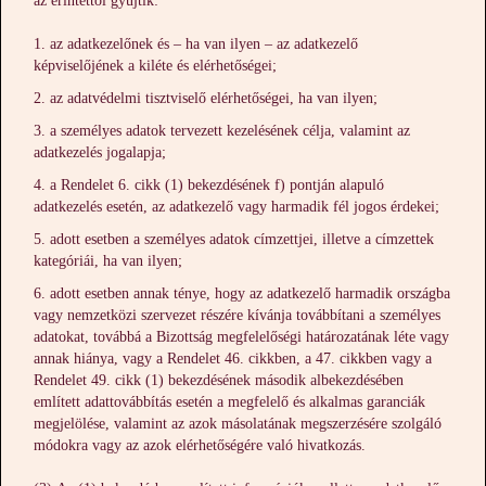
az érintettől gyűjtik:
az adatkezelőnek és – ha van ilyen – az adatkezelő
képviselőjének a kiléte és elérhetőségei;
az adatvédelmi tisztviselő elérhetőségei, ha van ilyen;
a személyes adatok tervezett kezelésének célja, valamint az
adatkezelés jogalapja;
a Rendelet 6. cikk (1) bekezdésének f) pontján alapuló
adatkezelés esetén, az adatkezelő vagy harmadik fél jogos érdekei;
adott esetben a személyes adatok címzettjei, illetve a címzettek
kategóriái, ha van ilyen;
adott esetben annak ténye, hogy az adatkezelő harmadik országba
vagy nemzetközi szervezet részére kívánja továbbítani a személyes
adatokat, továbbá a Bizottság megfelelőségi határozatának léte vagy
annak hiánya, vagy a Rendelet 46. cikkben, a 47. cikkben vagy a
Rendelet 49. cikk (1) bekezdésének második albekezdésében
említett adattovábbítás esetén a megfelelő és alkalmas garanciák
megjelölése, valamint az azok másolatának megszerzésére szolgáló
módokra vagy az azok elérhetőségére való hivatkozás.