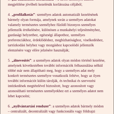
megjelölése jövőbeli kezelésük korlátozása céljából;
„profilalkotás”
: személyes adatok automatizált kezelésének
bármely olyan formája, amelynek során a személyes adatokat
valamely természetes személyhez fűződő bizonyos személyes
jellemzők értékelésére, különösen a munkahelyi teljesítményhez,
gazdasági helyzethez, egészségi állapothoz, személyes
preferenciákhoz, érdeklődéshez, megbízhatósághoz, viselkedéshez,
tartózkodási helyhez vagy mozgáshoz kapcsolódó jellemzők
elemzésére vagy előre jelzésére használják;
„álnevesítés”
: a személyes adatok olyan módon történő kezelése,
amelynek következtében további információk felhasználása nélkül
többé már nem állapítható meg, hogy a személyes adat mely
konkrét természetes személyre vonatkozik feltéve, hogy az ilyen
további információt külön tárolják, és technikai és szervezési
intézkedések megtételével biztosított, hogy azonosított vagy
azonosítható természetes személyekhez ezt a személyes adatot nem
lehet kapcsolni;
„nyilvántartási rendszer”
: a személyes adatok bármely módon
– centralizált, decentralizált vagy funkcionális vagy földrajzi