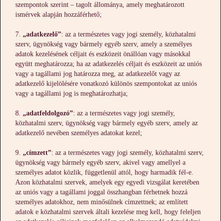
szempontok szerint – tagolt állománya, amely meghatározott
ismérvek alapján hozzáférhető;
„adatkezelő”
: az a természetes vagy jogi személy, közhatalmi
szerv, ügynökség vagy bármely egyéb szerv, amely a személyes
adatok kezelésének céljait és eszközeit önállóan vagy másokkal
együtt meghatározza; ha az adatkezelés céljait és eszközeit az uniós
vagy a tagállami jog határozza meg, az adatkezelőt vagy az
adatkezelő kijelölésére vonatkozó különös szempontokat az uniós
vagy a tagállami jog is meghatározhatja;
„adatfeldolgozó”
: az a természetes vagy jogi személy,
közhatalmi szerv, ügynökség vagy bármely egyéb szerv, amely az
adatkezelő nevében személyes adatokat kezel;
„címzett”
: az a természetes vagy jogi személy, közhatalmi szerv,
ügynökség vagy bármely egyéb szerv, akivel vagy amellyel a
személyes adatot közlik, függetlenül attól, hogy harmadik fél-e.
Azon közhatalmi szervek, amelyek egy egyedi vizsgálat keretében
az uniós vagy a tagállami joggal összhangban férhetnek hozzá
személyes adatokhoz, nem minősülnek címzettnek; az említett
adatok e közhatalmi szervek általi kezelése meg kell, hogy feleljen