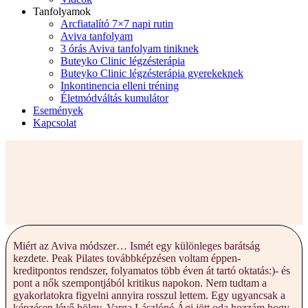
Tanfolyamok
Arcfiatalító 7×7 napi rutin
Aviva tanfolyam
3 órás Aviva tanfolyam tiniknek
Buteyko Clinic légzésterápia
Buteyko Clinic légzésterápia gyerekeknek
Inkontinencia elleni tréning
Életmódváltás kumulátor
Események
Kapcsolat
Miért az Aviva módszer… Ismét egy különleges barátság
kezdete. Peak Pilates továbbképzésen voltam éppen-
kreditpontos rendszer, folyamatos több éven át tartó oktatás:)- és
pont a nők szempontjából kritikus napokon. Nem tudtam a
gyakorlatokra figyelni annyira rosszul lettem. Egy ugyancsak a
képzésen lévő hölgy, Varga Lászlóné Ági jött oda hozzám hogy