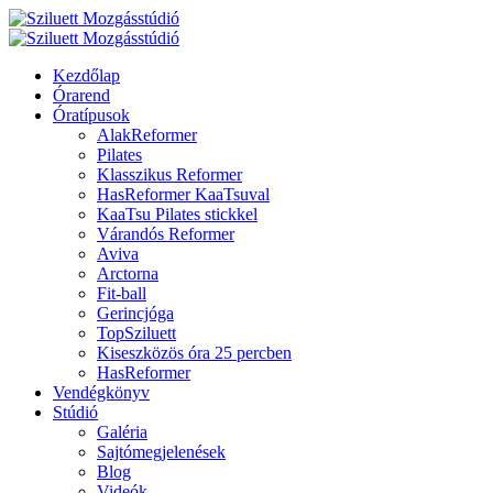
Kezdőlap
Órarend
Óratípusok
AlakReformer
Pilates
Klasszikus Reformer
HasReformer KaaTsuval
KaaTsu Pilates stickkel
Várandós Reformer
Aviva
Arctorna
Fit-ball
Gerincjóga
TopSziluett
Kiseszközös óra 25 percben
HasReformer
Vendégkönyv
Stúdió
Galéria
Sajtómegjelenések
Blog
Videók