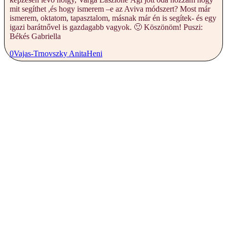
mit segíthet ,és hogy ismerem –e az Aviva módszert? Most már
ismerem, oktatom, tapasztalom, másnak már én is segítek- és egy
igazi barátnővel is gazdagabb vagyok. 🙂 Köszönöm! Puszi:
Békés Gabriella
0
Vajas-Trnovszky Anita
Heni