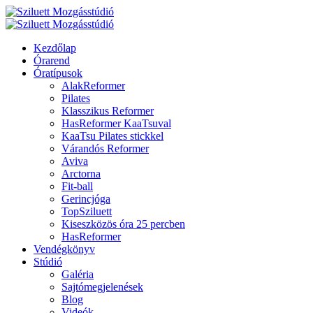
Kezdőlap
Órarend
Óratípusok
AlakReformer
Pilates
Klasszikus Reformer
HasReformer KaaTsuval
KaaTsu Pilates stickkel
Várandós Reformer
Aviva
Arctorna
Fit-ball
Gerincjóga
TopSziluett
Kiseszközös óra 25 percben
HasReformer
Vendégkönyv
Stúdió
Galéria
Sajtómegjelenések
Blog
Videók