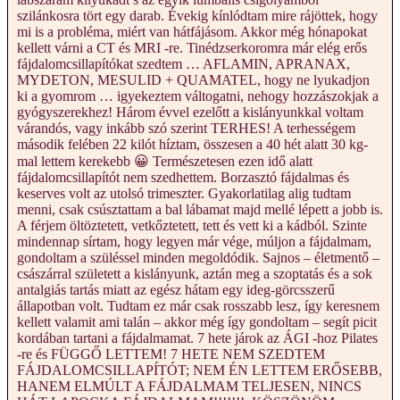
szilánkosra tört egy darab. Évekig kínlódtam mire rájöttek, hogy
mi is a probléma, miért van hátfájásom. Akkor még hónapokat
kellett várni a CT és MRI -re. Tinédzserkoromra már elég erős
fájdalomcsillapítókat szedtem … AFLAMIN, APRANAX,
MYDETON, MESULID + QUAMATEL, hogy ne lyukadjon
ki a gyomrom … igyekeztem váltogatni, nehogy hozzászokjak a
gyógyszerekhez! Három évvel ezelőtt a kislányunkkal voltam
várandós, vagy inkább szó szerint TERHES! A terhességem
második felében 22 kilót híztam, összesen a 40 hét alatt 30 kg-
mal lettem kerekebb 😀 Természetesen ezen idő alatt
fájdalomcsillapítót nem szedhettem. Borzasztó fájdalmas és
keserves volt az utolsó trimeszter. Gyakorlatilag alig tudtam
menni, csak csúsztattam a bal lábamat majd mellé lépett a jobb is.
A férjem öltöztetett, vetkőztetett, tett és vett ki a kádból. Szinte
mindennap sírtam, hogy legyen már vége, múljon a fájdalmam,
gondoltam a szüléssel minden megoldódik. Sajnos – életmentő –
császárral született a kislányunk, aztán meg a szoptatás és a sok
antalgiás tartás miatt az egész hátam egy ideg-görcsszerű
állapotban volt. Tudtam ez már csak rosszabb lesz, így keresnem
kellett valamit ami talán – akkor még így gondoltam – segít picit
kordában tartani a fájdalmamat. 7 hete járok az ÁGI -hoz Pilates
-re és FÜGGŐ LETTEM! 7 HETE NEM SZEDTEM
FÁJDALOMCSILLAPÍTÓT; NEM ÉN LETTEM ERŐSEBB,
HANEM ELMÚLT A FÁJDALMAM TELJESEN, NINCS