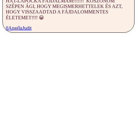
HÁT-LAPOCKA FÁJDALMAM!!!!!!! KÖSZÖNÖM
SZÉPEN ÁGI, HOGY MEGISMERHETTELEK ÉS AZT,
HOGY VISSZAADTAD A FÁJDALOMMENTES
ÉLETEMET!!!! 😀
0
Angéla
Judit