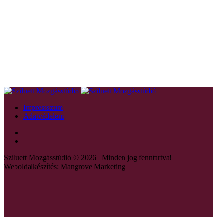
Impressszum
Adatvédelem
Sziluett Mozgásstúdió © 2026 | Minden jog fenntartva!
Weboldalkészítés: Mangrove Marketing