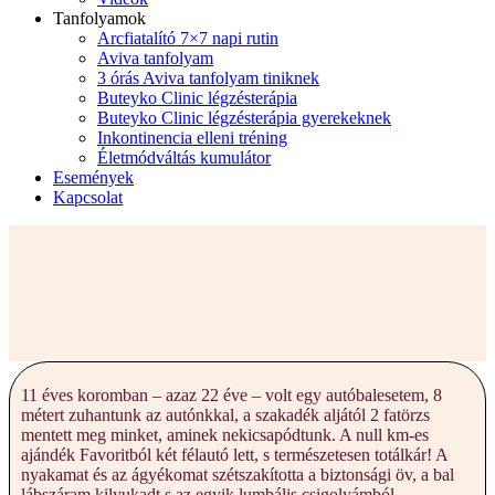
Tanfolyamok
Arcfiatalító 7×7 napi rutin
Aviva tanfolyam
3 órás Aviva tanfolyam tiniknek
Buteyko Clinic légzésterápia
Buteyko Clinic légzésterápia gyerekeknek
Inkontinencia elleni tréning
Életmódváltás kumulátor
Események
Kapcsolat
11 éves koromban – azaz 22 éve – volt egy autóbalesetem, 8
métert zuhantunk az autónkkal, a szakadék aljától 2 fatörzs
mentett meg minket, aminek nekicsapódtunk. A null km-es
ajándék Favoritból két félautó lett, s természetesen totálkár! A
nyakamat és az ágyékomat szétszakította a biztonsági öv, a bal
lábszáram kilyukadt s az egyik lumbális csigolyámból