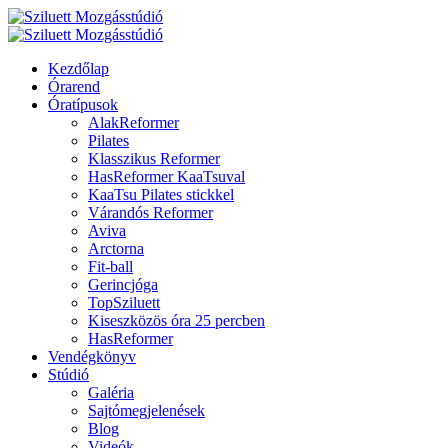
Kezdőlap
Órarend
Óratípusok
AlakReformer
Pilates
Klasszikus Reformer
HasReformer KaaTsuval
KaaTsu Pilates stickkel
Várandós Reformer
Aviva
Arctorna
Fit-ball
Gerincjóga
TopSziluett
Kiseszközös óra 25 percben
HasReformer
Vendégkönyv
Stúdió
Galéria
Sajtómegjelenések
Blog
Videók