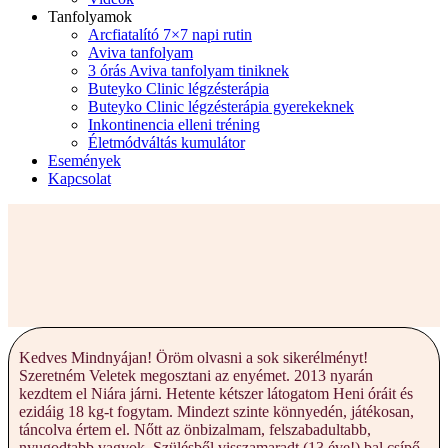
Tanfolyamok
Arcfiatalító 7×7 napi rutin
Aviva tanfolyam
3 órás Aviva tanfolyam tiniknek
Buteyko Clinic légzésterápia
Buteyko Clinic légzésterápia gyerekeknek
Inkontinencia elleni tréning
Életmódváltás kumulátor
Események
Kapcsolat
Kedves Mindnyájan! Öröm olvasni a sok sikerélményt!
Szeretném Veletek megosztani az enyémet. 2013 nyarán
kezdtem el Niára járni. Hetente kétszer látogatom Heni óráit és
ezidáig 18 kg-t fogytam. Mindezt szinte könnyedén, játékosan,
táncolva értem el. Nőtt az önbizalmam, felszabadultabb,
nyugodtabb vagyok. Szülésből visszamaradt (13 éve!) bal csípő