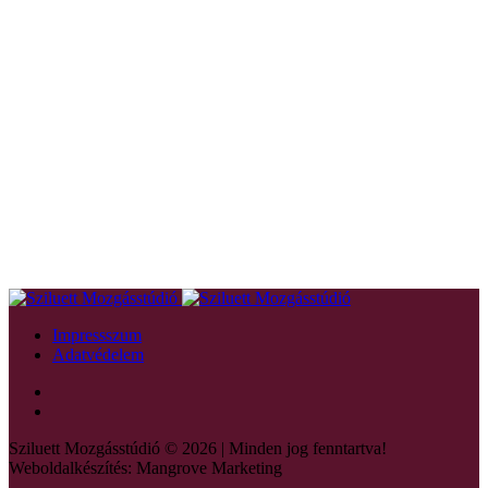
Impressszum
Adatvédelem
Sziluett Mozgásstúdió © 2026 | Minden jog fenntartva!
Weboldalkészítés: Mangrove Marketing