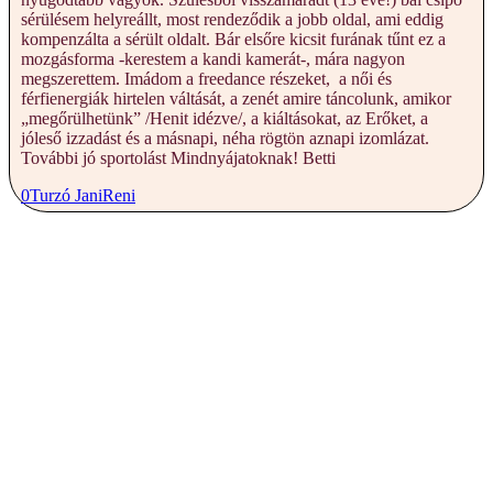
sérülésem helyreállt, most rendeződik a jobb oldal, ami eddig
kompenzálta a sérült oldalt. Bár elsőre kicsit furának tűnt ez a
mozgásforma -kerestem a kandi kamerát-, mára nagyon
megszerettem. Imádom a freedance részeket, a női és
férfienergiák hirtelen váltását, a zenét amire táncolunk, amikor
„megőrülhetünk” /Henit idézve/, a kiáltásokat, az Erőket, a
jóleső izzadást és a másnapi, néha rögtön aznapi izomlázat.
További jó sportolást Mindnyájatoknak! Betti
0
Turzó Jani
Reni