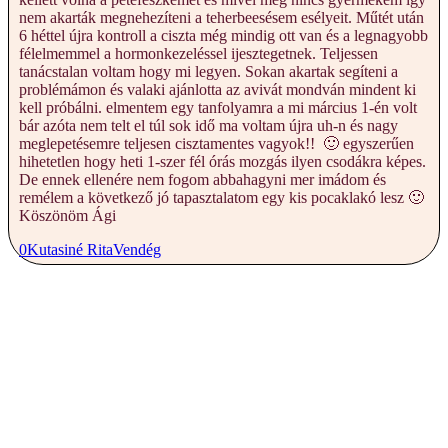
nem akarták megnehezíteni a teherbeesésem esélyeit. Műtét után
6 héttel újra kontroll a ciszta még mindig ott van és a legnagyobb
félelmemmel a hormonkezeléssel ijesztegetnek. Teljessen
tanácstalan voltam hogy mi legyen. Sokan akartak segíteni a
problémámon és valaki ajánlotta az avivát mondván mindent ki
kell próbálni. elmentem egy tanfolyamra a mi március 1-én volt
bár azóta nem telt el túl sok idő ma voltam újra uh-n és nagy
meglepetésemre teljesen cisztamentes vagyok!! 🙂 egyszerűen
hihetetlen hogy heti 1-szer fél órás mozgás ilyen csodákra képes.
De ennek ellenére nem fogom abbahagyni mer imádom és
remélem a következő jó tapasztalatom egy kis pocaklakó lesz 🙂
Köszönöm Ági
0
Kutasiné Rita
Vendég