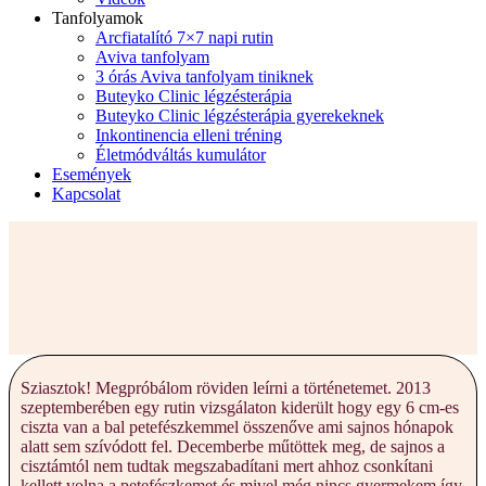
Tanfolyamok
Arcfiatalító 7×7 napi rutin
Aviva tanfolyam
3 órás Aviva tanfolyam tiniknek
Buteyko Clinic légzésterápia
Buteyko Clinic légzésterápia gyerekeknek
Inkontinencia elleni tréning
Életmódváltás kumulátor
Események
Kapcsolat
Sziasztok! Megpróbálom röviden leírni a történetemet. 2013
szeptemberében egy rutin vizsgálaton kiderült hogy egy 6 cm-es
ciszta van a bal petefészkemmel összenőve ami sajnos hónapok
alatt sem szívódott fel. Decemberbe műtöttek meg, de sajnos a
cisztámtól nem tudtak megszabadítani mert ahhoz csonkítani
kellett volna a petefészkemet és mivel még nincs gyermekem így