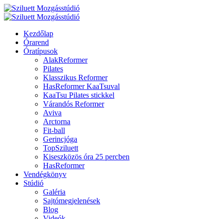
Kezdőlap
Órarend
Óratípusok
AlakReformer
Pilates
Klasszikus Reformer
HasReformer KaaTsuval
KaaTsu Pilates stickkel
Várandós Reformer
Aviva
Arctorna
Fit-ball
Gerincjóga
TopSziluett
Kiseszközös óra 25 percben
HasReformer
Vendégkönyv
Stúdió
Galéria
Sajtómegjelenések
Blog
Videók