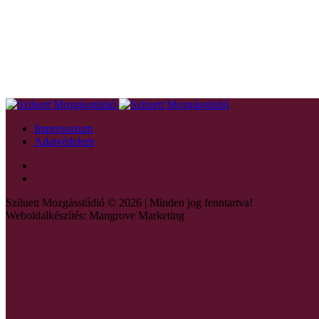
Impressszum
Adatvédelem
Sziluett Mozgásstúdió © 2026 | Minden jog fenntartva!
Weboldalkészítés: Mangrove Marketing