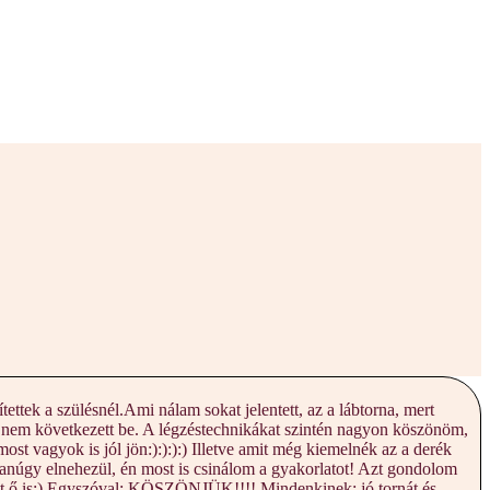
tek a szülésnél.Ami nálam sokat jelentett, az a lábtorna, mert
ez nem következett be. A légzéstechnikákat szintén nagyon köszönöm,
ost vagyok is jól jön:):):):) Illetve amit még kiemelnék az a derék
gyanúgy elnehezül, én most is csinálom a gyakorlatot! Azt gondolom
dett ő is:) Egyszóval: KÖSZÖNJÜK!!!! Mindenkinek: jó tornát és