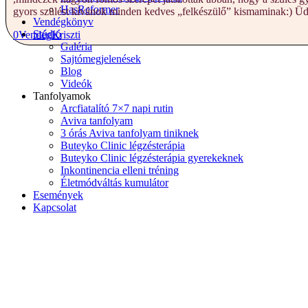
HasReformer
gyors szülést kívánok minden kedves „felkészülő” kismaminak:) Üd
Vendégkönyv
Stúdió
0
Vendég
Kriszti
Galéria
Sajtómegjelenések
Blog
Videók
Tanfolyamok
Arcfiatalító 7×7 napi rutin
Aviva tanfolyam
3 órás Aviva tanfolyam tiniknek
Buteyko Clinic légzésterápia
Buteyko Clinic légzésterápia gyerekeknek
Inkontinencia elleni tréning
Életmódváltás kumulátor
Események
Kapcsolat