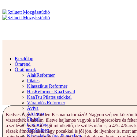
Kezdőlap
Órarend
Óratípusok
AlakReformer
Pilates
Klasszikus Reformer
HasReformer KaaTsuval
KaaTsu Pilates stickkel
Várandós Reformer
Aviva
Arctorna
Kedves Ági és Minden Kismama tornázó! Nagyon szépen köszönjük a fe
Fit-ball
vizesedtek a lábaim, illetve hajlamos vagyok a lábgörcsökre és fél
Gerincjóga
a szülésnél is sokat segít mindkettő, de szülés után is, a 4/5- 4/6-
TopSziluett
részek átmozgatása, nagy pocakkal is jól jön, de ilyenkor is, mert
Kiseszközös óra 25 percben
,mindezek nagyon fontos szerepet játszottak abban, hogy a szülés 