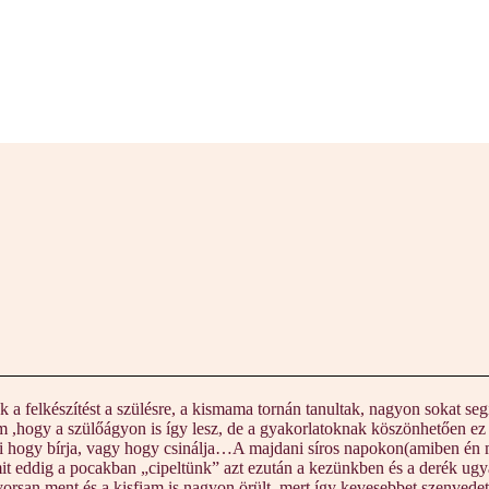
lkészítést a szülésre, a kismama tornán tanultak, nagyon sokat segítet
tem ,hogy a szülőágyon is így lesz, de a gyakorlatoknak köszönhetően 
os ki hogy bírja, vagy hogy csinálja…A majdani síros napokon(amiben én m
 amit eddig a pocakban „cipeltünk” azt ezután a kezünkben és a derék u
gyorsan ment és a kisfiam is nagyon örült, mert így kevesebbet szenve