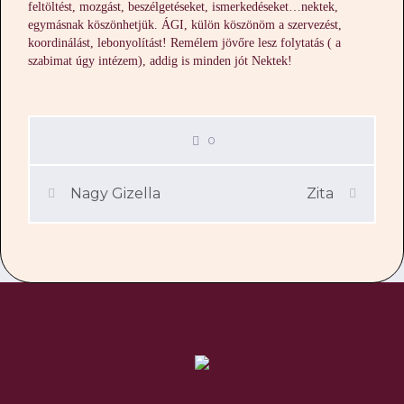
feltöltést, mozgást, beszélgetéseket, ismerkedéseket…nektek,
egymásnak köszönhetjük. ÁGI, külön köszönöm a szervezést,
koordinálást, lebonyolítást! Remélem jövőre lesz folytatás ( a
szabimat úgy intézem), addig is minden jót Nektek!
0
Nagy Gizella
Zita