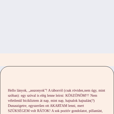
Hello lányok, „asszonyok”! A táborról (csak röviden,nem úgy, mint
szóban): egy szóval is elég lenne leírni: KÖSZÖNÖM!!! Nem
véletlenül bicikliztem át nap, mint nap, hajnalok hajnalán(?)
Dunaszigetre, egyszerűen ott AKARTAM lenni, mert
SZÜKSÉGEM volt RÁTOK! A sok pozitív gondolatot, pillantást,