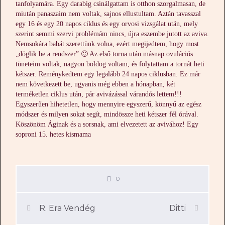
tanfolyamára. Egy darabig csinálgattam is otthon szorgalmasan, de
miután panaszaim nem voltak, sajnos ellustultam. Aztán tavasszal
egy 16 és egy 20 napos ciklus és egy orvosi vizsgálat után, mely
szerint semmi szervi problémám nincs, újra eszembe jutott az aviva.
Nemsokára babát szerettünk volna, ezért megijedtem, hogy most
„döglik be a rendszer” 🙂 Az első torna után másnap ovulációs
tüneteim voltak, nagyon boldog voltam, és folytattam a tornát heti
kétszer. Reménykedtem egy legalább 24 napos ciklusban. Ez már
nem következett be, ugyanis még ebben a hónapban, két
terméketlen ciklus után, pár avivázással várandós lettem!!!
Egyszerűen hihetetlen, hogy mennyire egyszerű, könnyű az egész
módszer és milyen sokat segít, mindössze heti kétszer fél órával.
Köszönöm Áginak és a sorsnak, ami elvezetett az avivához! Egy
soproni 15. hetes kismama
0
R. Era Vendég
Ditti