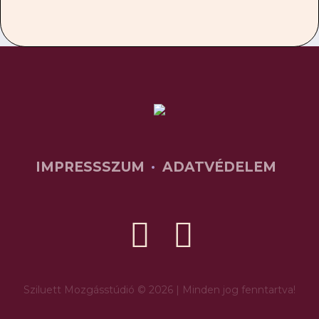
IMPRESSSZUM
ADATVÉDELEM
Sziluett Mozgásstúdió © 2026 | Minden jog fenntartva!