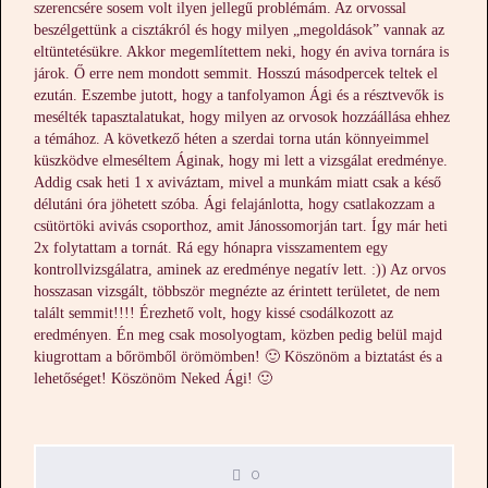
szerencsére sosem volt ilyen jellegű problémám. Az orvossal
beszélgettünk a cisztákról és hogy milyen „megoldások” vannak az
eltüntetésükre. Akkor megemlítettem neki, hogy én aviva tornára is
járok. Ő erre nem mondott semmit. Hosszú másodpercek teltek el
ezután. Eszembe jutott, hogy a tanfolyamon Ági és a résztvevők is
mesélték tapasztalatukat, hogy milyen az orvosok hozzáállása ehhez
a témához. A következő héten a szerdai torna után könnyeimmel
küszködve elmeséltem Áginak, hogy mi lett a vizsgálat eredménye.
Addig csak heti 1 x aviváztam, mivel a munkám miatt csak a késő
délutáni óra jöhetett szóba. Ági felajánlotta, hogy csatlakozzam a
csütörtöki avivás csoporthoz, amit Jánossomorján tart. Így már heti
2x folytattam a tornát. Rá egy hónapra visszamentem egy
kontrollvizsgálatra, aminek az eredménye negatív lett. :)) Az orvos
hosszasan vizsgált, többször megnézte az érintett területet, de nem
talált semmit!!!! Érezhető volt, hogy kissé csodálkozott az
eredményen. Én meg csak mosolyogtam, közben pedig belül majd
kiugrottam a bőrömből örömömben! 🙂 Köszönöm a biztatást és a
lehetőséget! Köszönöm Neked Ági! 🙂
0