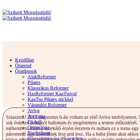
Kezdőlap
Órarend
Óratípusok
AlakReformer
Pilates
Klasszikus Reformer
HasReformer KaaTsuval
KaaTsu Pilates stickkel
Várandós Reformer
Aviva
Arctorna
Sziasztok! 2017.augusztus 6-án voltam az első Aviva tanfolyamon.
Fit-ball
sok érdekes dologról hallottam és megértettem a testem működését. Tö
Gerincjóga
méhemben. Furcsa szurkáló érzést éreztem és tudtam ez a torna egy 
TopSziluett
párommal úgy döntöttünk lesz ami lesz. Ha a baba jönni akar akkor 
Kiseszközös óra 25 percben
biztos most ágyazódik be a baba. Két hét múlva pozitív terhességi te