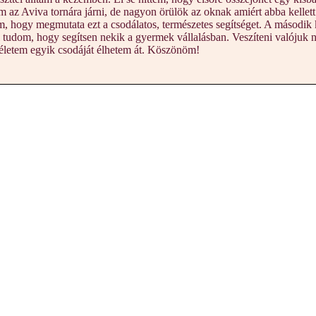
 az Aviva tornára járni, de nagyon örülök az oknak amiért abba kelle
, hogy megmutata ezt a csodálatos, természetes segítséget. A második 
 tudom, hogy segítsen nekik a gyermek vállalásban. Veszíteni valójuk n
életem egyik csodáját élhetem át. Köszönöm!