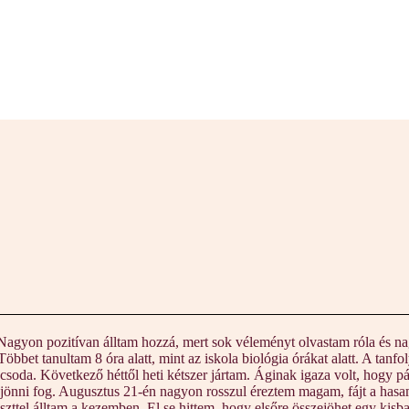
 Nagyon pozitívan álltam hozzá, mert sok véleményt olvastam róla és 
bbet tanultam 8 óra alatt, mint az iskola biológia órákat alatt. A tanf
csoda. Következő héttől heti kétszer jártam. Áginak igaza volt, hogy p
jönni fog. Augusztus 21-én nagyon rosszul éreztem magam, fájt a hasam
szttel álltam a kezemben. El se hittem, hogy elsőre összejöhet egy kisb