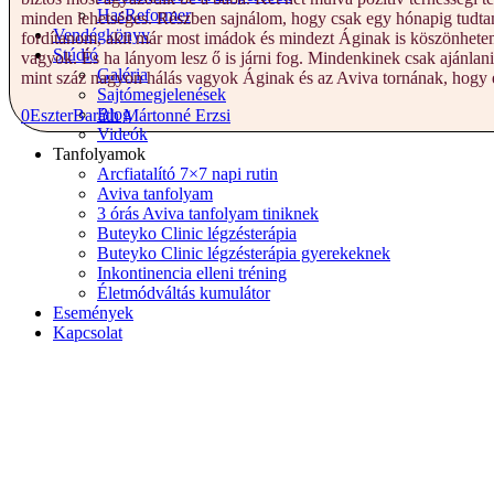
HasReformer
minden lehetséges. Részben sajnálom, hogy csak egy hónapig tudtam
Vendégkönyv
fordítanom, akit már most imádok és mindezt Áginak is köszönhetem
Stúdió
vagyok. És ha lányom lesz ő is járni fog. Mindenkinek csak ajánlani
Galéria
mint száz nagyon hálás vagyok Áginak és az Aviva tornának, hogy 
Sajtómegjelenések
Blog
0
Eszter
Baráth Mártonné Erzsi
Videók
Tanfolyamok
Arcfiatalító 7×7 napi rutin
Aviva tanfolyam
3 órás Aviva tanfolyam tiniknek
Buteyko Clinic légzésterápia
Buteyko Clinic légzésterápia gyerekeknek
Inkontinencia elleni tréning
Életmódváltás kumulátor
Események
Kapcsolat