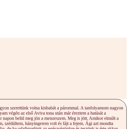
nagyon szerettünk volna kisbabát a párommal. A tanfolyamom nagyon
olyam végén az első Aviva tona után már éreztem a hatását a
ár napon belül meg jön a menzeszem. Meg is jött. Amikor elmúlt a
, szédültem, hányingerem volt és fájt a fejem. Ági azt mondta
aba, de ha odafigyelünk az egészségünkre és teszünk is érte akkor