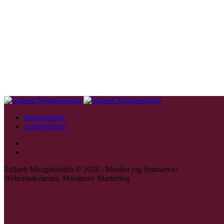
Impressszum
Adatvédelem
Sziluett Mozgásstúdió © 2026 | Minden jog fenntartva!
Weboldalkészítés: Mangrove Marketing