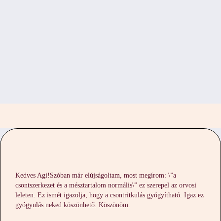
Kedves Agi!Szóban már elújságoltam, most megírom: \”a
csontszerkezet és a mésztartalom normális\” ez szerepel az orvosi
leleten. Ez ismét igazolja, hogy a csontritkulás gyógyítható. Igaz ez
gyógyulás neked köszönhető. Köszönöm.