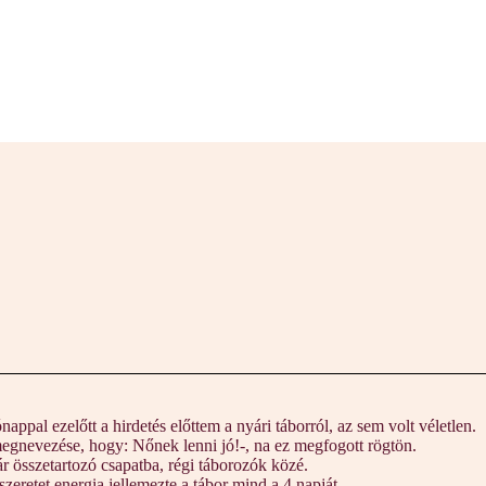
pal ezelőtt a hirdetés előttem a nyári táborról, az sem volt véletlen.
megnevezése, hogy: Nőnek lenni jó!-, na ez megfogott rögtön.
 összetartozó csapatba, régi táborozók közé.
szeretet energia jellemezte a tábor mind a 4 napját.