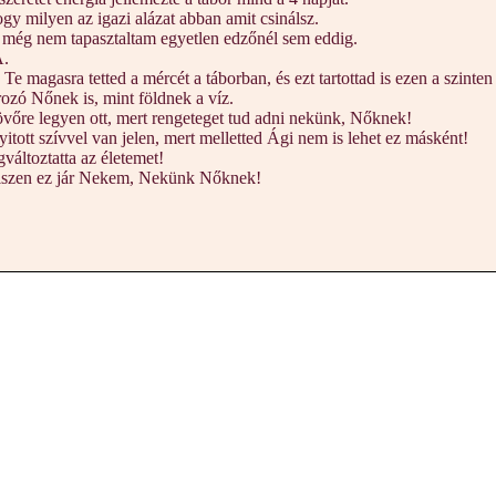
 milyen az igazi alázat abban amit csinálsz.
st még nem tapasztaltam egyetlen edzőnél sem eddig.
A.
Te magasra tetted a mércét a táborban, és ezt tartottad is ezen a szinte
rozó Nőnek is, mint földnek a víz.
vőre legyen ott, mert rengeteget tud adni nekünk, Nőknek!
itott szívvel van jelen, mert melletted Ági nem is lehet ez másként!
változtatta az életemet!
 hiszen ez jár Nekem, Nekünk Nőknek!