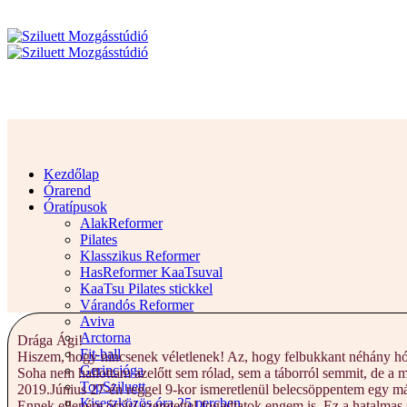
Kezdőlap
Órarend
Óratípusok
AlakReformer
Pilates
Klasszikus Reformer
HasReformer KaaTsuval
KaaTsu Pilates stickkel
Várandós Reformer
Aviva
Arctorna
Drága Ági!
Fit-ball
Hiszem, hogy nincsenek véletlenek! Az, hogy felbukkant néhány hónap
Gerincjóga
Soha nem hallottam azelőtt sem rólad, sem a táborról semmit, de a 
TopSziluett
2019.Június 27-én reggel 9-kor ismeretlenül belecsöppentem egy már
Kiseszközös óra 25 percben
Ennek ellenére óriási szeretettel fogadtatok engem is. Ez a hatalmas 