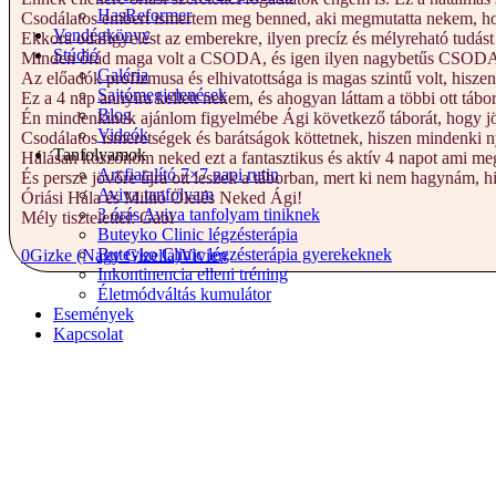
HasReformer
Csodálatos embert ismertem meg benned, aki megmutatta nekem, hogy
Vendégkönyv
Ekkora odafigyelést az emberekre, ilyen precíz és mélyreható tudá
Stúdió
Minden órád maga volt a CSODA, és igen ilyen nagybetűs CSOD
Galéria
Az előadók profizmusa és elhivatottsága is magas szintű volt, hiszen 
Sajtómegjelenések
Ez a 4 nap annyira kellett nekem, és ahogyan láttam a többi ott tábo
Blog
Én mindenkinek ajánlom figyelmébe Ági következő táborát, hogy jö
Videók
Csodálatos ismeretségek és barátságok köttetnek, hiszen mindenki ny
Tanfolyamok
Hálásan köszönöm neked ezt a fantasztikus és aktív 4 napot ami meg
Arcfiatalító 7×7 napi rutin
És persze jövőre újra ott leszek a táborban, mert ki nem hagynám,
Aviva tanfolyam
Óriási Hála és Millió Ölelés Neked Ági!
3 órás Aviva tanfolyam tiniknek
Mély tisztelettel: Gabi
Buteyko Clinic légzésterápia
Buteyko Clinic légzésterápia gyerekeknek
0
Gizke (Nagy Gizella)
Vivien
Inkontinencia elleni tréning
Életmódváltás kumulátor
Események
Kapcsolat