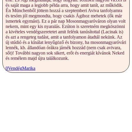
és saját maga a legjobb példa arra, hogy amit tanít, az működik.
Én Münchenből jöttem hozzá a szeptemberi Aviva tanfolyamra
és tesóm jól megmondta, hogy csakis Ágihoz mehetek (ők már
ismertek egymást). Ez a pár nap Mosonmagyaróváron olyan volt
nekem, mint egy kis nyaralás. Ezúton is szeretném megköszönni
a kivételes vendégszeretetet amit felénk tanúsítottal (Lacinak is)
és azt a rengeteg tudást, amit a tanfolyamon átadtál nekünk. Az
új stúdió és a kínálat lenyűgöző és bizony, ha mosonmagyaróvári
lennék, kb. állandóan órákra járnék hozzád (nem csak avivara,
sőt)! További nagyon sok sikert, erőt és energiát kívánok Neked
és remélem majd újra találkozunk.
0
Vendég
Marika