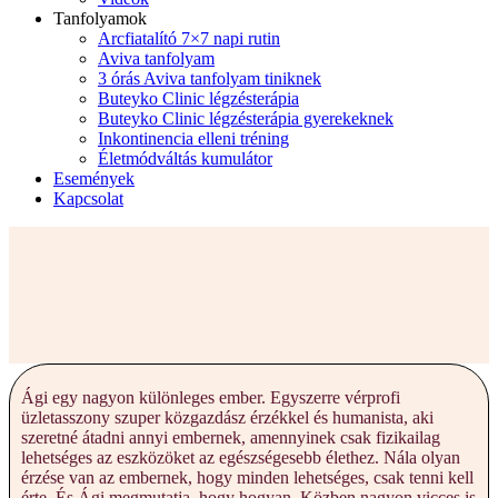
Tanfolyamok
Arcfiatalító 7×7 napi rutin
Aviva tanfolyam
3 órás Aviva tanfolyam tiniknek
Buteyko Clinic légzésterápia
Buteyko Clinic légzésterápia gyerekeknek
Inkontinencia elleni tréning
Életmódváltás kumulátor
Események
Kapcsolat
Ági egy nagyon különleges ember. Egyszerre vérprofi
üzletasszony szuper közgazdász érzékkel és humanista, aki
szeretné átadni annyi embernek, amennyinek csak fizikailag
lehetséges az eszközöket az egészségesebb élethez. Nála olyan
érzése van az embernek, hogy minden lehetséges, csak tenni kell
érte. És Ági megmutatja, hogy hogyan. Közben nagyon vicces is