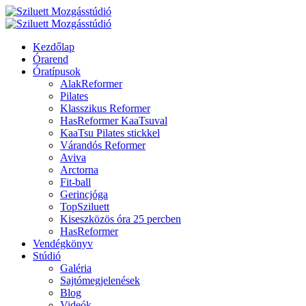
Kezdőlap
Órarend
Óratípusok
AlakReformer
Pilates
Klasszikus Reformer
HasReformer KaaTsuval
KaaTsu Pilates stickkel
Várandós Reformer
Aviva
Arctorna
Fit-ball
Gerincjóga
TopSziluett
Kiseszközös óra 25 percben
HasReformer
Vendégkönyv
Stúdió
Galéria
Sajtómegjelenések
Blog
Videók