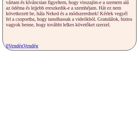
vártam és kíváncsian figyeltem, hogy visszajön-e a szemem alá
az ödéma és lejjebb ereszkedik-e a szemhéjam.
Hát ez nem
következett be, hála Neked és a módszerednek! Kérlek vegyél
fel a csoportba, hogy tanulhassak a videókból. Gratulálok, biztos
vagyok benne, hogy további lelkes követőket szerzel.
0
Vendég
Vendég