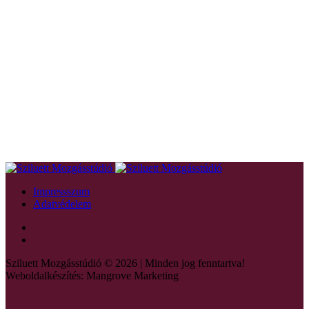
Impressszum
Adatvédelem
Sziluett Mozgásstúdió © 2026 | Minden jog fenntartva!
Weboldalkészítés: Mangrove Marketing