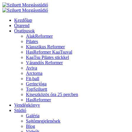
Kezdőlap
Órarend
Óratípusok
AlakReformer
Pilates
Klasszikus Reformer
HasReformer KaaTsuval
KaaTsu Pilates stickkel
Várandós Reformer
Aviva
Arctorna
Fit-ball
Gerincjóga
TopSziluett
Kiseszközös óra 25 percben
HasReformer
Vendégkönyv
Stúdió
Galéria
Sajtómegjelenések
Blog
Videók