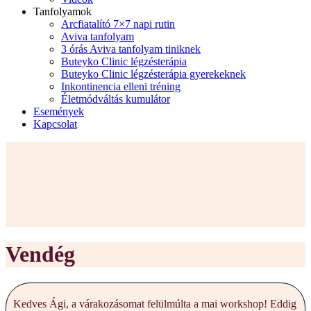
Tanfolyamok
Arcfiatalító 7×7 napi rutin
Aviva tanfolyam
3 órás Aviva tanfolyam tiniknek
Buteyko Clinic légzésterápia
Buteyko Clinic légzésterápia gyerekeknek
Inkontinencia elleni tréning
Életmódváltás kumulátor
Események
Kapcsolat
Vendég
Kedves Ági, a várakozásomat felülmúlta a mai workshop! Eddig