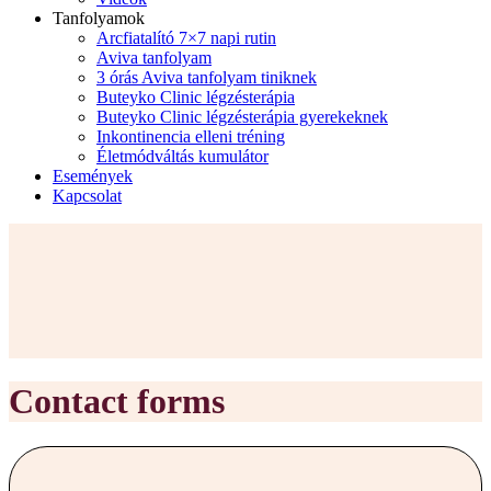
Tanfolyamok
Arcfiatalító 7×7 napi rutin
Aviva tanfolyam
3 órás Aviva tanfolyam tiniknek
Buteyko Clinic légzésterápia
Buteyko Clinic légzésterápia gyerekeknek
Inkontinencia elleni tréning
Életmódváltás kumulátor
Események
Kapcsolat
Contact forms