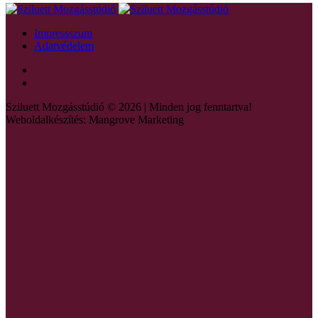
Impressszum
Adatvédelem
Sziluett Mozgásstúdió © 2026 | Minden jog fenntartva!
Weboldalkészítés: Mangrove Marketing