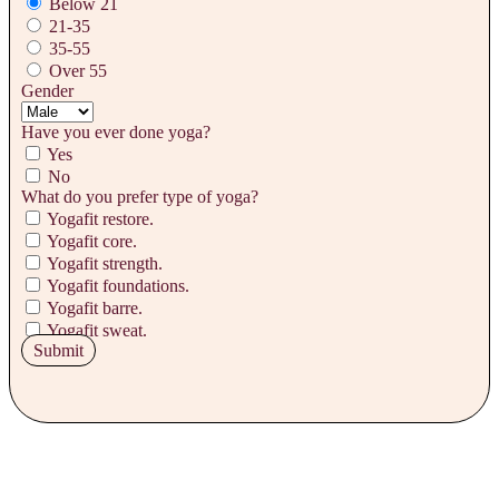
Below 21
21-35
35-55
Over 55
Gender
Have you ever done yoga?
Yes
No
What do you prefer type of yoga?
Yogafit restore.
Yogafit core.
Yogafit strength.
Yogafit foundations.
Yogafit barre.
Yogafit sweat.
Submit