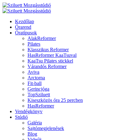
Kezdőlap
Órarend
Óratípusok
AlakReformer
Pilates
Klasszikus Reformer
HasReformer KaaTsuval
KaaTsu Pilates stickkel
Várandós Reformer
Aviva
Arctorna
Fit-ball
Gerincjóga
TopSziluett
Kiseszközös óra 25 percben
HasReformer
Vendégkönyv
Stúdió
Galéria
Sajtómegjelenések
Blog
Videók