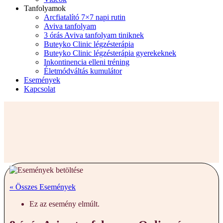
Tanfolyamok
Arcfiatalító 7×7 napi rutin
Aviva tanfolyam
3 órás Aviva tanfolyam tiniknek
Buteyko Clinic légzésterápia
Buteyko Clinic légzésterápia gyerekeknek
Inkontinencia elleni tréning
Életmódváltás kumulátor
Események
Kapcsolat
« Összes Események
Ez az esemény elmúlt.