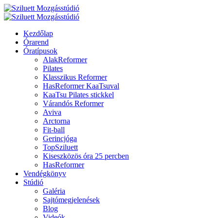
Kezdőlap
Órarend
Óratípusok
AlakReformer
Pilates
Klasszikus Reformer
HasReformer KaaTsuval
KaaTsu Pilates stickkel
Várandós Reformer
Aviva
Arctorna
Fit-ball
Gerincjóga
TopSziluett
Kiseszközös óra 25 percben
HasReformer
Vendégkönyv
Stúdió
Galéria
Sajtómegjelenések
Blog
Videók