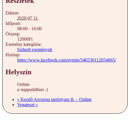
Részletek
Dátum:
2020.07.11.
Időpont:
08:00 - 16:00
Összeg:
12000Ft
Esemény kategória:
Sziluett események
Honlap:
https://www.facebook.com/events/546536112654665/
Helyszín
Online
a nappalidban :)
«
Kezdő Arctorna tanfolyam II. – Online
Vegateszt
»