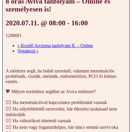
8 órás Aviva tanfolyam – Online és
személyesen is!
2020.07.11. @ 08:00
-
16:00
12000Ft
«
Kezdő Arctorna tanfolyam II. – Online
Vegateszt
»
A módszer segít, ha babát szeretnél, valamint menstruációs
problémák, ciszták, miómák, endometriózis, PCO és klimax
esetén.
💖 Milyen esetekben segíthet az Aviva módszer?
💁‍♀️ Ha menstruációval kapcsolatos problémáid vannak
💁‍♀️ Ha súlytöbblettől szenvedsz, bár étkezési szokásaid nem
indokolják
💁‍♀️ Ha változókori tüneteid vannak
💁‍♀️ Ha nem vagy fogamzóképes, bár nincs semmi szervi oka