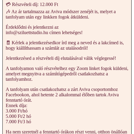
💳 Részvételi díj: 12.000 Ft
🎶 Az ár tartalmazza az Aviva módszer zenéjét is, melyet a
tanfolyam után egy linkken fogok átküldeni.
Érdeklődni és jelentkezni az
info@sziluettstudio.hu címen lehetséges!
🧾 Kérlek a jelentkezésedkor írd meg a neved és a lakcímed is,
hogy kiállíthassam a számlát az utalásodról!
Jelentkezésed a részvételi díj elutalásával válik véglegessé!
A tanfolyamon való részvételhez egy Zoom linket fogok küldeni,
amelyet megnyitva a számítógépedről csatlakozhatsz a
tanfolyamhoz.
A tanfolyam után csatlakozhatsz a zárt Aviva csoportomhoz
Facebookon, ahol hetente 2 alkalommal élőben tartok Aviva
fenntartó órát.
Ennek díja:
3.000 Ft/hó
5.000 Ft/2 hó
7.000 Ft/3 hó
Ha nem szeretnél a fenntartó órákon részt venni, otthon önállóan