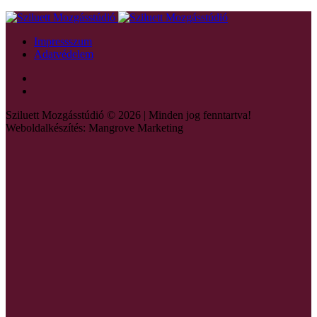
Impressszum
Adatvédelem
Sziluett Mozgásstúdió © 2026 | Minden jog fenntartva!
Weboldalkészítés: Mangrove Marketing