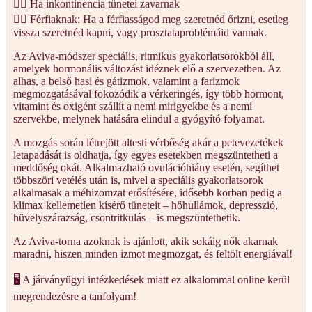
💁‍♀️ Ha inkontinencia tünetei zavarnak
💁‍♀️ Férfiaknak: Ha a férfiasságod meg szeretnéd őrizni, esetleg
vissza szeretnéd kapni, vagy prosztataproblémáid vannak.
Az Aviva-módszer speciális, ritmikus gyakorlatsorokból áll,
amelyek hormonális változást idéznek elő a szervezetben. Az
alhas, a belső hasi és gátizmok, valamint a farizmok
megmozgatásával fokozódik a vérkeringés, így több hormont,
vitamint és oxigént szállít a nemi mirigyekbe és a nemi
szervekbe, melynek hatására elindul a gyógyító folyamat.
A mozgás során létrejött altesti vérbőség akár a petevezetékek
letapadását is oldhatja, így egyes esetekben megszüntetheti a
meddőség okát. Alkalmazható ovulációhiány esetén, segíthet
többszöri vetélés után is, mivel a speciális gyakorlatsorok
alkalmasak a méhizomzat erősítésére, idősebb korban pedig a
klimax kellemetlen kísérő tüneteit – hőhullámok, depresszió,
hüvelyszárazság, csontritkulás – is megszüntethetik.
Az Aviva-torna azoknak is ajánlott, akik sokáig nők akarnak
maradni, hiszen minden izmot megmozgat, és feltölt energiával!
🖥️ A járványügyi intézkedések miatt ez alkalommal online kerül
megrendezésre a tanfolyam!