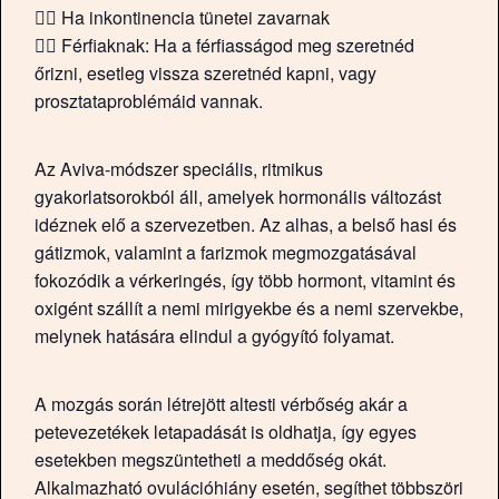
💁‍♀️ Ha inkontinencia tünetei zavarnak
💁‍♀️ Férfiaknak: Ha a férfiasságod meg szeretnéd
őrizni, esetleg vissza szeretnéd kapni, vagy
prosztataproblémáid vannak.
Az Aviva-módszer speciális, ritmikus
gyakorlatsorokból áll, amelyek hormonális változást
idéznek elő a szervezetben. Az alhas, a belső hasi és
gátizmok, valamint a farizmok megmozgatásával
fokozódik a vérkeringés, így több hormont, vitamint és
oxigént szállít a nemi mirigyekbe és a nemi szervekbe,
melynek hatására elindul a gyógyító folyamat.
A mozgás során létrejött altesti vérbőség akár a
petevezetékek letapadását is oldhatja, így egyes
esetekben megszüntetheti a meddőség okát.
Alkalmazható ovulációhiány esetén, segíthet többszöri