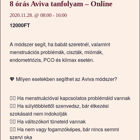
8 órás Aviva tanfolyam – Online
2020.11.28. @ 08:00
-
16:00
12000FT
A módszer segít, ha babát szeretnél, valamint
menstruációs problémák, ciszták, miómák,
endometriózis, PCO és klimax esetén.
💖 Milyen esetekben segíthet az Aviva módszer?
💁‍♀️ Ha menstruációval kapcsolatos problémáid vannak
💁‍♀️ Ha súlytöbblettől szenvedsz, bár étkezési
szokásaid nem indokolják
💁‍♀️ Ha változókori tüneteid vannak
💁‍♀️ Ha nem vagy fogamzóképes, bár nincs semmi
szervi oka