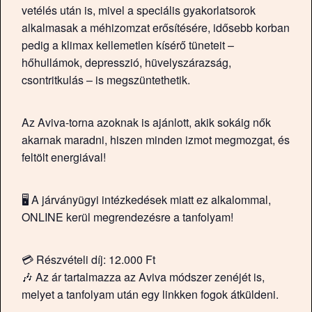
vetélés után is, mivel a speciális gyakorlatsorok
alkalmasak a méhizomzat erősítésére, idősebb korban
pedig a klimax kellemetlen kísérő tüneteit –
hőhullámok, depresszió, hüvelyszárazság,
csontritkulás – is megszüntethetik.
Az Aviva-torna azoknak is ajánlott, akik sokáig nők
akarnak maradni, hiszen minden izmot megmozgat, és
feltölt energiával!
🖥️ A járványügyi intézkedések miatt ez alkalommal,
ONLINE kerül megrendezésre a tanfolyam!
💳 Részvételi díj: 12.000 Ft
🎶 Az ár tartalmazza az Aviva módszer zenéjét is,
melyet a tanfolyam után egy linkken fogok átküldeni.