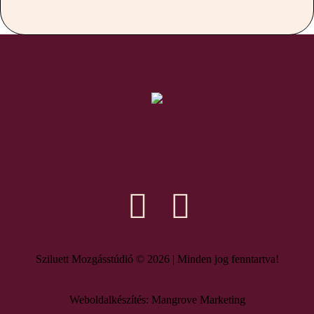
Sziluett Mozgásstúdió © 2026 | Minden jog fenntartva!
Weboldalkészítés: Mangrove Marketing