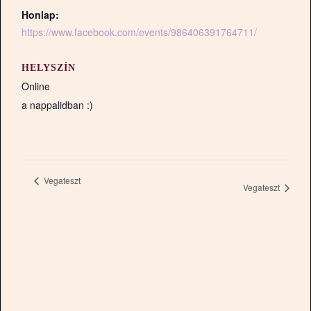
Honlap:
https://www.facebook.com/events/986406391764711/
HELYSZÍN
Online
a nappalidban :)
Vegateszt
Vegateszt