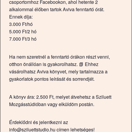
csoportomhoz Facebookon, ahol hetente 2
alkalommal élőben tartok Aviva fenntartó órát.
Ennek díja:
3.000 Ft/hó
5.000 Ft/2 hó
7.000 Ft/3 hó
Ha nem szeretnél a fenntartó órákon részt venni,
otthon önállóan is gyakorolhatsz. 📗 Ehhez
vásárolhatsz Aviva könyvet, mely tartalmazza a
gyakorlatok pontos leírását és sorrendjét.
A könyv ára: 2.500 Ft, melyet átvehetsz a Sziluett
Mozgásstúdióban vagy elküldöm postán.
Érdeklődni és jelentkezni az
info@sziluettstudio.hu címen lehetséges!