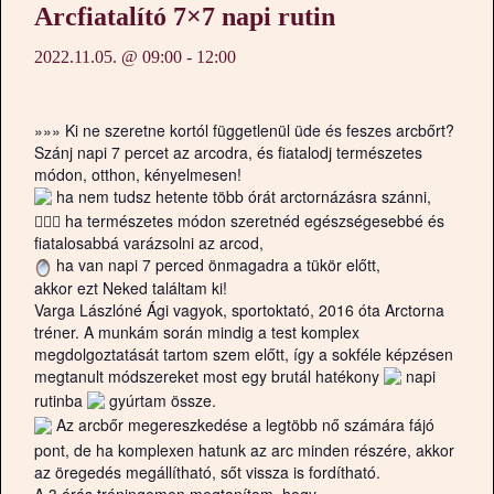
Arcfiatalító 7×7 napi rutin
2022.11.05. @ 09:00
-
12:00
»»» Ki ne szeretne kortól függetlenül üde és feszes arcbőrt?
Szánj napi 7 percet az arcodra, és fiatalodj természetes
módon, otthon, kényelmesen!
ha nem tudsz hetente több órát arctornázásra szánni,
🙋🏻‍♀‍
ha természetes módon szeretnéd egészségesebbé és
fiatalosabbá varázsolni az arcod,
ha van napi 7 perced önmagadra a tükör előtt,
akkor ezt Neked találtam ki!
Varga Lászlóné Ági vagyok, sportoktató, 2016 óta Arctorna
tréner. A munkám során mindig a test komplex
megdolgoztatását tartom szem előtt, így a sokféle képzésen
megtanult módszereket most egy brutál hatékony
napi
rutinba
gyúrtam össze.
Az arcbőr megereszkedése a legtöbb nő számára fájó
pont, de ha komplexen hatunk az arc minden részére, akkor
az öregedés megállítható, sőt vissza is fordítható.
A 3 órás tréningemen megtanítom, hogy