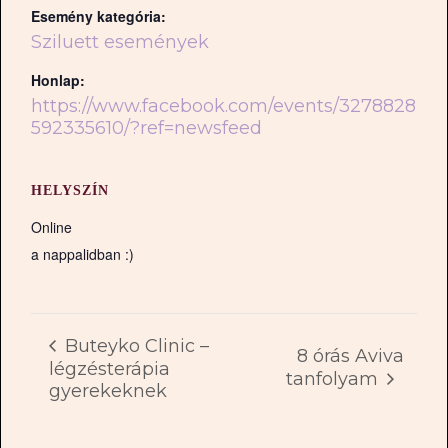
Esemény kategória:
Sziluett események
Honlap:
https://www.facebook.com/events/3278828
592335610/?ref=newsfeed
HELYSZÍN
Online
a nappalidban :)
Buteyko Clinic –
8 órás Aviva
légzésterápia
tanfolyam
gyerekeknek