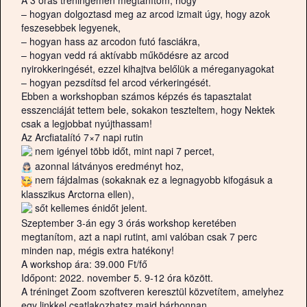
– hogyan dolgoztasd meg az arcod izmait úgy, hogy azok
feszesebbek legyenek,
– hogyan hass az arcodon futó fasciákra,
– hogyan vedd rá aktívabb működésre az arcod
nyirokkeringését, ezzel kihajtva belőlük a méreganyagokat
– hogyan pezsdítsd fel arcod vérkeringését.
Ebben a workshopban számos képzés és tapasztalat
esszenciáját tettem bele, sokakon teszteltem, hogy Nektek
csak a legjobbat nyújthassam!
Az Arcfiatalító 7×7 napi rutin
nem igényel több időt, mint napi 7 percet,
azonnal látványos eredményt hoz,
nem fájdalmas (sokaknak ez a legnagyobb kifogásuk a
klasszikus Arctorna ellen),
sőt kellemes énidőt jelent.
Szeptember 3-án egy 3 órás workshop keretében
megtanítom, azt a napi rutint, ami valóban csak 7 perc
minden nap, mégis extra hatékony!
A workshop ára: 39.000 Ft/fő
Időpont: 2022. november 5. 9-12 óra között.
A tréninget Zoom szoftveren keresztül közvetítem, amelyhez
egy linkkel csatlakozhatsz majd bárhonnan.