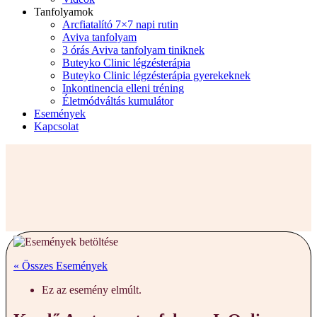
Tanfolyamok
Arcfiatalító 7×7 napi rutin
Aviva tanfolyam
3 órás Aviva tanfolyam tiniknek
Buteyko Clinic légzésterápia
Buteyko Clinic légzésterápia gyerekeknek
Inkontinencia elleni tréning
Életmódváltás kumulátor
Események
Kapcsolat
« Összes Események
Ez az esemény elmúlt.