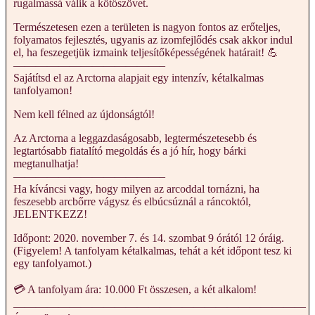
rugalmassá válik a kötőszövet.
Természetesen ezen a területen is nagyon fontos az erőteljes,
folyamatos fejlesztés, ugyanis az izomfejlődés csak akkor indul
el, ha feszegetjük izmaink teljesítőképességének határait! 💪
—————————————–
Sajátítsd el az Arctorna alapjait egy intenzív, kétalkalmas
tanfolyamon!
Nem kell félned az újdonságtól!
Az Arctorna a leggazdaságosabb, legtermészetesebb és
legtartósabb fiatalító megoldás és a jó hír, hogy bárki
megtanulhatja!
—————————————–
Ha kíváncsi vagy, hogy milyen az arcoddal tornázni, ha
feszesebb arcbőrre vágysz és elbúcsúznál a ráncoktól,
JELENTKEZZ!
Időpont: 2020. november 7. és 14. szombat 9 órától 12 óráig.
(Figyelem! A tanfolyam kétalkalmas, tehát a két időpont tesz ki
egy tanfolyamot.)
💳 A tanfolyam ára: 10.000 Ft összesen, a két alkalom!
——————————————————————————