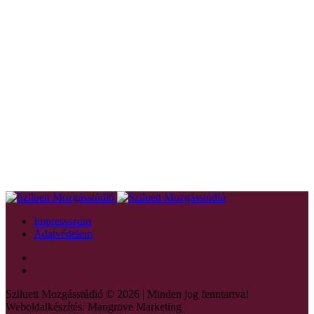
Impressszum
Adatvédelem
Sziluett Mozgásstúdió © 2026 | Minden jog fenntartva!
Weboldalkészítés: Mangrove Marketing