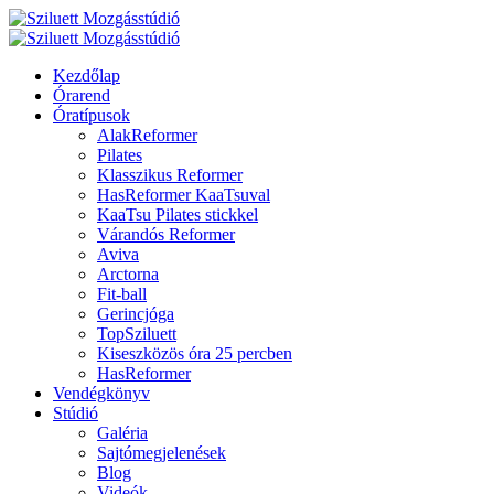
Kezdőlap
Órarend
Óratípusok
AlakReformer
Pilates
Klasszikus Reformer
HasReformer KaaTsuval
KaaTsu Pilates stickkel
Várandós Reformer
Aviva
Arctorna
Fit-ball
Gerincjóga
TopSziluett
Kiseszközös óra 25 percben
HasReformer
Vendégkönyv
Stúdió
Galéria
Sajtómegjelenések
Blog
Videók