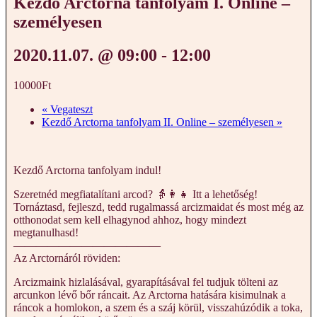
Kezdő Arctorna tanfolyam I. Online –
személyesen
2020.11.07. @ 09:00
-
12:00
10000Ft
«
Vegateszt
Kezdő Arctorna tanfolyam II. Online – személyesen
»
Kezdő Arctorna tanfolyam indul!
Szeretnéd megfiatalítani arcod? 👵👩👧 Itt a lehetőség!
Tornáztasd, fejleszd, tedd rugalmassá arcizmaidat és most még az
otthonodat sem kell elhagynod ahhoz, hogy mindezt
megtanulhasd!
—————————————
Az Arctornáról röviden:
Arcizmaink hizlalásával, gyarapításával fel tudjuk tölteni az
arcunkon lévő bőr ráncait. Az Arctorna hatására kisimulnak a
ráncok a homlokon, a szem és a száj körül, visszahúzódik a toka,