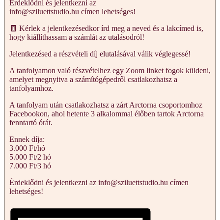
Érdeklődni és jelentkezni az
info@sziluettstudio.hu címen lehetséges!
🧾 Kérlek a jelentkezésedkor írd meg a neved és a lakcímed is,
hogy kiállíthassam a számlát az utalásodról!
Jelentkezésed a részvételi díj elutalásával válik véglegessé!
A tanfolyamon való részvételhez egy Zoom linket fogok küldeni,
amelyet megnyitva a számítógépedről csatlakozhatsz a
tanfolyamhoz.
A tanfolyam után csatlakozhatsz a zárt Arctorna csoportomhoz
Facebookon, ahol hetente 3 alkalommal élőben tartok Arctorna
fenntartó órát.
Ennek díja:
3.000 Ft/hó
5.000 Ft/2 hó
7.000 Ft/3 hó
Érdeklődni és jelentkezni az info@sziluettstudio.hu címen
lehetséges!