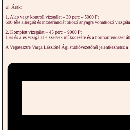
🍏 Árak:
1, Alap vagy kontroll vizsgálat – 30 perc – 5000 Ft
600 féle allergiát és intolerianciát okozó anyagra vonatkozó vizsgála
2, Komplett vizsgálat – 45 perc – 9000 Ft
1-es és 2-es vizsgálat + szervek működésére és a hormonrendszer ál
A Vegatesztre Varga Lászlóné Ági stúdióvezetőnél jelentkezhetsz a