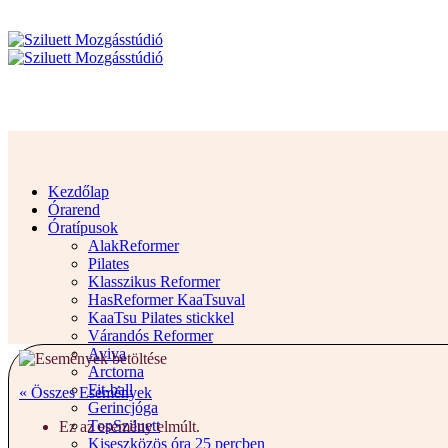
Kezdőlap
Órarend
Óratípusok
AlakReformer
Pilates
Klasszikus Reformer
HasReformer KaaTsuval
KaaTsu Pilates stickkel
Várandós Reformer
Aviva
Arctorna
Fit-ball
« Összes Események
Gerincjóga
TopSziluett
Ez az esemény elmúlt.
Kiseszközös óra 25 percben