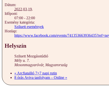
Dátum:
2022.03.19.
Időpont:
07:00 - 22:00
Esemény kategória:
Sziluett események
Honlap:
https://www.facebook.com/events/741353663936435?ref=ne
Helyszín
Sziluett Mozgásstúdió
Mély u. 7.
Mosonmagyaróvár
,
Magyarország
«
Arcfiatalító 7×7 napi rutin
8 órás Aviva tanfolyam – Online
»