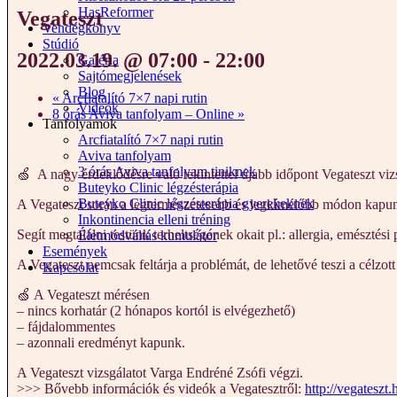
HasReformer
Vegateszt
Vendégkönyv
Stúdió
2022.03.19. @ 07:00
-
22:00
Galéria
Sajtómegjelenések
Blog
«
Arcfiatalító 7×7 napi rutin
Videók
8 órás Aviva tanfolyam – Online
»
Tanfolyamok
Arcfiatalító 7×7 napi rutin
Aviva tanfolyam
3 órás Aviva tanfolyam tiniknek
🍏 A nagy érdeklődésre való tekintettel újabb időpont Vegateszt viz
Buteyko Clinic légzésterápia
Buteyko Clinic légzésterápia gyerekeknek
A Vegateszt során a legtermészetesebb és legkímélőbb módon kapunk b
Inkontinencia elleni tréning
Segít megtalálni testünk terheltségének okait pl.: allergia, emésztés
Életmódváltás kumulátor
Események
A Vegateszt nemcsak feltárja a problémát, de lehetővé teszi a célzott 
Kapcsolat
🍏 A Vegateszt mérésen
– nincs korhatár (2 hónapos kortól is elvégezhető)
– fájdalommentes
– azonnali eredményt kapunk.
A Vegateszt vizsgálatot Varga Endréné Zsófi végzi.
>>> Bővebb információk és videók a Vegatesztről:
http://vegateszt.