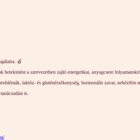
sgálatra. 🍏
etekintést a szervezetben zajló energetikai, anyagcsere folyamatokról,
i problémák, laktóz- és gluténérzékenység, hormonális zavar, nehézfém te
tanácsadást is.
hu/