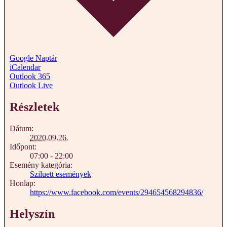
Google Naptár
iCalendar
Outlook 365
Outlook Live
Részletek
Dátum:
2020.09.26.
Időpont:
07:00 - 22:00
Esemény kategória:
Sziluett események
Honlap:
https://www.facebook.com/events/294654568294836/
Helyszín