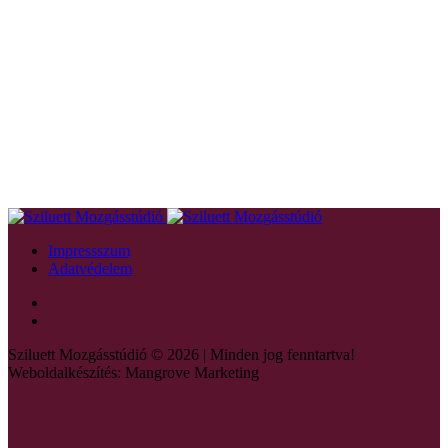
Impressszum
Adatvédelem
Sziluett Mozgásstúdió © 2026 | Minden jog fenntartva!
Weboldalkészítés: Mangrove Marketing