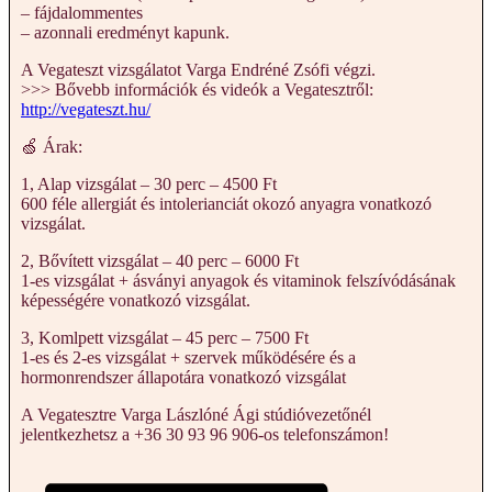
– fájdalommentes
– azonnali eredményt kapunk.
A Vegateszt vizsgálatot Varga Endréné Zsófi végzi.
>>> Bővebb információk és videók a Vegatesztről:
http://vegateszt.hu/
🍏 Árak:
1, Alap vizsgálat – 30 perc – 4500 Ft
600 féle allergiát és intolerianciát okozó anyagra vonatkozó
vizsgálat.
2, Bővített vizsgálat – 40 perc – 6000 Ft
1-es vizsgálat + ásványi anyagok és vitaminok felszívódásának
képességére vonatkozó vizsgálat.
3, Komlpett vizsgálat – 45 perc – 7500 Ft
1-es és 2-es vizsgálat + szervek működésére és a
hormonrendszer állapotára vonatkozó vizsgálat
A Vegatesztre Varga Lászlóné Ági stúdióvezetőnél
jelentkezhetsz a +36 30 93 96 906-os telefonszámon!