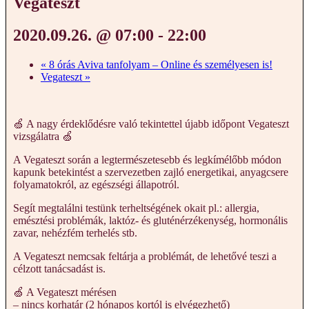
Vegateszt
2020.09.26. @ 07:00
-
22:00
«
8 órás Aviva tanfolyam – Online és személyesen is!
Vegateszt
»
🍏 A nagy érdeklődésre való tekintettel újabb időpont Vegateszt
vizsgálatra 🍏
A Vegateszt során a legtermészetesebb és legkímélőbb módon
kapunk betekintést a szervezetben zajló energetikai, anyagcsere
folyamatokról, az egészségi állapotról.
Segít megtalálni testünk terheltségének okait pl.: allergia,
emésztési problémák, laktóz- és gluténérzékenység, hormonális
zavar, nehézfém terhelés stb.
A Vegateszt nemcsak feltárja a problémát, de lehetővé teszi a
célzott tanácsadást is.
🍏 A Vegateszt mérésen
– nincs korhatár (2 hónapos kortól is elvégezhető)