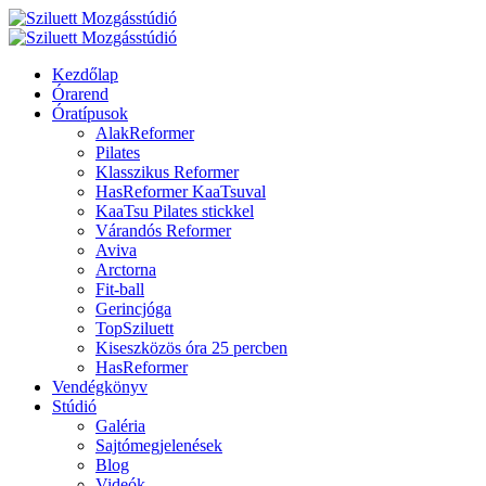
Kezdőlap
Órarend
Óratípusok
AlakReformer
Pilates
Klasszikus Reformer
HasReformer KaaTsuval
KaaTsu Pilates stickkel
Várandós Reformer
Aviva
Arctorna
Fit-ball
Gerincjóga
TopSziluett
Kiseszközös óra 25 percben
HasReformer
Vendégkönyv
Stúdió
Galéria
Sajtómegjelenések
Blog
Videók