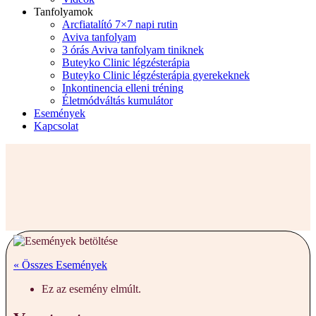
Tanfolyamok
Arcfiatalító 7×7 napi rutin
Aviva tanfolyam
3 órás Aviva tanfolyam tiniknek
Buteyko Clinic légzésterápia
Buteyko Clinic légzésterápia gyerekeknek
Inkontinencia elleni tréning
Életmódváltás kumulátor
Események
Kapcsolat
« Összes Események
Ez az esemény elmúlt.