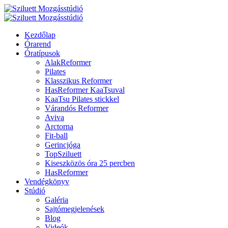
Kezdőlap
Órarend
Óratípusok
AlakReformer
Pilates
Klasszikus Reformer
HasReformer KaaTsuval
KaaTsu Pilates stickkel
Várandós Reformer
Aviva
Arctorna
Fit-ball
Gerincjóga
TopSziluett
Kiseszközös óra 25 percben
HasReformer
Vendégkönyv
Stúdió
Galéria
Sajtómegjelenések
Blog
Videók