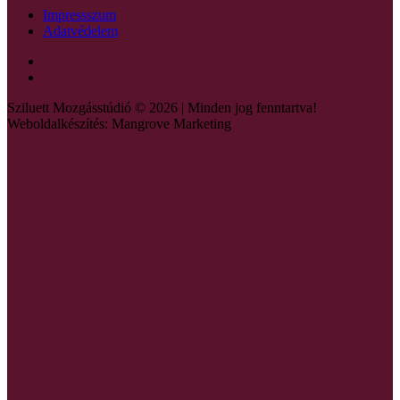
Impressszum
Adatvédelem
Sziluett Mozgásstúdió © 2026 | Minden jog fenntartva!
Weboldalkészítés: Mangrove Marketing