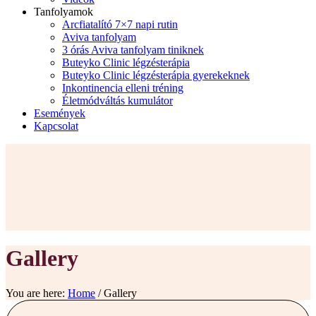
Tanfolyamok
Arcfiatalító 7×7 napi rutin
Aviva tanfolyam
3 órás Aviva tanfolyam tiniknek
Buteyko Clinic légzésterápia
Buteyko Clinic légzésterápia gyerekeknek
Inkontinencia elleni tréning
Életmódváltás kumulátor
Események
Kapcsolat
Gallery
You are here:
Home
/
Gallery