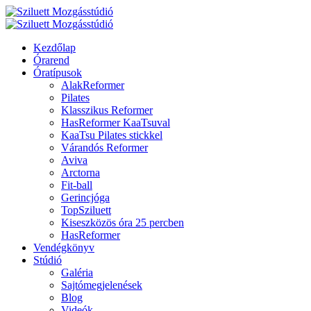
Kezdőlap
Órarend
Óratípusok
AlakReformer
Pilates
Klasszikus Reformer
HasReformer KaaTsuval
KaaTsu Pilates stickkel
Várandós Reformer
Aviva
Arctorna
Fit-ball
Gerincjóga
TopSziluett
Kiseszközös óra 25 percben
HasReformer
Vendégkönyv
Stúdió
Galéria
Sajtómegjelenések
Blog
Videók