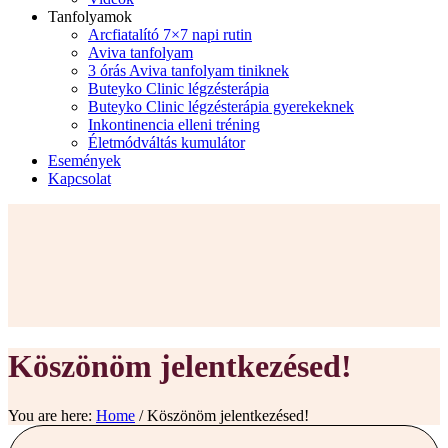
Tanfolyamok
Arcfiatalító 7×7 napi rutin
Aviva tanfolyam
3 órás Aviva tanfolyam tiniknek
Buteyko Clinic légzésterápia
Buteyko Clinic légzésterápia gyerekeknek
Inkontinencia elleni tréning
Életmódváltás kumulátor
Események
Kapcsolat
Köszönöm jelentkezésed!
You are here:
Home
/
Köszönöm jelentkezésed!