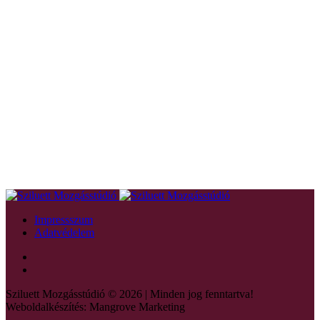
Impressszum
Adatvédelem
Sziluett Mozgásstúdió © 2026 | Minden jog fenntartva!
Weboldalkészítés: Mangrove Marketing