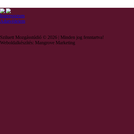
Impressszum
Adatvédelem
Sziluett Mozgásstúdió © 2026 | Minden jog fenntartva!
Weboldalkészítés: Mangrove Marketing