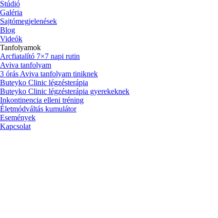
Stúdió
Galéria
Sajtómegjelenések
Blog
Videók
Tanfolyamok
Arcfiatalító 7×7 napi rutin
Aviva tanfolyam
3 órás Aviva tanfolyam tiniknek
Buteyko Clinic légzésterápia
Buteyko Clinic légzésterápia gyerekeknek
Inkontinencia elleni tréning
Életmódváltás kumulátor
Események
Kapcsolat