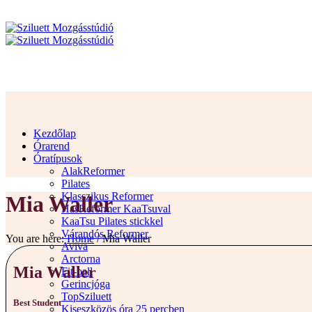
Kezdőlap
Órarend
Óratípusok
AlakReformer
Pilates
Klasszikus Reformer
Mia Waller
HasReformer KaaTsuval
KaaTsu Pilates stickkel
Várandós Reformer
You are here:
Home
/
Mia Waller
Aviva
Arctorna
Mia Waller
Fit-ball
Gerincjóga
TopSziluett
Best Student
Kiseszközös óra 25 percben