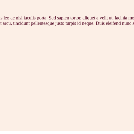
o ac nisi iaculis porta. Sed sapien tortor, aliquet a velit ut, lacinia 
t arcu, tincidunt pellentesque justo turpis id neque. Duis eleifend nunc