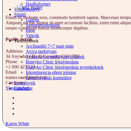
HasReformer
Vendégkönyv
Stúdió
Etiam eu molestie eros, commodo hendrerit sapien. Maecenas tempus le
Galéria
Aliquam auctor, sapien sit amet accumsan facilisis, enim enim alique
Sajtómegjelenések
ornare consequat massa ullamcorper dapibus.
Blog
Videók
Profile details
Tanfolyamok
Arcfiatalító 7×7 napi rutin
Address
Aviva tanfolyam
34 Anywhere Road Coventry CV6 7RF
3 órás Aviva tanfolyam tiniknek
Phone
Buteyko Clinic légzésterápia
+1 000 123 123
Buteyko Clinic légzésterápia gyerekeknek
Email
Inkontinencia elleni tréning
trainer.example@com
Életmódváltás kumulátor
Categories
Események
Yoga student
Kapcsolat
Karen White