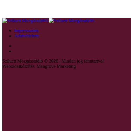
Impressszum
Adatvédelem
Sziluett Mozgásstúdió © 2026 | Minden jog fenntartva!
Weboldalkészítés: Mangrove Marketing