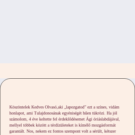
Köszöntelek Kedves Olvasó,aki „lapozgatod” ezt a színes, vidám
honlapot, ami Tulajdonosának egyéniségét hűen tükrözi. Ha jól
számolom, 4 éve keltette fel érdeklődésemet Ági óriáslabdájával,
mellyel többek között a térdízületeket is kímélő mozgásformát
garantált. Nos, nekem ez fontos szempont volt a sérült, kétszer