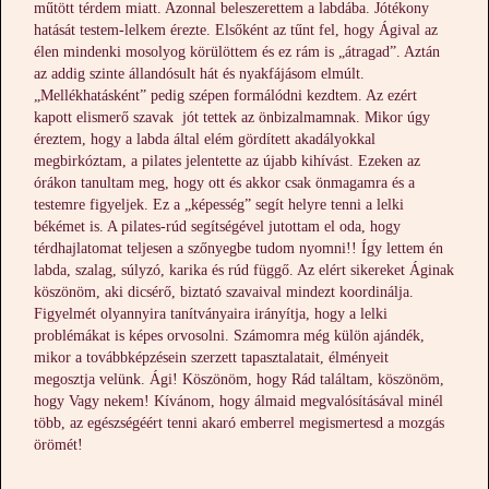
műtött térdem miatt. Azonnal beleszerettem a labdába. Jótékony
hatását testem-lelkem érezte. Elsőként az tűnt fel, hogy Ágival az
élen mindenki mosolyog körülöttem és ez rám is „átragad”. Aztán
az addig szinte állandósult hát és nyakfájásom elmúlt.
„Mellékhatásként” pedig szépen formálódni kezdtem. Az ezért
kapott elismerő szavak jót tettek az önbizalmamnak. Mikor úgy
éreztem, hogy a labda által elém gördített akadályokkal
megbirkóztam, a pilates jelentette az újabb kihívást. Ezeken az
órákon tanultam meg, hogy ott és akkor csak önmagamra és a
testemre figyeljek. Ez a „képesség” segít helyre tenni a lelki
békémet is. A pilates-rúd segítségével jutottam el oda, hogy
térdhajlatomat teljesen a szőnyegbe tudom nyomni!! Így lettem én
labda, szalag, súlyzó, karika és rúd függő. Az elért sikereket Áginak
köszönöm, aki dicsérő, biztató szavaival mindezt koordinálja.
Figyelmét olyannyira tanítványaira irányítja, hogy a lelki
problémákat is képes orvosolni. Számomra még külön ajándék,
mikor a továbbképzésein szerzett tapasztalatait, élményeit
megosztja velünk. Ági! Köszönöm, hogy Rád találtam, köszönöm,
hogy Vagy nekem! Kívánom, hogy álmaid megvalósításával minél
több, az egészségéért tenni akaró emberrel megismertesd a mozgás
örömét!