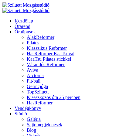
Kezdőlap
Órarend
Óratípusok
AlakReformer
Pilates
Klasszikus Reformer
HasReformer KaaTsuval
KaaTsu Pilates stickkel
Várandós Reformer
Aviva
Arctorna
Fit-ball
Gerincjóga
TopSziluett
Kiseszközös óra 25 percben
HasReformer
Vendégkönyv
Stúdió
Galéria
Sajtómegjelenések
Blog
Videók