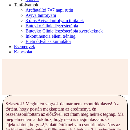
Tanfolyamok
Arcfiatalító 7×7 napi rutin
Aviva tanfolyam
3 órás Aviva tanfolyam tiniknek
Buteyko Clinic légzésterápia
Buteyko Clinic légzésterápia gyerekeknek
Inkontinencia elleni tréning
Életmódváltás kumulátor
Események
Kapcsolat
Sziasztok! Megint én vagyok de már nem csontritkulásos! Az
történt, hogy postán megkaptam az eredményt, én
összehasonlítottam az előzővel, ezt írtam meg nektek tegnap. Ma
meg elmentem a dokihoz, hogy neki is megmutassam. Ő
tájékoztatott, hogy -2,5 alatti értéknél van csontritkulás. Nos az
én idei eredményeim e fölött vannak, kivéve a 2.4. csigolyát de