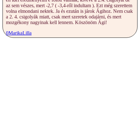
az sem vészes, mert -2,7 ( -3,4-ről indultam ). Ezt még szerettem
volna elmondani nektek. Ja és ezután is járok Ágihoz. Nem csak
a 2. 4. csigolyák miatt, csak mert szeretek odajárni, és mert
mozgékony nagyinak kell lennem. Köszönöm Ági!
0
Marika
Lilla