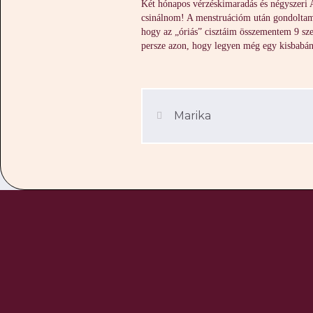
Két hónapos vérzéskimaradás és négyszeri 
csinálnom! A menstruációm után gondoltam,
hogy az „óriás” cisztáim összementem 9 szer
persze azon, hogy legyen még egy kisbabánk
Marika