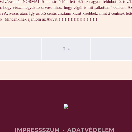
Avivázás után NORMÁLIS menstruációm lett. Hát ez nagyon feldobott és továb
 hogy visszamegyek az orvosomhoz, hogy végül is mit „alkottam” odalent. Az o
i Avivázás után. Így az 5,5 centis cisztáim kicsit kisebbek, mint 2 centisek le
. Mindenkinek ajánlom az Avivát!!!!!!!!!!!!!!!!!!!!!!!!!!!
0
IMPRESSSZUM
ADATVÉDELEM