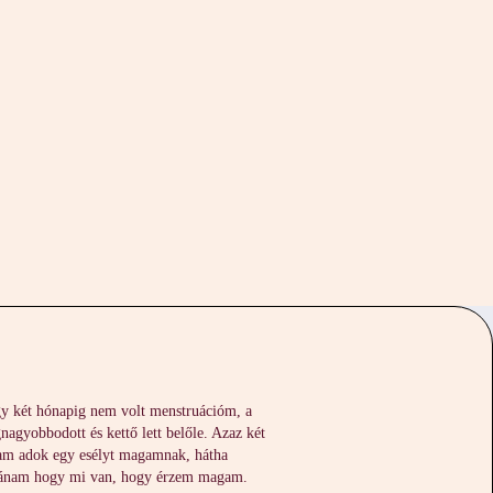
FOLYAMOK
ESEMÉNYEK
gy két hónapig nem volt menstruációm, a
nagyobbodott és kettő lett belőle. Azaz két
ltam adok egy esélyt magamnak, hátha
 utánam hogy mi van, hogy érzem magam.