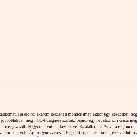
END
ÓRATÍPUSOK
VENDÉGKÖNYV
STÚDIÓ
TAN
talatomat. Ha elölről akarom kezdeni a mondókámat, akkor úgy kezdődött, ho
a jobboldaliban meg PCO-t diagnosztizáltak. Sajnos egy hét alatt az a ciszta meg
 műtétet javasolt. Nagyon el voltam keseredve. Rátaláltam az Avivára és gondo
i valóm nem volt. Ági nagyon szívesen fogadott engem és mindig érdeklődött