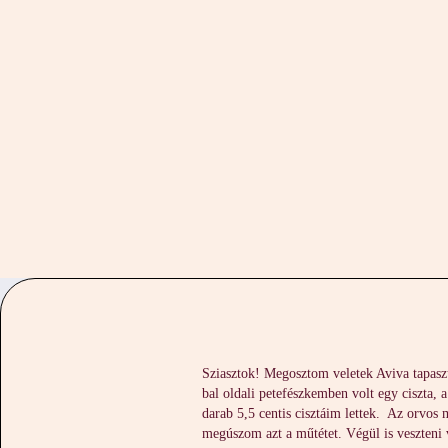
KEZDŐLAP
ÓRAR
Sziasztok! Megosztom veletek Aviva tapasz
bal oldali petefészkemben volt egy ciszta, 
darab 5,5 centis cisztáim lettek. Az orvos
megúszom azt a műtétet. Végül is veszten