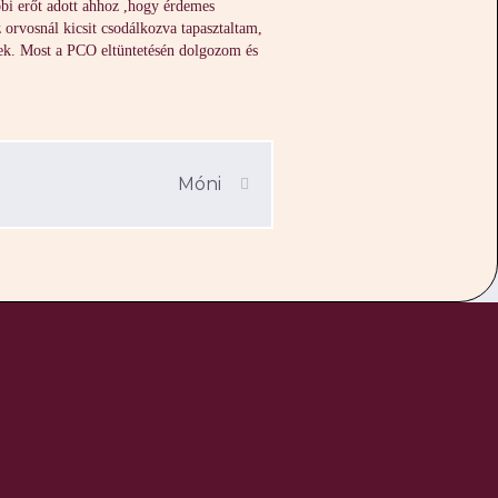
bi erőt adott ahhoz ,hogy érdemes
rvosnál kicsit csodálkozva tapasztaltam,
ttek. Most a PCO eltüntetésén dolgozom és
Móni