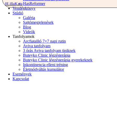
HasReformer
0
Lilla
Kata
Vendégkönyv
Stúdió
Galéria
Sajtómegjelenések
Blog
Videók
Tanfolyamok
Arcfiatalító 7×7 napi rutin
Aviva tanfolyam
3 órás Aviva tanfolyam tiniknek
Buteyko Clinic légzésterápia
Buteyko Clinic légzésterápia gyerekeknek
Inkontinencia elleni tréning
Életmódváltás kumulátor
Események
Kapcsolat