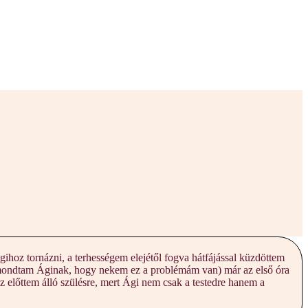
ihoz tornázni, a terhességem elejétől fogva hátfájással küzdöttem
óta mondtam Áginak, hogy nekem ez a problémám van) már az első óra
 előttem álló szülésre, mert Ági nem csak a testedre hanem a