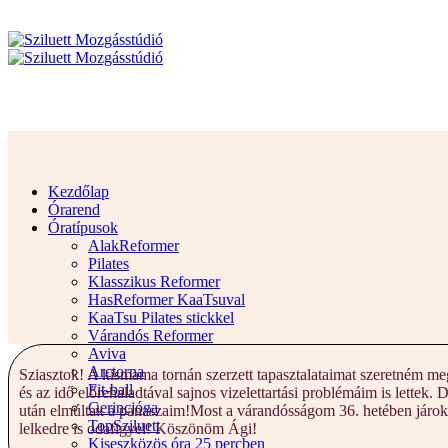
Kezdőlap
Órarend
Óratípusok
AlakReformer
Pilates
Klasszikus Reformer
HasReformer KaaTsuval
KaaTsu Pilates stickkel
Várandós Reformer
Aviva
Arctorna
Sziasztok! A kismama tornán szerzett tapasztalataimat szeretném me
Fit-ball
és az idő előrehaladtával sajnos vizelettartási problémáim is lett
Gerincjóga
után elmúltak a panaszaim!Most a várandósságom 36. hetében járok, 
TopSziluett
lelkedre is odafigyel! Köszönöm Ági!
Kiseszközös óra 25 percben