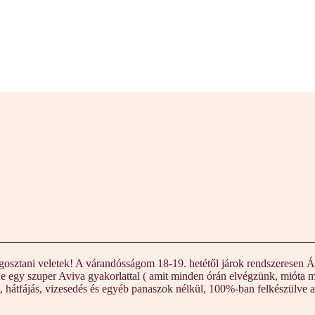
gosztani veletek! A várandósságom 18-19. hetétől járok rendszeresen Ág
ek. De egy szuper Aviva gyakorlattal ( amit minden órán elvégzünk, mi
hátfájás, vizesedés és egyéb panaszok nélkül, 100%-ban felkészülve az