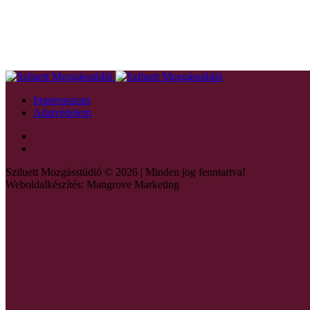
Impressszum
Adatvédelem
Sziluett Mozgásstúdió © 2026 | Minden jog fenntartva!
Weboldalkészítés: Mangrove Marketing