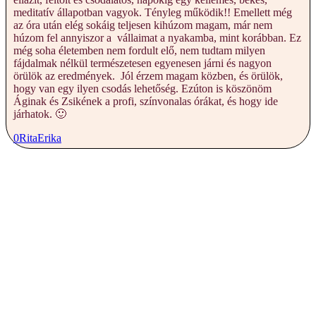
meditatív állapotban vagyok. Tényleg működik!! Emellett még
az óra után elég sokáig teljesen kihúzom magam, már nem
húzom fel annyiszor a vállaimat a nyakamba, mint korábban. Ez
még soha életemben nem fordult elő, nem tudtam milyen
fájdalmak nélkül természetesen egyenesen járni és nagyon
örülök az eredmények. Jól érzem magam közben, és örülök,
hogy van egy ilyen csodás lehetőség. Ezúton is köszönöm
Áginak és Zsikének a profi, színvonalas órákat, és hogy ide
járhatok. 🙂
0
Rita
Erika