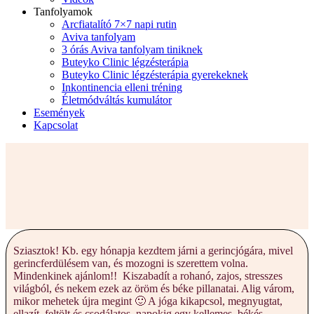
Tanfolyamok
Arcfiatalító 7×7 napi rutin
Aviva tanfolyam
3 órás Aviva tanfolyam tiniknek
Buteyko Clinic légzésterápia
Buteyko Clinic légzésterápia gyerekeknek
Inkontinencia elleni tréning
Életmódváltás kumulátor
Események
Kapcsolat
Sziasztok! Kb. egy hónapja kezdtem járni a gerincjógára, mivel
gerincferdülésem van, és mozogni is szerettem volna.
Mindenkinek ajánlom!! Kiszabadít a rohanó, zajos, stresszes
világból, és nekem ezek az öröm és béke pillanatai. Alig várom,
mikor mehetek újra megint 🙂 A jóga kikapcsol, megnyugtat,
ellazít, feltölt és csodálatos, napokig egy kellemes, békés,