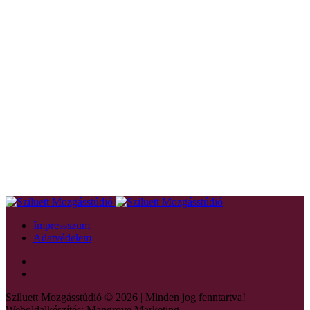
Impressszum
Adatvédelem
Sziluett Mozgásstúdió © 2026 | Minden jog fenntartva!
Weboldalkészítés: Mangrove Marketing