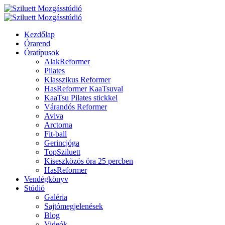
Kezdőlap
Órarend
Óratípusok
AlakReformer
Pilates
Klasszikus Reformer
HasReformer KaaTsuval
KaaTsu Pilates stickkel
Várandós Reformer
Aviva
Arctorna
Fit-ball
Gerincjóga
TopSziluett
Kiseszközös óra 25 percben
HasReformer
Vendégkönyv
Stúdió
Galéria
Sajtómegjelenések
Blog
Videók