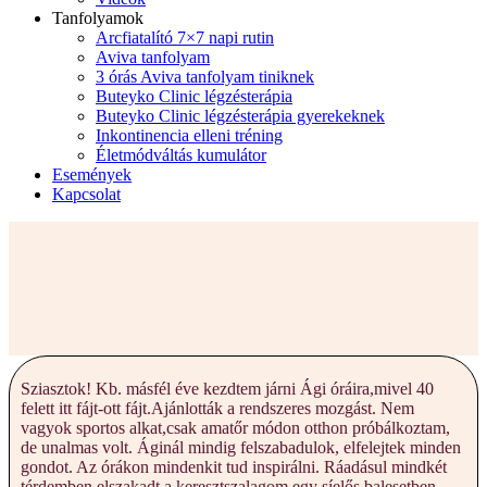
Tanfolyamok
Arcfiatalító 7×7 napi rutin
Aviva tanfolyam
3 órás Aviva tanfolyam tiniknek
Buteyko Clinic légzésterápia
Buteyko Clinic légzésterápia gyerekeknek
Inkontinencia elleni tréning
Életmódváltás kumulátor
Események
Kapcsolat
Sziasztok! Kb. másfél éve kezdtem járni Ági óráira,mivel 40
felett itt fájt-ott fájt.Ajánlották a rendszeres mozgást. Nem
vagyok sportos alkat,csak amatőr módon otthon próbálkoztam,
de unalmas volt. Áginál mindig felszabadulok, elfelejtek minden
gondot. Az órákon mindenkit tud inspirálni. Ráadásul mindkét
térdemben elszakadt a keresztszalagom egy síelős balesetben,