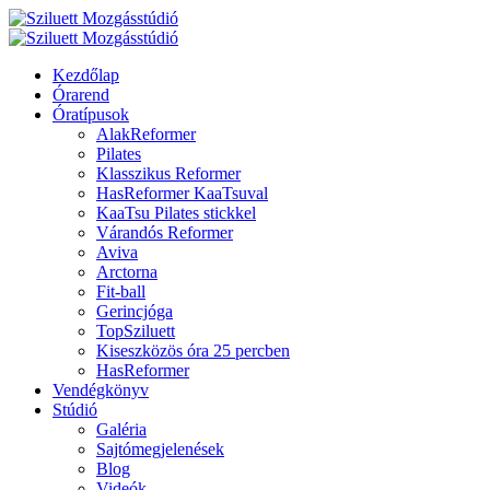
Kezdőlap
Órarend
Óratípusok
AlakReformer
Pilates
Klasszikus Reformer
HasReformer KaaTsuval
KaaTsu Pilates stickkel
Várandós Reformer
Aviva
Arctorna
Fit-ball
Gerincjóga
TopSziluett
Kiseszközös óra 25 percben
HasReformer
Vendégkönyv
Stúdió
Galéria
Sajtómegjelenések
Blog
Videók