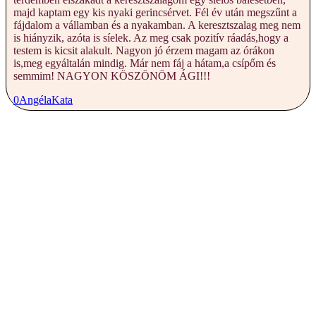
majd kaptam egy kis nyaki gerincsérvet. Fél év után megszűnt a
fájdalom a vállamban és a nyakamban. A keresztszalag meg nem
is hiányzik, azóta is síelek. Az meg csak pozitív ráadás,hogy a
testem is kicsit alakult. Nagyon jó érzem magam az órákon
is,meg egyáltalán mindig. Már nem fáj a hátam,a csípőm és
semmim! NAGYON KÖSZÖNÖM ÁGI!!!
0
Angéla
Kata