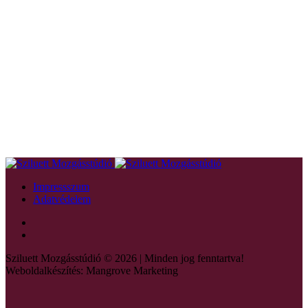
Impressszum
Adatvédelem
Sziluett Mozgásstúdió © 2026 | Minden jog fenntartva!
Weboldalkészítés: Mangrove Marketing