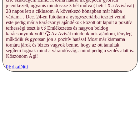
jelentkezett, ugyanis mindössze 3 hét múlva ( heti 1X-i Avivával)
28 napos lett a ciklusom. A következő hónapban már hiába
vártam… Dec. 24-én futottam a gyógyszertárba tesztet venni,
este pedig már a karácsonyi ajándékok között ott lapult a pozitív
terhességi teszt is 🙂 Emlékezetes és nagyon boldog
karácsonyunk volt! 🙂 Az Avivát mindenkinek ajánlom, tényleg
működik és gyorsan jön a pozitív hatása! Most már kismama
tornára járok és biztos vagyok benne, hogy az ott tanultak
segíteni fognak mind a várandósság,- mind pedig a szülés alatt is.
Köszönöm Ági!
0
Erika
Ditti