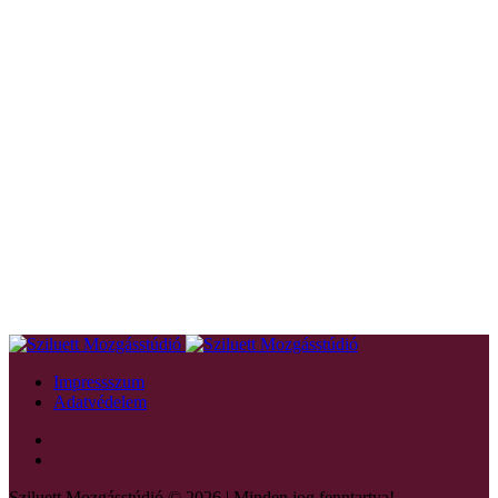
Impressszum
Adatvédelem
Sziluett Mozgásstúdió © 2026 | Minden jog fenntartva!