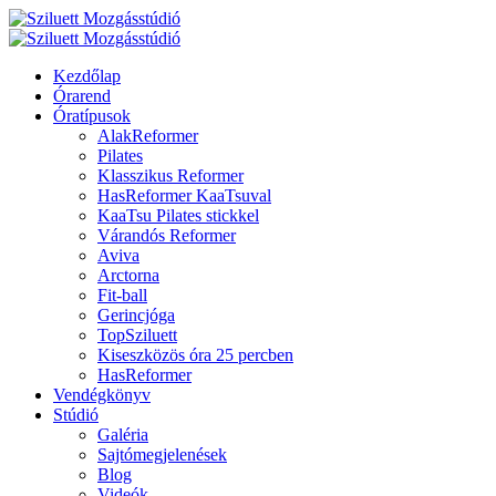
Kezdőlap
Órarend
Óratípusok
AlakReformer
Pilates
Klasszikus Reformer
HasReformer KaaTsuval
KaaTsu Pilates stickkel
Várandós Reformer
Aviva
Arctorna
Fit-ball
Gerincjóga
TopSziluett
Kiseszközös óra 25 percben
HasReformer
Vendégkönyv
Stúdió
Galéria
Sajtómegjelenések
Blog
Videók