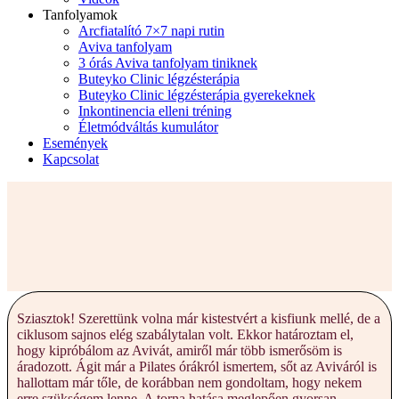
Tanfolyamok
Arcfiatalító 7×7 napi rutin
Aviva tanfolyam
3 órás Aviva tanfolyam tiniknek
Buteyko Clinic légzésterápia
Buteyko Clinic légzésterápia gyerekeknek
Inkontinencia elleni tréning
Életmódváltás kumulátor
Események
Kapcsolat
Sziasztok! Szerettünk volna már kistestvért a kisfiunk mellé, de a
ciklusom sajnos elég szabálytalan volt. Ekkor határoztam el,
hogy kipróbálom az Avivát, amiről már több ismerősöm is
áradozott. Ágit már a Pilates órákról ismertem, sőt az Aviváról is
hallottam már tőle, de korábban nem gondoltam, hogy nekem
erre szükségem lenne. A torna hatása meglepően gyorsan