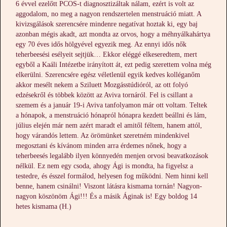
6 évvel ezelőtt PCOS-t diagnosztizáltak nálam, ezért is volt az
aggodalom, no meg a nagyon rendszertelen menstruáció miatt. A
kivizsgálások szerencsére mindenre negatívat hoztak ki, egy baj
azonban mégis akadt, azt mondta az orvos, hogy a méhnyálkahártya
egy 70 éves idős hölgyével egyezik meg. Az ennyi idős nők
teherbeesési esélyeit sejtjük… Ekkor eléggé elkeseredtem, mert
egyből a Kaáli Intézetbe irányított át, ezt pedig szerettem volna még
elkerülni. Szerencsére egész véletlenül egyik kedves kolléganőm
akkor mesélt nekem a Sziluett Mozgásstúdióról, az ott folyó
edzésekről és többek között az Aviva tornáról. Fel is csillant a
szemem és a január 19-i Aviva tanfolyamon már ott voltam. Teltek
a hónapok, a menstruáció hónapról hónapra kezdett beállni és lám,
július elején már nem azért maradt el amitől féltem, hanem attól,
hogy várandós lettem. Az örömünket szeretném mindenkivel
megosztani és kívánom minden arra érdemes nőnek, hogy a
teherbeesés legalább ilyen könnyedén menjen orvosi beavatkozások
nélkül. Ez nem egy csoda, ahogy Ági is mondta, ha figyelsz a
testedre, és ésszel formálod, helyesen fog működni. Nem hinni kell
benne, hanem csinálni! Viszont látásra kismama tornán! Nagyon-
nagyon köszönöm Ági!!! És a másik Áginak is! Egy boldog 14
hetes kismama (H.)