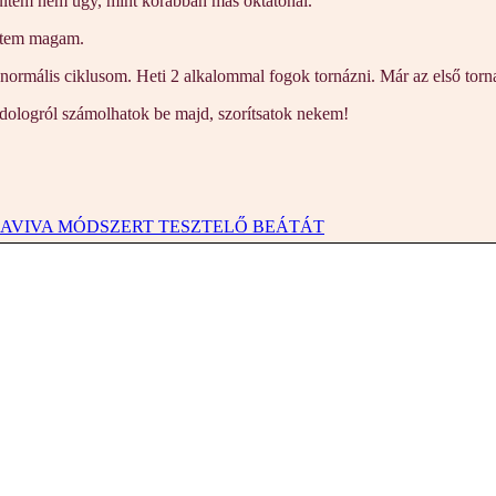
sültem nem úgy, mint korábban más oktatónál.
eztem magam.
rmális ciklusom. Heti 2 alkalommal fogok tornázni. Már az első torna u
dologról számolhatok be majd, szorítsatok nekem!
 AVIVA MÓDSZERT TESZTELŐ BEÁTÁT