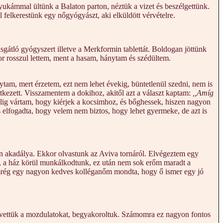
yukámmal ültünk a Balaton parton, néztük a vizet és beszélgettünk.
felkerestünk egy nőgyógyászt, aki elküldött vérvételre.
gátló gyógyszert illetve a Merkformin tablettát. Boldogan jöttünk
r rosszul lettem, ment a hasam, hánytam és szédültem.
tam, mert érzetem, ezt nem lehet évekig, büntetlenül szedni, nem is
tkezett. Visszamentem a dokihoz, akitől azt a választ kaptam:
,,Amíg
Alig vártam, hogy kiérjek a kocsimhoz, és bőghessek, hiszen nagyon
s elfogadta, hogy velem nem biztos, hogy lehet gyermeke, de azt is
en akadálya. Ekkor olvastunk az Aviva tornáról. Elvégeztem egy
m, a ház körül munkálkodtunk, ez után nem sok erőm maradt a
Nemrég egy nagyon kedves kolléganőm mondta, hogy ő ismer egy jó
égigvettük a mozdulatokat, begyakoroltuk. Számomra ez nagyon fontos