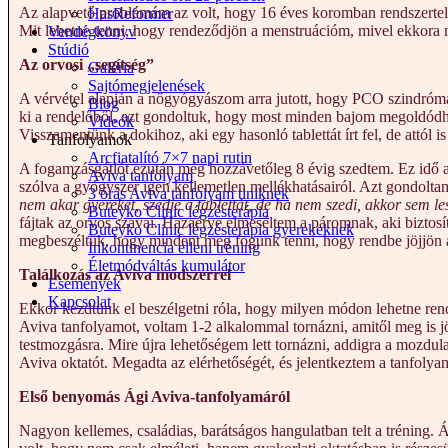
Az alapvető problémám az volt, hogy 16 éves koromban rendszertelen
HasReformer
Mit lehetne tenni, hogy rendeződjön a menstruációm, mivel ekkora m
Vendégkönyv
Stúdió
Az orvosi „segítség”
Galéria
Sajtómegjelenések
A vérvétel alapján a nőgyógyászom arra jutott, hogy PCO szindrómám
Blog
ki a rendelőből, azt gondoltuk, hogy most minden bajom megoldódhat
Videók
Visszamentünk a dokihoz, aki egy hasonló tablettát írt fel, de attól 
Tanfolyamok
Arcfiatalító 7×7 napi rutin
A fogamzásgátlót ezután még hozzávetőleg 8 évig szedtem. Ez idő al
Aviva tanfolyam
szólva a gyógyszer igen kellemetlen mellékhatásairól. Azt gondolta
3 órás Aviva tanfolyam tiniknek
nem akar gyereket, szedje a tablettát, de ha nem szedi, akkor sem le
Buteyko Clinic légzésterápia
fájtak az orvos szavai. Hazaérve elmeséltem a páromnak, aki biztosí
Buteyko Clinic légzésterápia gyerekeknek
megbeszéltük, hogy mindent meg fogunk tenni, hogy rendbe jöjjön
Inkontinencia elleni tréning
Életmódváltás kumulátor
Találkozás az Aviva módszerrel
Események
Kapcsolat
Ekkor kezdtünk el beszélgetni róla, hogy milyen módon lehetne ren
Aviva tanfolyamot, voltam 1-2 alkalommal tornázni, amitől meg is j
testmozgásra. Mire újra lehetőségem lett tornázni, addigra a mozd
Aviva oktatót. Megadta az elérhetőségét, és jelentkeztem a tanfol
Első benyomás Ági Aviva-tanfolyamáról
Nagyon kellemes, családias, barátságos hangulatban telt a tréning.