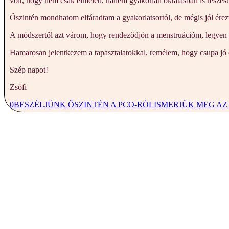
volt, hogy nem csak elméleti, hanem gyakorlati oktatásban is része
Őszintén mondhatom elfáradtam a gyakorlatsortól, de mégis jól ér
A módszertől azt várom, hogy rendeződjön a menstruációm, legyen no
Hamarosan jelentkezem a tapasztalatokkal, remélem, hogy csupa jó 
Szép napot!
Zsófi
0
BESZÉLJÜNK ŐSZINTÉN A PCO-RÓL
ISMERJÜK MEG AZ