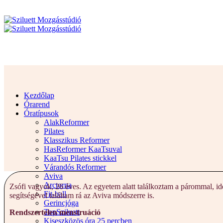
Kezdőlap
Órarend
Óratípusok
AlakReformer
Pilates
Klasszikus Reformer
HasReformer KaaTsuval
KaaTsu Pilates stickkel
Várandós Reformer
Aviva
Arctorna
Zsófi vagyok, 26 éves. Az egyetem alatt találkoztam a párommal, 
Fit-ball
segítségével találtam rá az Aviva módszerre is.
Gerincjóga
TopSziluett
Rendszertelen menstruáció
Kiseszközös óra 25 percben