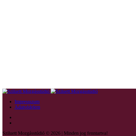
Impressszum
Adatvédelem
Sziluett Mozgásstúdió © 2026 | Minden jog fenntartva!