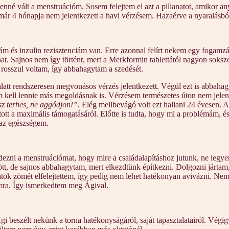
né vált a menstruációm. Sosem felejtem el azt a pillanatot, amikor an
ár 4 hónapja nem jelentkezett a havi vérzésem. Hazaérve a nyaralásból 
 és inzulin rezisztenciám van. Erre azonnal felírt nekem egy fogamzás
. Sajnos nem így történt, mert a Merkformin tablettától nagyon sokszo
is rosszul voltam, így abbahagytam a szedését.
att rendszeresen megvonásos vérzés jelentkezett. Végül ezt is abbahagy
m kell lennie más megoldásnak is. Vérzésem természetes úton nem jelen
sz terhes, ne aggódjon!”.
Elég mellbevágó volt ezt hallani 24 évesen. 
tott a maximális támogatásáról. Előtte is tudta, hogy mi a problémám, é
 az egészségem.
dezni a menstruációmat, hogy mire a családalapításhoz jutunk, ne legy
ött, de sajnos abbahagytam, mert elkezdtünk építkezni. Dolgozni járta
ulatok zömét elfelejtettem, így pedig nem lehet hatékonyan avivázni. 
yamra. Így ismerkedtem meg Ágival.
 Ági beszélt nekünk a torna hatékonyságáról, saját tapasztalatairól. V