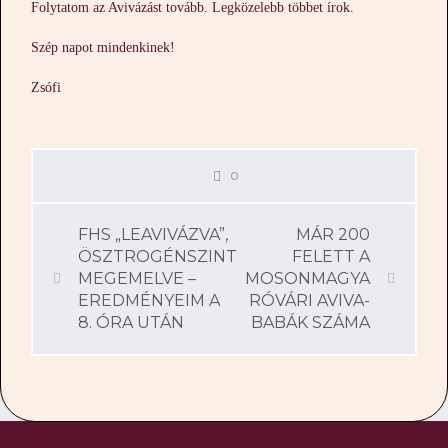
Folytatom az Avivázást tovább. Legközelebb többet írok.
Szép napot mindenkinek!
Zsófi
0
FHS „LEAVIVÁZVA”,
MÁR 200
ÖSZTROGÉNSZINT
FELETT A
MEGEMELVE –
MOSONMAGYA
EREDMÉNYEIM A
RÓVÁRI AVIVA-
8. ÓRA UTÁN
BABÁK SZÁMA