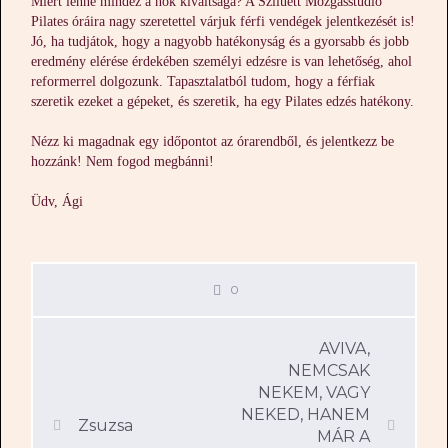
Miért lenne mindez a nők kiváltsága? A Sziluett Mozgásstúdió
Pilates óráira nagy szeretettel várjuk férfi vendégek jelentkezését is!
Jó, ha tudjátok, hogy a nagyobb hatékonyság és a gyorsabb és jobb
eredmény elérése érdekében személyi edzésre is van lehetőség, ahol
reformerrel dolgozunk. Tapasztalatból tudom, hogy a férfiak
szeretik ezeket a gépeket, és szeretik, ha egy Pilates edzés hatékony.
Nézz ki magadnak egy időpontot az órarendből, és jelentkezz be
hozzánk! Nem fogod megbánni!
Üdv, Ági
0
AVIVA,
NEMCSAK
NEKEM, VAGY
NEKED, HANEM
Zsuzsa
MÁR A