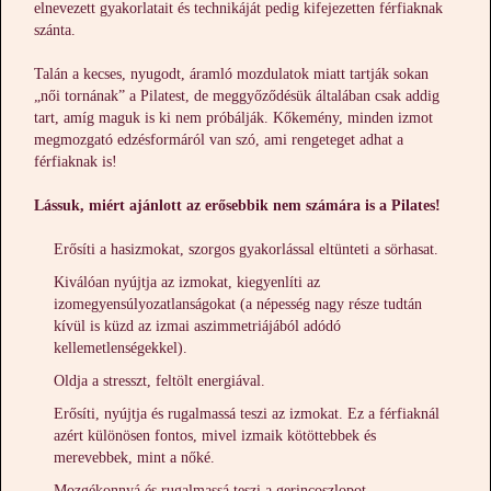
elnevezett gyakorlatait és technikáját pedig kifejezetten férfiaknak
szánta.
Talán a kecses, nyugodt, áramló mozdulatok miatt tartják sokan
„női tornának” a Pilatest, de meggyőződésük általában csak addig
tart, amíg maguk is ki nem próbálják. Kőkemény, minden izmot
megmozgató edzésformáról van szó, ami rengeteget adhat a
férfiaknak is!
Lássuk, miért ajánlott az erősebbik nem számára is a Pilates!
Erősíti a hasizmokat, szorgos gyakorlással eltünteti a sörhasat.
Kiválóan nyújtja az izmokat, kiegyenlíti az
izomegyensúlyozatlanságokat (a népesség nagy része tudtán
kívül is küzd az izmai aszimmetriájából adódó
kellemetlenségekkel).
Oldja a stresszt, feltölt energiával.
Erősíti, nyújtja és rugalmassá teszi az izmokat. Ez a férfiaknál
azért különösen fontos, mivel izmaik kötöttebbek és
merevebbek, mint a nőké.
Mozgékonnyá és rugalmassá teszi a gerincoszlopot.