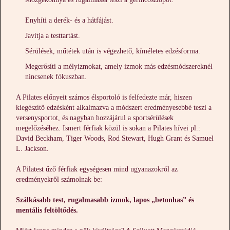
Enyhíti a derék- és a hátfájást.
Javítja a testtartást.
Sérülések, műtétek után is végezhető, kíméletes edzésforma.
Megerősíti a mélyizmokat, amely izmok más edzésmódszereknél
nincsenek fókuszban.
A Pilates előnyeit számos élsportoló is felfedezte már, hiszen
kiegészítő edzésként alkalmazva a módszert eredményesebbé teszi a
versenysportot, és nagyban hozzájárul a sportsérülések
megelőzéséhez. Ismert férfiak közül is sokan a Pilates hívei pl.:
David Beckham, Tiger Woods, Rod Stewart, Hugh Grant és Samuel
L. Jackson.
A Pilatest űző férfiak egységesen mind ugyanazokról az
eredményekről számolnak be:
Szálkásabb test, rugalmasabb izmok, lapos „betonhas” és
mentális feltöltődés.