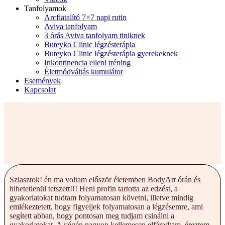
Tanfolyamok
Arcfiatalító 7×7 napi rutin
Aviva tanfolyam
3 órás Aviva tanfolyam tiniknek
Buteyko Clinic légzésterápia
Buteyko Clinic légzésterápia gyerekeknek
Inkontinencia elleni tréning
Életmódváltás kumulátor
Események
Kapcsolat
Sziasztok! én ma voltam először életemben BodyArt órán és
hihetetlenül tetszett!!! Heni profin tartotta az edzést, a
gyakorlatokat tudtam folyamatosan követni, illetve mindig
emlékeztetett, hogy figyeljek folyamatosan a légzésemre, ami
segített abban, hogy pontosan meg tudjam csinálni a
gyakorlatokat. A végén nagyon kellemesen elfáradtam, éreztem