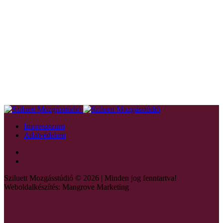
Impressszum
Adatvédelem
Sziluett Mozgásstúdió © 2026 | Minden jog fenntartva!
Weboldalkészítés: Mangrove Marketing