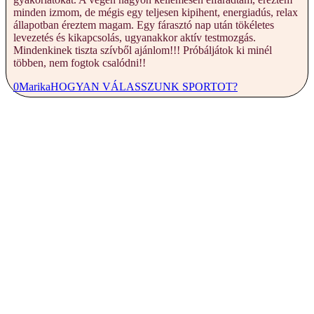
minden izmom, de mégis egy teljesen kipihent, energiadús, relax
állapotban éreztem magam. Egy fárasztó nap után tökéletes
levezetés és kikapcsolás, ugyanakkor aktív testmozgás.
Mindenkinek tiszta szívből ajánlom!!! Próbáljátok ki minél
többen, nem fogtok csalódni!!
0
Marika
HOGYAN VÁLASSZUNK SPORTOT?