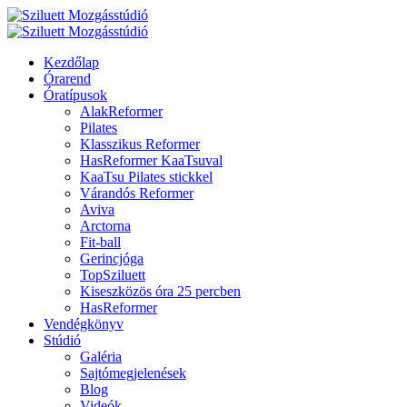
Kezdőlap
Órarend
Óratípusok
AlakReformer
Pilates
Klasszikus Reformer
HasReformer KaaTsuval
KaaTsu Pilates stickkel
Várandós Reformer
Aviva
Arctorna
Fit-ball
Gerincjóga
TopSziluett
Kiseszközös óra 25 percben
HasReformer
Vendégkönyv
Stúdió
Galéria
Sajtómegjelenések
Blog
Videók