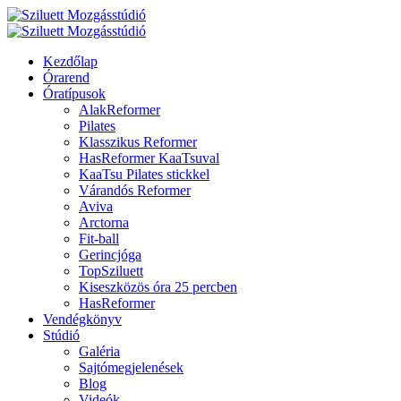
Kezdőlap
Órarend
Óratípusok
AlakReformer
Pilates
Klasszikus Reformer
HasReformer KaaTsuval
KaaTsu Pilates stickkel
Várandós Reformer
Aviva
Arctorna
Fit-ball
Gerincjóga
TopSziluett
Kiseszközös óra 25 percben
HasReformer
Vendégkönyv
Stúdió
Galéria
Sajtómegjelenések
Blog
Videók