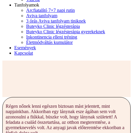
Tanfolyamok
Arcfiatalító 7×7 napi rutin
Aviva tanfolyam
3 órás Aviva tanfolyam tiniknek
Buteyko Clinic légzésterápia
Buteyko Clinic légzésterápia gyerekeknek
Inkontinencia elleni tréning
Életmódváltás kumulátor
Események
Kapcsolat
Régen nőnek lenni egészen biztosan mást jelentett, mint
napjainkban. Akkoriban egy lánynak esze ágában sem volt
azonosulni a fiúkkal, büszke volt, hogy lánynak született! A
feladata a család összetartása, az otthon megteremtése, a
gyermeknevelés volt. Az anyagi javak előteremtése ekkoriban a
férfiak dolga volt.