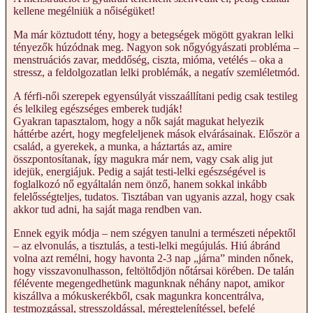
kellene megélniük a nőiségüket!
Ma már köztudott tény, hogy a betegségek mögött gyakran lelki
tényezők húzódnak meg. Nagyon sok nőgyógyászati probléma –
menstruációs zavar, meddőség, ciszta, mióma, vetélés – oka a
stressz, a feldolgozatlan lelki problémák, a negatív szemléletmód.
A férfi-női szerepek egyensúlyát visszaállítani pedig csak testileg
és lelkileg egészséges emberek tudják!
Gyakran tapasztalom, hogy a nők saját magukat helyezik
háttérbe azért, hogy megfeleljenek mások elvárásainak. Először a
család, a gyerekek, a munka, a háztartás az, amire
összpontosítanak, így magukra már nem, vagy csak alig jut
idejük, energiájuk. Pedig a saját testi-lelki egészségével is
foglalkozó nő egyáltalán nem önző, hanem sokkal inkább
felelősségteljes, tudatos. Tisztában van ugyanis azzal, hogy csak
akkor tud adni, ha saját maga rendben van.
Ennek egyik módja – nem szégyen tanulni a természeti népektől
– az elvonulás, a tisztulás, a testi-lelki megújulás. Hiú ábránd
volna azt remélni, hogy havonta 2-3 nap „járna” minden nőnek,
hogy visszavonulhasson, feltöltődjön nőtársai körében. De talán
félévente megengedhetünk magunknak néhány napot, amikor
kiszállva a mókuskerékből, csak magunkra koncentrálva,
testmozgással, stresszoldással, méregtelenítéssel, befelé