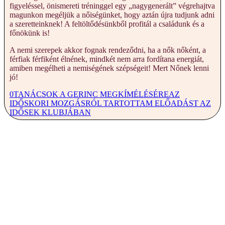
figyeléssel, önismereti tréninggel egy „nagygenerált” végrehajtva
magunkon megéljük a nőiségünket, hogy aztán újra tudjunk adni
a szeretteinknek! A feltöltődésünkből profitál a családunk és a
főnökünk is!
A nemi szerepek akkor fognak rendeződni, ha a nők nőként, a
férfiak férfiként élnének, mindkét nem arra fordítana energiát,
amiben megélheti a nemiségének szépségeit! Mert Nőnek lenni
jó!
0
TANÁCSOK A GERINC MEGKÍMÉLÉSÉRE
AZ
IDŐSKORI MOZGÁSRÓL TARTOTTAM ELŐADÁST AZ
IDŐSEK KLUBJÁBAN