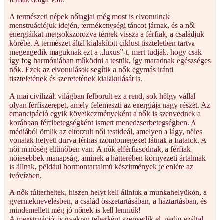
A természeti népek nőtagjai még most is elvonulnak
menstruációjuk idején, termékenységi táncot járnak, és a női
energiáikat megsokszorozva térnek vissza a férfiak, a családjuk
körébe. A természet által kialakított ciklust tiszteletben tartva
megengedik maguknak ezt a „luxus”-t, mert tudják, hogy csak
így fog harmóniában működni a testük, így maradnak egészséges
nők. Ezek az elvonulások segítik a nők egymás iránti
tiszteletének és szeretetének kialakulását is.
A mai civilizált világban felborult ez a rend, sok hölgy vállal
olyan férfiszerepet, amely felemészti az energiája nagy részét. Az
emancipáció egyik következményeként a nők is szenvednek a
korábban férfibetegségként ismert menedzserbetegségben. A
médiából ömlik az eltorzult női testideál, amelyen a lágy, nőies
vonalak helyett durva férfias izomtömegeket látnak a fiatalok. A
női minőség eltűnőben van. A nők elférfiasodnak, a férfiak
nőiesebbek manapság, aminek a hátterében környezeti ártalmak
is állnak, például hormontartalmú készítmények jelenléte az
ivóvízben.
A nők túlterheltek, hiszen helyt kell állniuk a munkahelyükön, a
gyermeknevelésben, a család összetartásában, a háztartásban, és
mindemellett még jó nőnek is kell lenniük!
A menstruációt is gyakran teherként szenvedik el, pedig ezáltal