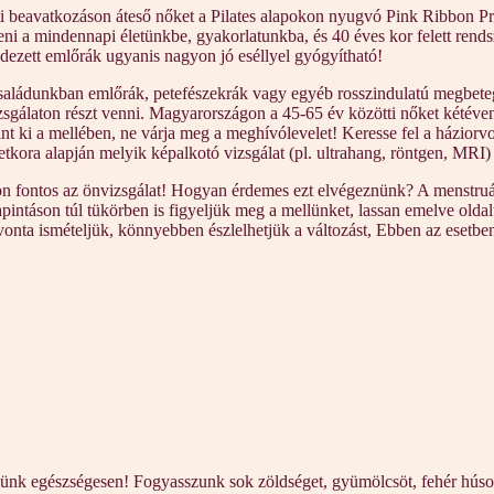
ti beavatkozáson áteső nőket a Pilates alapokon nyugvó Pink Ribbon Pr
eni a mindennapi életünkbe, gyakorlatunkba, és 40 éves kor felett rendsz
dezett emlőrák ugyanis nagyon jó eséllyel gyógyítható!
a családunkban emlőrák, petefészekrák vagy egyéb rosszindulatú megbet
zsgálaton részt venni. Magyarországon a 45-65 év közötti nőket kétéve
int ki a mellében, ne várja meg a meghívólevelet! Keresse fel a háziorvo
etkora alapján melyik képalkotó vizsgálat (pl. ultrahang, röntgen, MRI
on fontos az önvizsgálat! Hogyan érdemes ezt elvégeznünk? A menstruác
pintáson túl tükörben is figyeljük meg a mellünket, lassan emelve oldal
avonta ismételjük, könnyebben észlelhetjük a változást, Ebben az esetb
ünk egészségesen! Fogyasszunk sok zöldséget, gyümölcsöt, fehér húsok