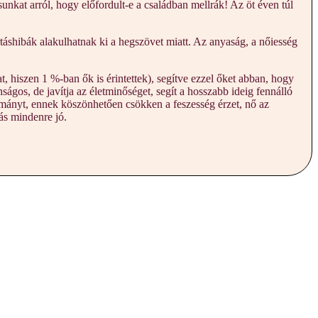
nkat arról, hogy előfordult-e a családban mellrák! Az öt éven túl
rtáshibák alakulhatnak ki a hegszövet miatt. Az anyaság, a nőiesség
, hiszen 1 %-ban ők is érintettek), segítve ezzel őket abban, hogy
ágos, de javítja az életminőséget, segít a hosszabb ideig fennálló
rtományt, ennek köszönhetően csökken a feszesség érzet, nő az
gás mindenre jó.