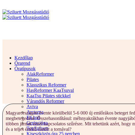
Kezdőlap
Órarend
Óratípusok
AlakReformer
Pilates
Klasszikus Reformer
HasReformer KaaTsuval
KaaTsu Pilates stickkel
Várandós Reformer
Aviva
Arctorna
Magyarországon évente körülbelül 5-6 000 új emlőrákos beteget fed
Fit-ball
megbetegedése. Összehasonlításul: méhnyakrákban évente nagyjából
Gerincjóga
többen járnak ezzel kapcsolatos szűrésre. Mit tehetünk azért, hogy
TopSziluett
és a teljes értékű életért a tornával?
Kiseszközös óra 25 percben