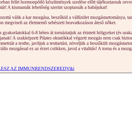
ban felírt hormonpótló készítmények szedése előtt tájékoztassuk orvosu
át! A kismamák lehetőség szerint szoptassák a babájukat!
tozottá válik a kar mozgása, beszűkül a vállízület mozgástartománya, ta
yon megviseli az életmentő sebészeti beavatkozáson áteső nőket.
akorlatokkal 6-8 héten át tornáztatjuk az érintett hölgyeket (és urakat
janak! A szakképzett Pilates oktatókkal végzett mozgás nem csak biztons
mmetriát a testbe, javítjuk a testtartást, növeljük a beszűkült mozgásta
ális mozgással ez az érzet csökken, javul a vitalitás! A torna és a moz
LESZ AZ IMMUNRENDSZERED
Viki