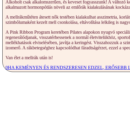
Alkoholt csak alkalomszerűen, és keveset fogyasszunk! A változó kor
alkalmazott hormonpótlás növeli az emlőrák kialakulásának kockázat
A mellrákműtéten átesett nők testében kialakulhat asszimetria, korlá
szimbólumaként kezelt mell csonkolása, eltávolítása lelkileg is nag
A Pink Ribbon Program keretében Pilates alapokon nyugvó speciális gy
regenerálódjanak, visszatérhessenek a normál életvitelükhöz, sportol
mellékhatások elviselésében, javítja a keringést. Visszahozzuk a szi
izomerő. A rákbetegséghez kapcsolódhat fáradtságérzet, ezzel a speci
Van élet a mellrák után is!
0
HA KEMÉNYEN ÉS RENDSZERESEN EDZEL, ERŐSEBB 