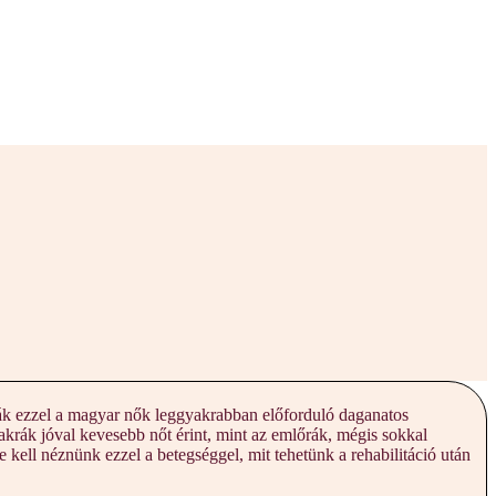
rák ezzel a magyar nők leggyakrabban előforduló daganatos
rák jóval kevesebb nőt érint, mint az emlőrák, mégis sokkal
kell néznünk ezzel a betegséggel, mit tehetünk a rehabilitáció után