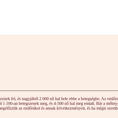
eznek fel, és nagyjából 2 000 nő hal bele ebbe a betegségbe. Az emlő
 1 100-an betegszenek meg, és 4-500 nő hal meg emiatt. Bár a méhnyak
 megelőzzük az emlőrákot és annak következményeit, és ha mégis szembe 