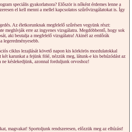
ogram speciális gyakorlatsora? Először is nőként érdemes lenne a
eresen el kell menni a mellel kapcsolatos szűrővizsgálatokat is. Így
egedés. Az életkorunknak megfelelő szűrésen vegyünk részt:
nte meghívják erre az ingyenes vizsgálatra. Megdöbbentő, hogy sok
sát, aki beutalja a megfelelő vizsgálatra! Akinél az emlőrák
) a legeredményesebb.
iós ciklus lezajlását követő napon kis körkörös mozdulatokkal
t két karunkat a fejünk fölé, nézzük meg, látunk-e kis behúzódást az
en ne késlekedjünk, azonnal forduljunk orvoshoz!
at, magvakat! Sportoljunk rendszeresen, előzzük meg az elhízást!