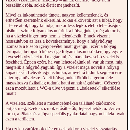
beszélünk róla, sokak életét megnehezíti.
Mivel az inkontinencia tünetei nagyon kellemetlenek, és
érthetően szeretnénk elkerülni, sokan elkövetik azt a hibát, hogy
– félve attól, hogy ki tudja, mikor lesz legközelebb lehetőségük
pisilni – szinte folyamatosan ürítik a hólyagjukat, még akkor is,
ha a vizelési inger még nem is jelentkezik. Ennek viszont
hosszútávon az lesz a következménye, hogy a húgyhólyag
izomzata a kisebb igénybevétel miatt gyengül, ezért a hólyag
térfogata, befogadó képessége folyamatosan csökken, így egyre
kevesebb vizeletet tud megtartani, és már a kevesebb vizelet is
feszítheti. Éppen ezért, ha van lehetőségünk rá, várjuk meg, míg
megtelik a húgyhólyagunk, így a vizelet maga növeli a hólyag
kapacitását. Létezik egy technika, amivel rá tudunk segíteni erre
a térfogatnövelésre. A telt hólyagunkat ököllel a gerinc felé
masszírozva fizikailag tudunk hatni annak tágulására. Célszerű
ezt a mozdulatot a WC-n ülve végezni a „balesetek” elkerülése
miatt!
A vizeletet, székletet a medencefenéken található záróizmok
tartják meg. Ezek az izmok erősíthetők, fejleszthetők, az Aviva
torna, a Pilates és a jóga speciális gyakorlatai nagyon hatékonyak
ezen a területen.
Ha ezek a záróizmok elég erősek, akkor a vizelet visszatartás