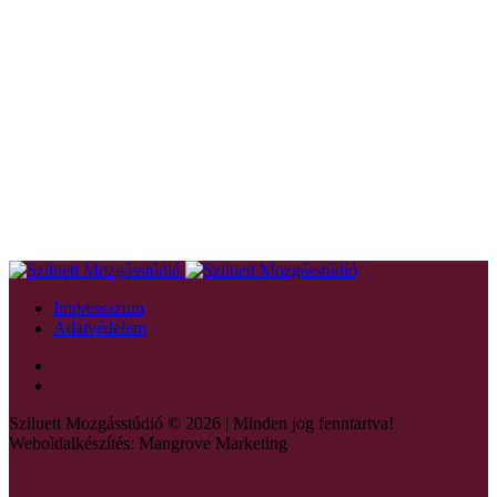
Impressszum
Adatvédelem
Sziluett Mozgásstúdió © 2026 | Minden jog fenntartva!
Weboldalkészítés: Mangrove Marketing