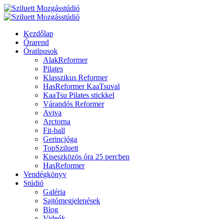
Kezdőlap
Órarend
Óratípusok
AlakReformer
Pilates
Klasszikus Reformer
HasReformer KaaTsuval
KaaTsu Pilates stickkel
Várandós Reformer
Aviva
Arctorna
Fit-ball
Gerincjóga
TopSziluett
Kiseszközös óra 25 percben
HasReformer
Vendégkönyv
Stúdió
Galéria
Sajtómegjelenések
Blog
Videók