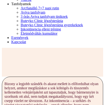
Tanfolyamok
Arcfiatalító 7×7 napi rutin
Aviva tanfolyam
3 órás Aviva tanfolyam tiniknek
Buteyko Clinic légzésterápia
Buteyko Clinic légzésterápia gyerekeknek
Inkontinencia elleni tréning
Életmódváltás kumulátor
Események
Kapcsolat
Bizony a legjobb szándék és akarat mellett is előfordulhat olyan
helyzet, amikor megfázáskor a sok köhögés és tüsszentés
kellemetlen velejárójaként azt tapasztaljuk, hogy bármennyire is
szorítunk ott alul, nem tudjuk megakadályozni, hogy egy két
csepp vizelet ne távozzon. Az inkontinencia – a széklet- és
vizelet visszatartási nehézség – annak ellenére, hogy nem