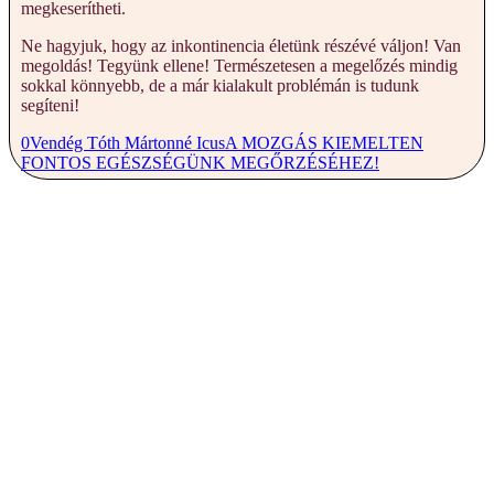
megkeserítheti.
Ne hagyjuk, hogy az inkontinencia életünk részévé váljon! Van
megoldás! Tegyünk ellene! Természetesen a megelőzés mindig
sokkal könnyebb, de a már kialakult problémán is tudunk
segíteni!
0
Vendég Tóth Mártonné Icus
A MOZGÁS KIEMELTEN
FONTOS EGÉSZSÉGÜNK MEGŐRZÉSÉHEZ!