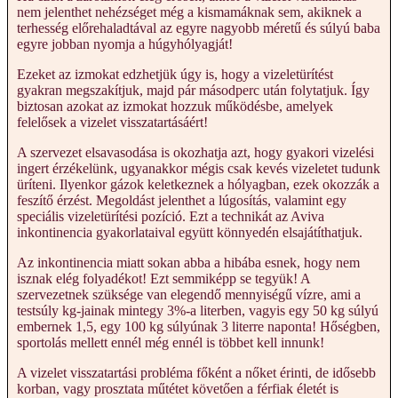
nem jelenthet nehézséget még a kismamáknak sem, akiknek a
terhesség előrehaladtával az egyre nagyobb méretű és súlyú baba
egyre jobban nyomja a húgyhólyagját!
Ezeket az izmokat edzhetjük úgy is, hogy a vizeletürítést
gyakran megszakítjuk, majd pár másodperc után folytatjuk. Így
biztosan azokat az izmokat hozzuk működésbe, amelyek
felelősek a vizelet visszatartásáért!
A szervezet elsavasodása is okozhatja azt, hogy gyakori vizelési
ingert érzékelünk, ugyanakkor mégis csak kevés vizeletet tudunk
üríteni. Ilyenkor gázok keletkeznek a hólyagban, ezek okozzák a
feszítő érzést. Megoldást jelenthet a lúgosítás, valamint egy
speciális vizeletürítési pozíció. Ezt a technikát az Aviva
inkontinencia gyakorlataival együtt könnyedén elsajátíthatjuk.
Az inkontinencia miatt sokan abba a hibába esnek, hogy nem
isznak elég folyadékot! Ezt semmiképp se tegyük! A
szervezetnek szüksége van elegendő mennyiségű vízre, ami a
testsúly kg-jainak mintegy 3%-a literben, vagyis egy 50 kg súlyú
embernek 1,5, egy 100 kg súlyúnak 3 literre naponta! Hőségben,
sportolás mellett ennél még ennél is többet kell innunk!
A vizelet visszatartási probléma főként a nőket érinti, de idősebb
korban, vagy prosztata műtétet követően a férfiak életét is