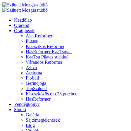
Kezdőlap
Órarend
Óratípusok
AlakReformer
Pilates
Klasszikus Reformer
HasReformer KaaTsuval
KaaTsu Pilates stickkel
Várandós Reformer
Aviva
Arctorna
Fit-ball
Gerincjóga
TopSziluett
Kiseszközös óra 25 percben
HasReformer
Vendégkönyv
Stúdió
Galéria
Sajtómegjelenések
Blog
Videók