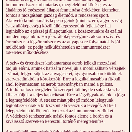
immunrendszer karbantartása, megfelelő működése, és az
általános jó egészségi állapot fenntartása érdekében kiemelten
fontos a mozgásban gazdag életmód, a rendszeres sport.
Alapvető kondicionális képességeink (mint az erő, a gyorsaság
és az állóképesség) közül állóképességünk fejlettsége hat
leginkább az egészségi állapotunkra, a közérzetünkre és ezáltal
mindennapjainkra. Ha jó az állóképességünk, akkor a szív- és
érrendszer, a légzőrendszer és az anyagcsere folyamatok is jól
működnek, ez pedig nélkülözhetetlen az immunrendszer
tökéletes működéséhez.
A szív- és érrendszer karbantartását aerob jellegű mozgással
tudjuk elérni, aminek hatására növeljük a mobilizálható vérsejtek
számát, felgyorsítjuk az anyagcserét, így gyorsabban kiürülnek
szervezetünkből a kórokozók! Erre a legalkalmasabb a fit-ball,
ahol folyamatosan az aerob tartományban marad a pulzus.
A tüdő fontos méregtelenítő szerepet tölt be, de csak akkor, ha
kihasználjuk a teljes kapacitását! Erre a légzőgyakorlatok, a jóga
a legmegfelelőbb. A stressz miatt pihegő módon lélegzünk,
legtöbbször csak a kulcscsont alá vesszük a levegőt. Át kell
lélegeztetni a tüdőt, erősítve ezzel az immunrendszerünket!
A védekező rendszerünk másik fontos eleme a bőrön és a
kiválasztó szerveken keresztül történő méregtelenítés.
A megfelelő mennyiségű folyadékbevitel és a rendszeres izzadás