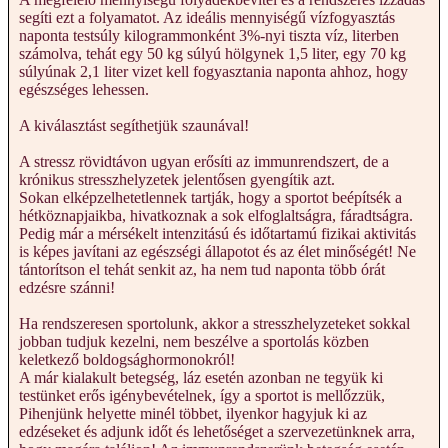
segíti ezt a folyamatot. Az ideális mennyiségű vízfogyasztás
naponta testsúly kilogrammonként 3%-nyi tiszta víz, literben
számolva, tehát egy 50 kg súlyú hölgynek 1,5 liter, egy 70 kg
súlyúnak 2,1 liter vizet kell fogyasztania naponta ahhoz, hogy
egészséges lehessen.
A kiválasztást segíthetjük szaunával!
A stressz rövidtávon ugyan erősíti az immunrendszert, de a
krónikus stresszhelyzetek jelentősen gyengítik azt.
Sokan elképzelhetetlennek tartják, hogy a sportot beépítsék a
hétköznapjaikba, hivatkoznak a sok elfoglaltságra, fáradtságra.
Pedig már a mérsékelt intenzitású és időtartamú fizikai aktivitás
is képes javítani az egészségi állapotot és az élet minőségét! Ne
tántorítson el tehát senkit az, ha nem tud naponta több órát
edzésre szánni!
Ha rendszeresen sportolunk, akkor a stresszhelyzeteket sokkal
jobban tudjuk kezelni, nem beszélve a sportolás közben
keletkező boldogsághormonokról!
A már kialakult betegség, láz esetén azonban ne tegyük ki
testünket erős igénybevételnek, így a sportot is mellőzzük,
Pihenjünk helyette minél többet, ilyenkor hagyjuk ki az
edzéseket és adjunk időt és lehetőséget a szervezetünknek arra,