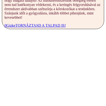
hogy magára találjon! Az immunrendszerünk betegség esetén
nem tud hatékonyan védekezni, és a keringés felgyorsításával az
érrendszer aktívabban szétszórja a kórokozókat a testünkben.
Szánjunk időt a gyógyulásra, inkább többet pihenjünk, mint
kevesebbet!
0
Gizke
TORNÁZTASD A TALPAD IS!