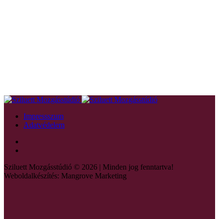
Impressszum
Adatvédelem
Sziluett Mozgásstúdió © 2026 | Minden jog fenntartva!
Weboldalkészítés: Mangrove Marketing