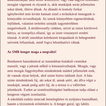
mozgást végeznek és olyanok is, akik munkájuk során jellemzően
sokat ülnek, illetve állnak. Az állandó és komoly fizikai
igénybevétel nem kívánt hatásait ezzel a technikával önmagunk is
könnyedén orvosolhatjuk. Az izmok könnyebben regenerálódnak,
fejlődnek, valamint terhelési szintjük nagymértékben
megnövekszik. A sérülésveszély csökken, mivel az izmot körülvevő
hártya, az izompólya ellazul, így az izom visszanyeri eredeti
tónusát. A sérült izmokban keletkezett letapadások és behegesedett
szövetek fellazulnak, ennél fogva lebonthatóvá válnak.
Az SMR henger maga a megváltó!
Rendszeres használatával az izmainkban kialakult csomókat
masszőr, vagy a párunk nélkül is kimasszírozhatjuk. Mozgás, vagy
nem mozgás függvényében mindenkinek máshol jellemzőek ezek,
de vannak olyan helyek, ahol szinte biztos találunk ilyet. A háta
szinte mindenkinek fáj, aki sokat ül, annak azért, aki állva végzi a
munkáját, annak pedig azért fáj, de a stressz is a vállövben
jelentkezik. Ezeket az izomfeszültségeket hatékonyan tudja oldani a
hengeren végzett izomlazítás.
A sokoldalú eszköz nemcsak bemelegítésre és nyújtásra használható,
hanem a törzsizmok erősítésére is. A henger gurul, így labilis