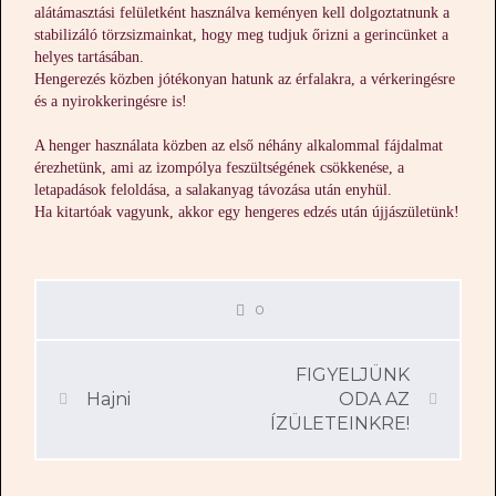
alátámasztási felületként használva keményen kell dolgoztatnunk a
stabilizáló törzsizmainkat, hogy meg tudjuk őrizni a gerincünket a
helyes tartásában.
Hengerezés közben jótékonyan hatunk az érfalakra, a vérkeringésre
és a nyirokkeringésre is!
A henger használata közben az első néhány alkalommal fájdalmat
érezhetünk, ami az izompólya feszültségének csökkenése, a
letapadások feloldása, a salakanyag távozása után enyhül.
Ha kitartóak vagyunk, akkor egy hengeres edzés után újjászületünk!
0
FIGYELJÜNK
Hajni
ODA AZ
ÍZÜLETEINKRE!