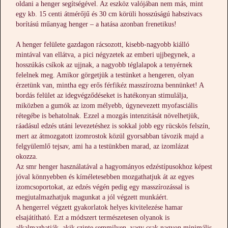
oldani a henger segítségével. Az eszköz valójában nem más, mint
egy kb. 15 centi átmérőjű és 30 cm körüli hosszúságú habszivacs
borítású műanyag henger – a hatása azonban frenetikus!
A henger felülete gazdagon rácsozott, kisebb-nagyobb kiálló
mintával van ellátva, a pici négyzetek az emberi ujjbegynek, a
hosszúkás csíkok az ujjnak, a nagyobb téglalapok a tenyérnek
felelnek meg. Amikor görgetjük a testünket a hengeren, olyan
érzetünk van, mintha egy erős férfikéz masszírozna bennünket! A
bordás felület az idegvégződéseket is hatékonyan stimulálja,
miközben a gumók az izom mélyebb, úgynevezett myofasciális
rétegébe is behatolnak. Ezzel a mozgás intenzitását növelhetjük,
ráadásul edzés utáni levezetéshez is sokkal jobb egy rücskös felszín,
mert az átmozgatott izomrostok közül gyorsabban távozik majd a
felgyülemlő tejsav, ami ha a testünkben marad, az izomlázat
okozza.
Az smr henger használatával a hagyományos edzéstípusokhoz képest
jóval könnyebben és kíméletesebben mozgathatjuk át az egyes
izomcsoportokat, az edzés végén pedig egy masszírozással is
megjutalmazhatjuk magunkat a jól végzett munkáért.
A hengerrel végzett gyakorlatok helyes kivitelezése hamar
elsajátítható. Ezt a módszert természetesen olyanok is
alkalmazhatják, akik szinte semmilyen, vagy csak nagyon minimális