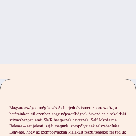
Magyarországon még kevéssé elterjedt és ismert sporteszköz, a
határainkon túl azonban nagy népszerűségnek örvend ez a sokoldalú
szivacshenger, amit SMR hengernek neveznek. Self Myofascial
Release – azt jelenti: saját magunk izompólyáinak felszabadítása.
Lényege, hogy az izompólyákban kialakult feszültségeket fel tudjuk