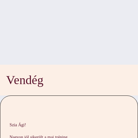
Vendég
Szia Ági!
Nagyon jól sikerült a mai tréning.