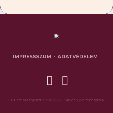
IMPRESSSZUM
ADATVÉDELEM
Sziluett Mozgásstúdió © 2026 | Minden jog fenntartva!