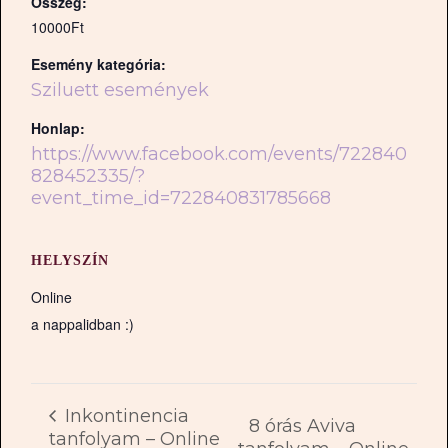
Összeg:
10000Ft
Esemény kategória:
Sziluett események
Honlap:
https://www.facebook.com/events/722840
828452335/?
event_time_id=722840831785668
HELYSZÍN
Online
a nappalidban :)
Inkontinencia
8 órás Aviva
tanfolyam – Online