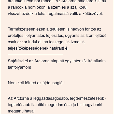
arcunkon lévő bőr ráncait. Az Arctorna hatására kisimulnak
a ráncok a homlokon, a szem és a száj körül,
visszahúzódik a toka, rugalmassá válik a kötőszövet.
Természetesen ezen a területen is nagyon fontos az
erőteljes, folyamatos fejlesztés, ugyanis az izomfejlődés
csak akkor indul el, ha feszegetjük izmaink
teljesítőképességének határait! 💪
—————————————–
Sajátítsd el az Arctorna alapjait egy intenzív, kétalkalmas
tanfolyamon!
Nem kell félned az újdonságtól!
Az Arctorna a leggazdaságosabb, legtermészetesebb és
legtartósabb fiatalító megoldás és a jó hír, hogy bárki
megtanulhatja!