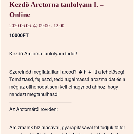
Kezdő Arctorna tanfolyam I. –
Online
2020.06.06. @ 09:00
-
12:00
10000FT
Kezdő Arctorna tanfolyam indul!
Szeretnéd megfiatalítani arcod? 👵👩👧 Itt a lehetőség!
Tornáztasd, fejleszd, tedd rugalmassá arcizmaidat és most
még az otthonodat sem kell elhagynod ahhoz, hogy
mindezt megtanulhasd!
—————————————
Az Arctornáról röviden:
Arcizmaink hizlalásával, gyarapításával fel tudjuk tölteni az