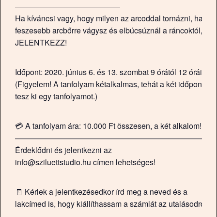
—————————————–
Ha kíváncsi vagy, hogy milyen az arcoddal tornázni, ha
feszesebb arcbőrre vágysz és elbúcsúznál a ráncoktól,
JELENTKEZZ!
Időpont: 2020. június 6. és 13. szombat 9 órától 12 óráig.
(Figyelem! A tanfolyam kétalkalmas, tehát a két időpont
tesz ki egy tanfolyamot.)
💳 A tanfolyam ára: 10.000 Ft összesen, a két alkalom!
——————————————————————————
Érdeklődni és jelentkezni az
info@sziluettstudio.hu címen lehetséges!
🧾 Kérlek a jelentkezésedkor írd meg a neved és a
lakcímed is, hogy kiállíthassam a számlát az utalásodról!