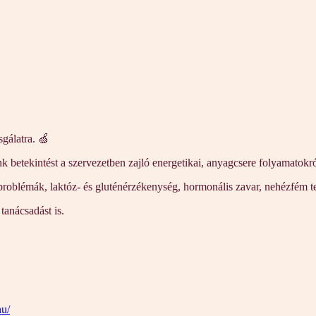
sgálatra. 🍏
etekintést a szervezetben zajló energetikai, anyagcsere folyamatokról,
i problémák, laktóz- és gluténérzékenység, hormonális zavar, nehézfém te
tanácsadást is.
hu/