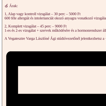
🍏 Árak:
1, Alap vagy kontroll vizsgálat – 30 perc – 5000 Ft
600 féle allergiát és intolerianciát okozó anyagra vonatkozó vizsgála
2, Komplett vizsgálat – 45 perc – 9000 Ft
1-es és 2-es vizsgálat + szervek működésére és a hormonrendszer ál
A Vegatesztre Varga Lászlóné Ági stúdióvezetőnél jelentkezhetsz a