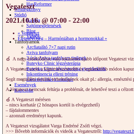
HasReformer
Vegateszt
Vendégkönyv
Stúdió
2021.10.16. @ 07:00
-
22:00
Galéria
Sajtómegjelenések
Blog
«
Vegateszt
Videók
ÉletmiNŐség – Harmóniában a hormonokkal
»
Tanfolyamok
Arcfiatalító 7×7 napi rutin
Aviva tanfolyam
3 órás Aviva tanfolyam tiniknek
🍏 A nagy érdeklődésre való tekintettel újabb időpont Vegateszt viz
Buteyko Clinic légzésterápia
Buteyko Clinic légzésterápia gyerekeknek
A Vegateszt során a legtermészetesebb és legkímélőbb módon kapunk b
Inkontinencia elleni tréning
Segít megtalálni testünk terheltségének okait pl.: allergia, emésztés
Életmódváltás kumulátor
Események
A Vegateszt nemcsak feltárja a problémát, de lehetővé teszi a célzott 
Kapcsolat
🍏 A Vegateszt mérésen
– nincs korhatár (2 hónapos kortól is elvégezhető)
– fájdalommentes
– azonnali eredményt kapunk.
A Vegateszt vizsgálatot Varga Endréné Zsófi végzi.
>>> Bővebb információk és videók a Vegatesztről:
http://vegateszt.