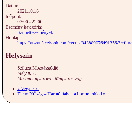
Dátum:
2021.10.16.
Időpont:
07:00 - 22:00
Esemény kategória:
Sziluett események
Honlap:
https://www.facebook.com/events/843889076491356/?ref=n
Helyszín
Sziluett Mozgásstúdió
Mély u. 7.
Mosonmagyaróvár
,
Magyarország
«
Vegateszt
ÉletmiNŐség – Harmóniában a hormonokkal
»