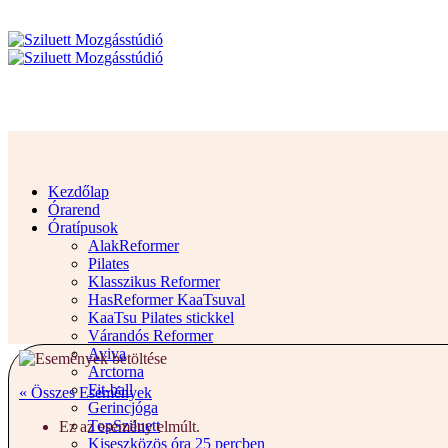
Kezdőlap
Órarend
Óratípusok
AlakReformer
Pilates
Klasszikus Reformer
HasReformer KaaTsuval
KaaTsu Pilates stickkel
Várandós Reformer
Aviva
Arctorna
Fit-ball
« Összes Események
Gerincjóga
TopSziluett
Ez az esemény elmúlt.
Kiseszközös óra 25 percben