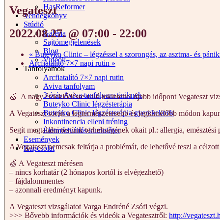
HasReformer
Vegateszt
Vendégkönyv
Stúdió
2022.08.27. @ 07:00
-
22:00
Galéria
Sajtómegjelenések
Blog
«
Buteyko Clinic – légzéssel a szorongás, az asztma- és páni
Videók
Arcfiatalító 7×7 napi rutin
»
Tanfolyamok
Arcfiatalító 7×7 napi rutin
Aviva tanfolyam
3 órás Aviva tanfolyam tiniknek
🍏 A nagy érdeklődésre való tekintettel újabb időpont Vegateszt viz
Buteyko Clinic légzésterápia
Buteyko Clinic légzésterápia gyerekeknek
A Vegateszt során a legtermészetesebb és legkímélőbb módon kapunk b
Inkontinencia elleni tréning
Segít megtalálni testünk terheltségének okait pl.: allergia, emésztés
Életmódváltás kumulátor
Események
A Vegateszt nemcsak feltárja a problémát, de lehetővé teszi a célzott 
Kapcsolat
🍏 A Vegateszt mérésen
– nincs korhatár (2 hónapos kortól is elvégezhető)
– fájdalommentes
– azonnali eredményt kapunk.
A Vegateszt vizsgálatot Varga Endréné Zsófi végzi.
>>> Bővebb információk és videók a Vegatesztről:
http://vegateszt.