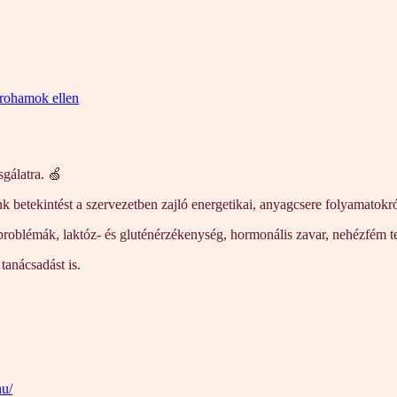
krohamok ellen
sgálatra. 🍏
etekintést a szervezetben zajló energetikai, anyagcsere folyamatokról,
i problémák, laktóz- és gluténérzékenység, hormonális zavar, nehézfém te
tanácsadást is.
hu/