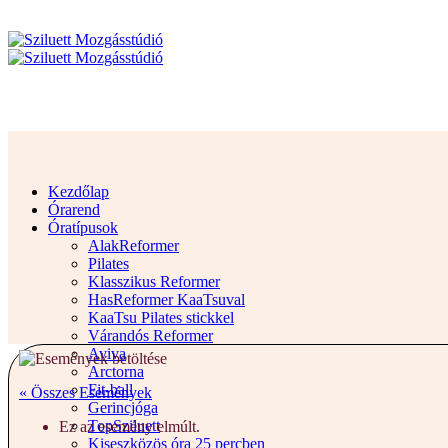
Kezdőlap
Órarend
Óratípusok
AlakReformer
Pilates
Klasszikus Reformer
HasReformer KaaTsuval
KaaTsu Pilates stickkel
Várandós Reformer
Aviva
Arctorna
Fit-ball
« Összes Események
Gerincjóga
TopSziluett
Ez az esemény elmúlt.
Kiseszközös óra 25 percben