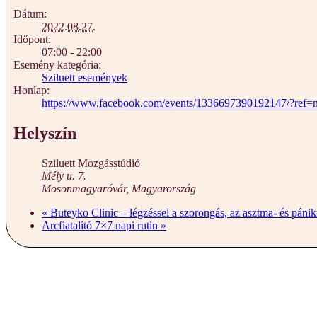
Dátum:
2022.08.27.
Időpont:
07:00 - 22:00
Esemény kategória:
Sziluett események
Honlap:
https://www.facebook.com/events/1336697390192147/?ref=
Helyszín
Sziluett Mozgásstúdió
Mély u. 7.
Mosonmagyaróvár
,
Magyarország
«
Buteyko Clinic – légzéssel a szorongás, az asztma- és páni
Arcfiatalító 7×7 napi rutin
»