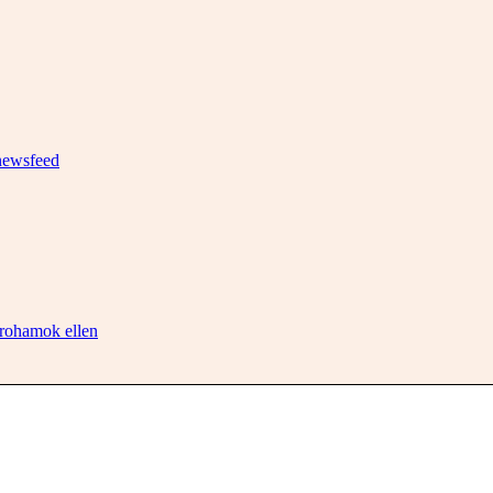
newsfeed
krohamok ellen