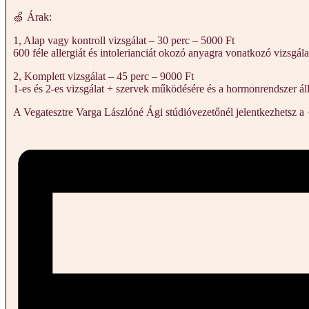
🍏 Árak:
1, Alap vagy kontroll vizsgálat – 30 perc – 5000 Ft
600 féle allergiát és intolerianciát okozó anyagra vonatkozó vizsgála
2, Komplett vizsgálat – 45 perc – 9000 Ft
1-es és 2-es vizsgálat + szervek működésére és a hormonrendszer ál
A Vegatesztre Varga Lászlóné Ági stúdióvezetőnél jelentkezhetsz a