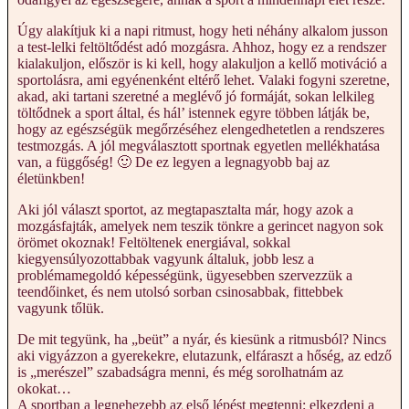
Úgy alakítjuk ki a napi ritmust, hogy heti néhány alkalom jusson
a test-lelki feltöltődést adó mozgásra. Ahhoz, hogy ez a rendszer
kialakuljon, először is ki kell, hogy alakuljon a kellő motiváció a
sportolásra, ami egyénenként eltérő lehet. Valaki fogyni szeretne,
akad, aki tartani szeretné a meglévő jó formáját, sokan lelkileg
töltődnek a sport által, és hál’ istennek egyre többen látják be,
hogy az egészségük megőrzéséhez elengedhetetlen a rendszeres
testmozgás. A jól megválasztott sportnak egyetlen mellékhatása
van, a függőség! 🙂 De ez legyen a legnagyobb baj az
életünkben!
Aki jól választ sportot, az megtapasztalta már, hogy azok a
mozgásfajták, amelyek nem teszik tönkre a gerincet nagyon sok
örömet okoznak! Feltöltenek energiával, sokkal
kiegyensúlyozottabbak vagyunk általuk, jobb lesz a
problémamegoldó képességünk, ügyesebben szervezzük a
teendőinket, és nem utolsó sorban csinosabbak, fittebbek
vagyunk tőlük.
De mit tegyünk, ha „beüt” a nyár, és kiesünk a ritmusból? Nincs
aki vigyázzon a gyerekekre, elutazunk, elfáraszt a hőség, az edző
is „merészel” szabadságra menni, és még sorolhatnám az
okokat…
A sportban a legnehezebb az első lépést megtenni: elkezdeni a