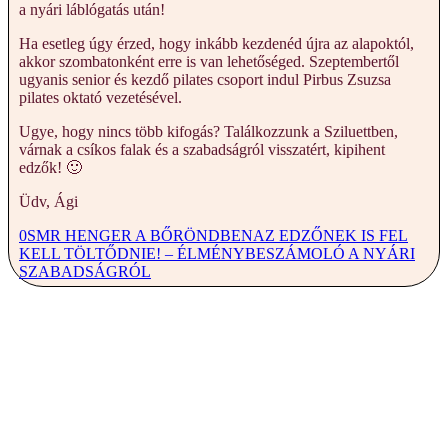
a nyári láblógatás után!
Ha esetleg úgy érzed, hogy inkább kezdenéd újra az alapoktól,
akkor szombatonként erre is van lehetőséged. Szeptembertől
ugyanis senior és kezdő pilates csoport indul Pirbus Zsuzsa
pilates oktató vezetésével.
Ugye, hogy nincs több kifogás? Találkozzunk a Sziluettben,
várnak a csíkos falak és a szabadságról visszatért, kipihent
edzők! 🙂
Üdv, Ági
0
SMR HENGER A BŐRÖNDBEN
AZ EDZŐNEK IS FEL
KELL TÖLTŐDNIE! – ÉLMÉNYBESZÁMOLÓ A NYÁRI
SZABADSÁGRÓL