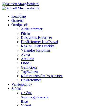
Kezdőlap
Órarend
Óratípusok
AlakReformer
Pilates
Klasszikus Reformer
HasReformer KaaTsuval
KaaTsu Pilates stickkel
Várandós Reformer
Aviva
Arctorna
Fit-ball
Gerincjóga
TopSziluett
Kiseszközös óra 25 percben
HasReformer
Vendégkönyv
Stúdió
Galéria
Sajtómegjelenések
Blog
Videók