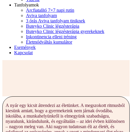
Tanfolyamok
Arcfiatalító 7×7 napi rutin
Aviva tanfolyam
3 órás Aviva tanfolyam tiniknek
Buteyko Clinic légzésterápia
Buteyko Clinic légzésterápia gyerekeknek
Inkontinencia elleni tréning
Életmódváltás kumulátor
Események
Kapcsolat
A nyár egy kicsit átrendezi az életünket. A megszokott ritmusból
kiesünk amiatt, hogy a gyermekeink nem járnak óvodába,
iskolába, a munkahelyünkről is elmegyünk szabadságra,
nyaralunk, kirándulunk, és egyáltalán – az idei évben különösen
– nagyon meleg van. Aki nagyon tudatosan éli az életét, és
odafigyel az egészségére, annak a sport a mindennapi élet része.