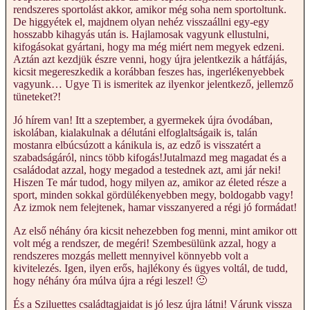
rendszeres sportolást akkor, amikor még soha nem sportoltunk.
De higgyétek el, majdnem olyan nehéz visszaállni egy-egy
hosszabb kihagyás után is. Hajlamosak vagyunk ellustulni,
kifogásokat gyártani, hogy ma még miért nem megyek edzeni.
Aztán azt kezdjük észre venni, hogy újra jelentkezik a hátfájás,
kicsit megereszkedik a korábban feszes has, ingerlékenyebbek
vagyunk… Ugye Ti is ismeritek az ilyenkor jelentkező, jellemző
tüneteket?!
Jó hírem van! Itt a szeptember, a gyermekek újra óvodában,
iskolában, kialakulnak a délutáni elfoglaltságaik is, talán
mostanra elbúcsúzott a kánikula is, az edző is visszatért a
szabadságáról, nincs több kifogás!Jutalmazd meg magadat és a
családodat azzal, hogy megadod a testednek azt, ami jár neki!
Hiszen Te már tudod, hogy milyen az, amikor az életed része a
sport, minden sokkal gördülékenyebben megy, boldogabb vagy!
Az izmok nem felejtenek, hamar visszanyered a régi jó formádat!
Az első néhány óra kicsit nehezebben fog menni, mint amikor ott
volt még a rendszer, de megéri! Szembesülünk azzal, hogy a
rendszeres mozgás mellett mennyivel könnyebb volt a
kivitelezés. Igen, ilyen erős, hajlékony és ügyes voltál, de tudd,
hogy néhány óra múlva újra a régi leszel! 🙂
És a Sziluettes családtagjaidat is jó lesz újra látni! Várunk vissza