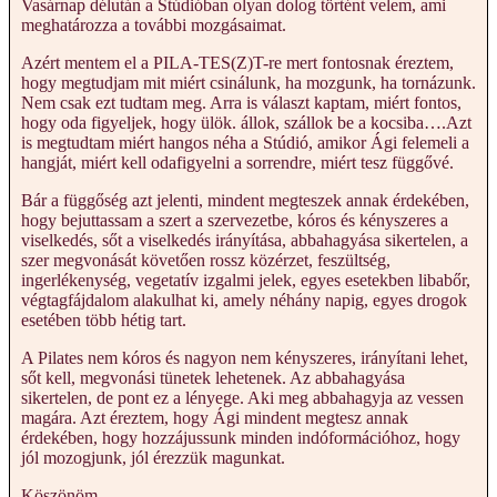
Vasárnap délután a Stúdióban olyan dolog történt velem, ami
meghatározza a további mozgásaimat.
Azért mentem el a PILA-TES(Z)T-re mert fontosnak éreztem,
hogy megtudjam mit miért csinálunk, ha mozgunk, ha tornázunk.
Nem csak ezt tudtam meg. Arra is választ kaptam, miért fontos,
hogy oda figyeljek, hogy ülök. állok, szállok be a kocsiba….Azt
is megtudtam miért hangos néha a Stúdió, amikor Ági felemeli a
hangját, miért kell odafigyelni a sorrendre, miért tesz függővé.
Bár a függőség azt jelenti, mindent megteszek annak érdekében,
hogy bejuttassam a szert a szervezetbe, kóros és kényszeres a
viselkedés, sőt a viselkedés irányítása, abbahagyása sikertelen, a
szer megvonását követően rossz közérzet, feszültség,
ingerlékenység, vegetatív izgalmi jelek, egyes esetekben libabőr,
végtagfájdalom alakulhat ki, amely néhány napig, egyes drogok
esetében több hétig tart.
A Pilates nem kóros és nagyon nem kényszeres, irányítani lehet,
sőt kell, megvonási tünetek lehetenek. Az abbahagyása
sikertelen, de pont ez a lényege. Aki meg abbahagyja az vessen
magára. Azt éreztem, hogy Ági mindent megtesz annak
érdekében, hogy hozzájussunk minden indóformációhoz, hogy
jól mozogjunk, jól érezzük magunkat.
Köszönöm