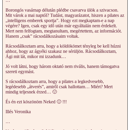
…
Borongós vasárnap délután plédbe csavarva ülök a szivacson.
Mit várok a mai naptól? Tudást, magyarázatot, hiszen a pilates az
„intelligens emberek sportja”. Hogy ezt megkaptam-e a nap
végére? Igen, csak egy idő után már egyáltalán nem érdekelt.
Mert nem felfogtam, megtanultam, megértettem, az információt.
Hanem „csak” rácsodálkozásaim voltak.
Rácsodálkoztam arra, hogy a köldökömet tényleg be kell húzni
ahhoz, hogy az ágyéki szakasz ne sérüljön. Rácsodálkoztam,
Ági mit lát, mikor mi izzadunk…
Jó volt látni, hogy három oktató nem rivális, hanem támogatva
szereti egymást.
S rácsodálkoztam arra, hogy a pilates a legkedvesebb,
legédesebb „átverés”, amiről csak hallottam… Miért? Mert
mindig teljesnek érzed… 🙂
És én ezt köszönöm Neked 🙂 !!!
Illés Veronika
…