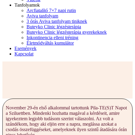
Tanfolyamok
Arcfiatalító 7×7 napi rutin
Aviva tanfolyam
3 órás Aviva tanfolyam tiniknek
Buteyko Clinic légzésterápia
Buteyko Clinic légzésterápia gyerekeknek
Inkontinencia elleni tréning
Életmódváltás kumulátor
Események
Kapcsolat
November 29-én első alkalommal tartottunk Pila-TE(S)T Napot
a Sziluettben. Mindenki hozhatta magával a kérdéseit, amire
igyekeztem legjobb tudásom szerint válaszolni. Az volt a
szándékom, hogy aki eljön erre a napra, meglássa azokat a
csodás összefüggéseket, amelyeknek ilyen szintű átadására órán
nincs lehetőség.