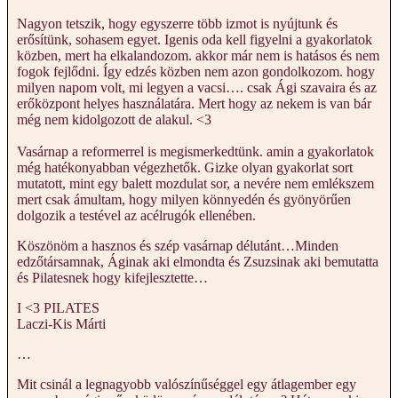
Nagyon tetszik, hogy egyszerre több izmot is nyújtunk és
erősítünk, sohasem egyet. Igenis oda kell figyelni a gyakorlatok
közben, mert ha elkalandozom. akkor már nem is hatásos és nem
fogok fejlődni. Így edzés közben nem azon gondolkozom. hogy
milyen napom volt, mi legyen a vacsi…. csak Ági szavaira és az
erőközpont helyes használatára. Mert hogy az nekem is van bár
még nem kidolgozott de alakul. <3
Vasárnap a reformerrel is megismerkedtünk. amin a gyakorlatok
még hatékonyabban végezhetők. Gizke olyan gyakorlat sort
mutatott, mint egy balett mozdulat sor, a nevére nem emlékszem
mert csak ámultam, hogy milyen könnyedén és gyönyörűen
dolgozik a testével az acélrugók ellenében.
Köszönöm a hasznos és szép vasárnap délutánt…Minden
edzőtársamnak, Áginak aki elmondta és Zsuzsinak aki bemutatta
és Pilatesnek hogy kifejlesztette…
I <3 PILATES
Laczi-Kis Márti
…
Mit csinál a legnagyobb valószínűséggel egy átlagember egy