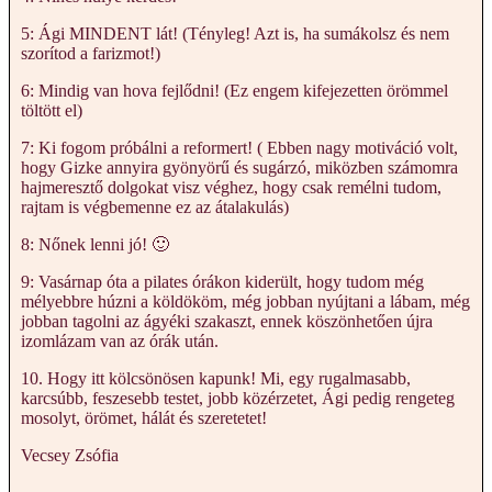
5: Ági MINDENT lát! (Tényleg! Azt is, ha sumákolsz és nem
szorítod a farizmot!)
6: Mindig van hova fejlődni! (Ez engem kifejezetten örömmel
töltött el)
7: Ki fogom próbálni a reformert! ( Ebben nagy motiváció volt,
hogy Gizke annyira gyönyörű és sugárzó, miközben számomra
hajmeresztő dolgokat visz véghez, hogy csak remélni tudom,
rajtam is végbemenne ez az átalakulás)
8: Nőnek lenni jó! 🙂
9: Vasárnap óta a pilates órákon kiderült, hogy tudom még
mélyebbre húzni a köldököm, még jobban nyújtani a lábam, még
jobban tagolni az ágyéki szakaszt, ennek köszönhetően újra
izomlázam van az órák után.
10. Hogy itt kölcsönösen kapunk! Mi, egy rugalmasabb,
karcsúbb, feszesebb testet, jobb közérzetet, Ági pedig rengeteg
mosolyt, örömet, hálát és szeretetet!
Vecsey Zsófia