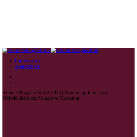
Impressszum
Adatvédelem
Sziluett Mozgásstúdió © 2026 | Minden jog fenntartva!
Weboldalkészítés: Mangrove Marketing