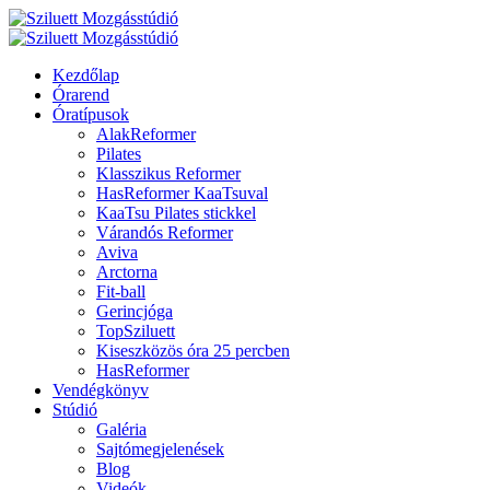
Kezdőlap
Órarend
Óratípusok
AlakReformer
Pilates
Klasszikus Reformer
HasReformer KaaTsuval
KaaTsu Pilates stickkel
Várandós Reformer
Aviva
Arctorna
Fit-ball
Gerincjóga
TopSziluett
Kiseszközös óra 25 percben
HasReformer
Vendégkönyv
Stúdió
Galéria
Sajtómegjelenések
Blog
Videók