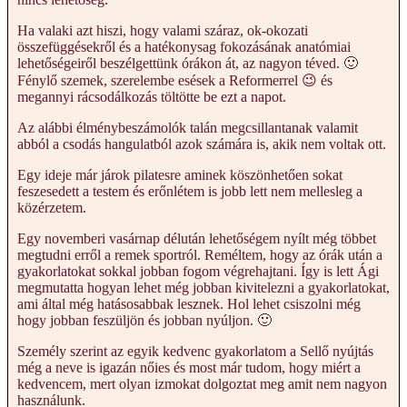
Ha valaki azt hiszi, hogy valami száraz, ok-okozati
összefüggésekről és a hatékonysag fokozásának anatómiai
lehetőségeiről beszélgettünk órákon át, az nagyon téved. 🙂
Fénylő szemek, szerelembe esések a Reformerrel 😉 és
megannyi rácsodálkozás töltötte be ezt a napot.
Az alábbi élménybeszámolók talán megcsillantanak valamit
abból a csodás hangulatból azok számára is, akik nem voltak ott.
Egy ideje már járok pilatesre aminek köszönhetően sokat
feszesedett a testem és erőnlétem is jobb lett nem mellesleg a
közérzetem.
Egy novemberi vasárnap délután lehetőségem nyílt még többet
megtudni erről a remek sportról. Reméltem, hogy az órák után a
gyakorlatokat sokkal jobban fogom végrehajtani. Így is lett Ági
megmutatta hogyan lehet még jobban kivitelezni a gyakorlatokat,
ami által még hatásosabbak lesznek. Hol lehet csiszolni még
hogy jobban feszüljön és jobban nyúljon. 🙂
Személy szerint az egyik kedvenc gyakorlatom a Sellő nyújtás
még a neve is igazán nőies és most már tudom, hogy miért a
kedvencem, mert olyan izmokat dolgoztat meg amit nem nagyon
használunk.