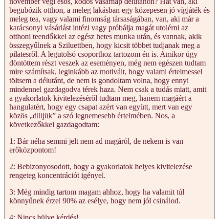
november végi esős, ködös vasárnap délutánon? Hát van, aki
begubózik otthon, a meleg lakásban egy közepesen jó vígjáték és
meleg tea, vagy valami finomság társaságában, van, aki már a
karácsonyi vásárlást intézi vagy próbálja magát utolérni az
otthoni teendőkkel az egész hetes munka után, és vannak, akik
összegyűlnek a Sziluettben, hogy kicsit többet tudjanak meg a
pilatesről. A legutolsó csoporthoz tartozom én is. Amikor úgy
döntöttem részt veszek az eseményen, még nem egészen tudtam
mire számítsak, leginkább az motivált, hogy valami értelmessel
töltsem a délutánt, de nem is gondoltam volna, hogy ennyi
mindennel gazdagodva térek haza. Nem csak a tudás miatt, amit
a gyakorlatok kivitelezéséről tudtam meg, hanem magáért a
hangulatért, hogy egy csapat azért van együtt, mert van egy
közös „dilijük” a szó legnemesebb értelmében. Nos, a
következőkkel gazdagodtam:
1: Bár néha semmi jelt nem ad magáról, de nekem is van
erőközpontom!
2: Bebizonyosodott, hogy a gyakorlatok helyes kivitelezése
rengeteg koncentrációt igényel.
3: Még mindig tartom magam ahhoz, hogy ha valamit túl
könnyűnek érzel 90% az esélye, hogy nem jól csinálod.
4: Nincs hülye kérdés!